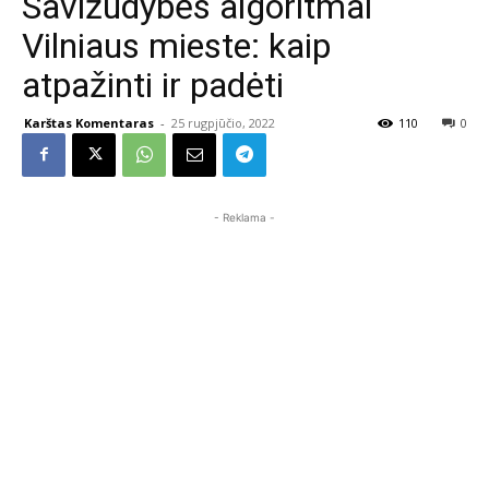
Savižudybės algoritmai
Vilniaus mieste: kaip
atpažinti ir padėti
Karštas Komentaras
-
25 rugpjūčio, 2022
110
0
- Reklama -