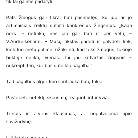
tik tai galime padaryti.
Pats žmogus gali tikrai būti pasimetęs. Su juo ar jo
artimaisiais reiktų sutarti konkrečius žingsnius. „Kada
nors“ – netinka, nes jau gali būti ir per vėlu, –
V.Andreikėnaitė. – Mūsų tikslas padėti ir palydėti tiek,
kiek tuo metu galime, užtikrinti, kad toks žmogus, tokioje
būklėje neliktų vienas. Tai jau ketvirtas žingsnis –
nukreipti ten, kur bus suteikta pagalba.“
Tad pagalbos algoritmo santrauka būtų tokia:
Pastebėti: netektį, skausmą, reaguoti intuityviai.
Tiesus ir atviras klausimas, ar negalvojama apie
savižudybę.
Užtikrinti saugumą.