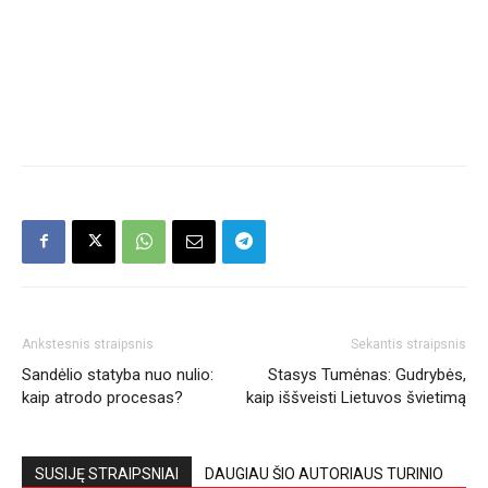
Ankstesnis straipsnis
Sekantis straipsnis
Sandėlio statyba nuo nulio:
Stasys Tumėnas: Gudrybės,
kaip atrodo procesas?
kaip iššveisti Lietuvos švietimą
SUSIJĘ STRAIPSNIAI
DAUGIAU ŠIO AUTORIAUS TURINIO