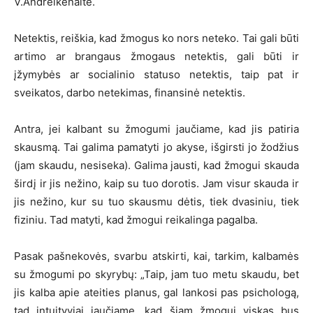
V.Andreikėnaitė.
Netektis, reiškia, kad žmogus ko nors neteko. Tai gali būti
artimo ar brangaus žmogaus netektis, gali būti ir
įžymybės ar socialinio statuso netektis, taip pat ir
sveikatos, darbo netekimas, finansinė netektis.
Antra, jei kalbant su žmogumi jaučiame, kad jis patiria
skausmą. Tai galima pamatyti jo akyse, išgirsti jo žodžius
(jam skaudu, nesiseka). Galima jausti, kad žmogui skauda
širdį ir jis nežino, kaip su tuo dorotis. Jam visur skauda ir
jis nežino, kur su tuo skausmu dėtis, tiek dvasiniu, tiek
fiziniu. Tad matyti, kad žmogui reikalinga pagalba.
Pasak pašnekovės, svarbu atskirti, kai, tarkim, kalbamės
su žmogumi po skyrybų: „Taip, jam tuo metu skaudu, bet
jis kalba apie ateities planus, gal lankosi pas psichologą,
tad intuityviai jaučiame, kad šiam žmogui viskas bus