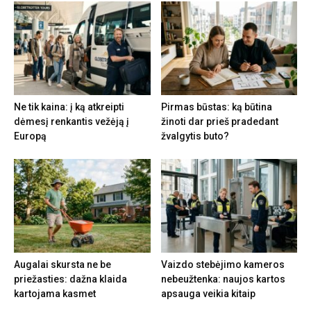
Ne tik kaina: į ką atkreipti
Pirmas būstas: ką būtina
dėmesį renkantis vežėją į
žinoti dar prieš pradedant
Europą
žvalgytis buto?
Augalai skursta ne be
Vaizdo stebėjimo kameros
priežasties: dažna klaida
nebeužtenka: naujos kartos
kartojama kasmet
apsauga veikia kitaip