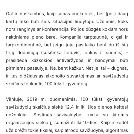
Gal ir nuskambės, kaip senas anekdotas, bet (per) daug
kartų teko būti šios situacijos liudytoju. Užsienis, koks
nors renginys ar konferencija. Po jos dūzgės kokiam nors
naktiniame pieno bare. Kompanija tarptautinė, o gal ir
tarpkontinentinė, bet jeigu joje pasitaiko bent du iš šių
trijų dedamųjų (susitinka lietuvis, lenkas ir suomis) –
prasideda kažkokios antivaržybos ir bandymai būti
pirmiems pasaulyje. Na, bent kažkur. Net jei tai – dugnas,
ir tas didžiausias alkoholio suvartojimas ar savižudybių
skaičius tenkantis 100 tūkst. gyventojų.
Vilniuje, 2019 m. duomenimis, 100 tūkst. gyventojų
savižudybių skaičius siekė 12,4 ir iki šios dienos keitėsi
neženkliai. Sostinės savivaldybė, kartu su kitomis
organizacijos siekia jį sumažinti iki 10-ties. Kaip ir kodėl
užsibrėžti tokie tikslai, kaip atrodo savižudybių algoritmas