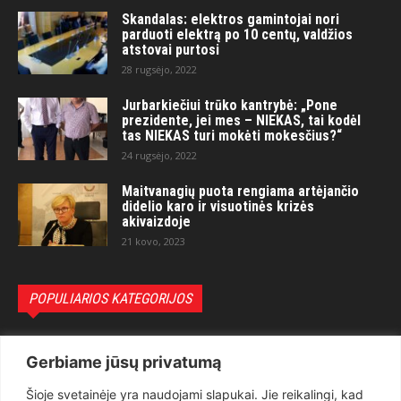
Skandalas: elektros gamintojai nori
parduoti elektrą po 10 centų, valdžios
atstovai purtosi
28 rugsėjo, 2022
Jurbarkiečiui trūko kantrybė: „Pone
prezidente, jei mes – NIEKAS, tai kodėl
tas NIEKAS turi mokėti mokesčius?“
24 rugsėjo, 2022
Maitvanagių puota rengiama artėjančio
didelio karo ir visuotinės krizės
akivaizdoje
21 kovo, 2023
POPULIARIOS KATEGORIJOS
Politika
3281
Gerbiame jūsų privatumą
Nuomonės
2174
Šioje svetainėje yra naudojami slapukai. Jie reikalingi, kad