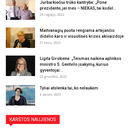
Jurbarkiečiui trūko kantrybė: „Pone
prezidente, jei mes – NIEKAS, tai kodėl...
24 rugsėjo, 2022
Maitvanagių puota rengiama artėjančio
didelio karo ir visuotinės krizės akivaizdoje
21 kovo, 2023
Ligita Girskienė: „Teismas naikina aplinkos
ministro S. Gentvilo įsakymą, kuriuo
gyventojai...
22 gruodžio, 2022
Tyliai atslenka tai, ko nelaukėm
6 sausio, 2023
KARŠTOS NAUJIENOS