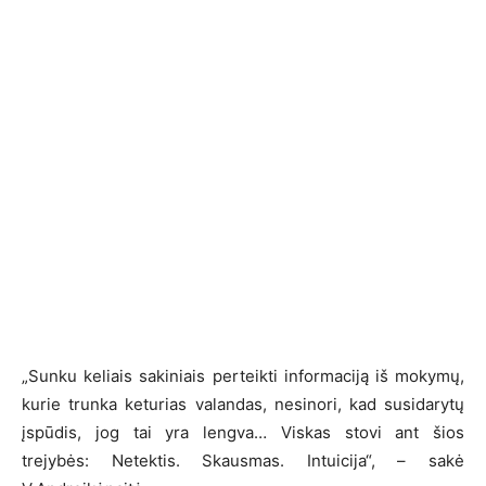
„Sunku keliais sakiniais perteikti informaciją iš mokymų,
kurie trunka keturias valandas, nesinori, kad susidarytų
įspūdis, jog tai yra lengva… Viskas stovi ant šios
trejybės: Netektis. Skausmas. Intuicija“, – sakė