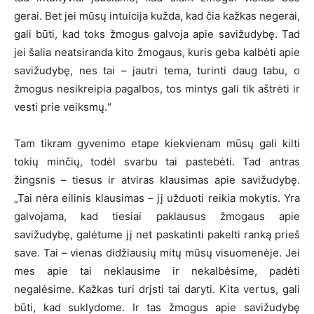
gerai. Bet jei mūsų intuicija kužda, kad čia kažkas negerai,
gali būti, kad toks žmogus galvoja apie savižudybę. Tad
jei šalia neatsiranda kito žmogaus, kuris geba kalbėti apie
savižudybę, nes tai – jautri tema, turinti daug tabu, o
žmogus nesikreipia pagalbos, tos mintys gali tik aštrėti ir
vesti prie veiksmų.“
Tam tikram gyvenimo etape kiekvienam mūsų gali kilti
tokių minčių, todėl svarbu tai pastebėti. Tad antras
žingsnis – tiesus ir atviras klausimas apie savižudybę.
„Tai nėra eilinis klausimas – jį užduoti reikia mokytis. Yra
galvojama, kad tiesiai paklausus žmogaus apie
savižudybę, galėtume jį net paskatinti pakelti ranką prieš
save. Tai – vienas didžiausių mitų mūsų visuomenėje. Jei
mes apie tai neklausime ir nekalbėsime, padėti
negalėsime. Kažkas turi drįsti tai daryti. Kita vertus, gali
būti, kad suklydome. Ir tas žmogus apie savižudybę