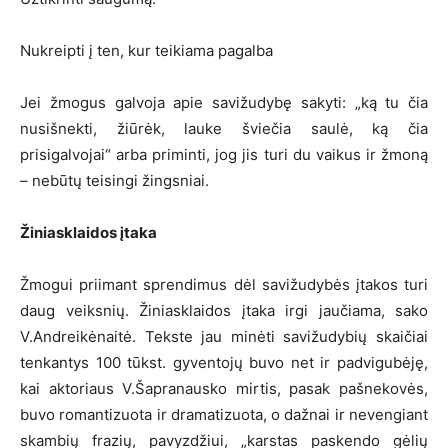
Nukreipti į ten, kur teikiama pagalba
Jei žmogus galvoja apie savižudybę sakyti: „ką tu čia
nusišnekti, žiūrėk, lauke šviečia saulė, ką čia
prisigalvojai“ arba priminti, jog jis turi du vaikus ir žmoną
– nebūtų teisingi žingsniai.
Žiniasklaidos įtaka
Žmogui priimant sprendimus dėl savižudybės įtakos turi
daug veiksnių. Žiniasklaidos įtaka irgi jaučiama, sako
V.Andreikėnaitė. Tekste jau minėti savižudybių skaičiai
tenkantys 100 tūkst. gyventojų buvo net ir padvigubėję,
kai aktoriaus V.Šapranausko mirtis, pasak pašnekovės,
buvo romantizuota ir dramatizuota, o dažnai ir nevengiant
skambių frazių, pavyzdžiui, „karstas paskendo gėlių