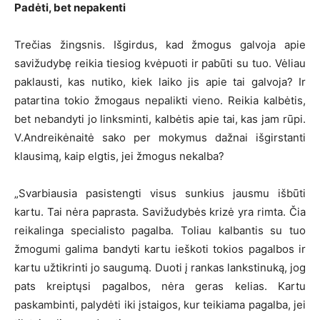
Padėti, bet nepakenti
Trečias žingsnis. Išgirdus, kad žmogus galvoja apie
savižudybę reikia tiesiog kvėpuoti ir pabūti su tuo. Vėliau
paklausti, kas nutiko, kiek laiko jis apie tai galvoja? Ir
patartina tokio žmogaus nepalikti vieno. Reikia kalbėtis,
bet nebandyti jo linksminti, kalbėtis apie tai, kas jam rūpi.
V.Andreikėnaitė sako per mokymus dažnai išgirstanti
klausimą, kaip elgtis, jei žmogus nekalba?
„Svarbiausia pasistengti visus sunkius jausmu išbūti
kartu. Tai nėra paprasta. Savižudybės krizė yra rimta. Čia
reikalinga specialisto pagalba. Toliau kalbantis su tuo
žmogumi galima bandyti kartu ieškoti tokios pagalbos ir
kartu užtikrinti jo saugumą. Duoti į rankas lankstinuką, jog
pats kreiptųsi pagalbos, nėra geras kelias. Kartu
paskambinti, palydėti iki įstaigos, kur teikiama pagalba, jei