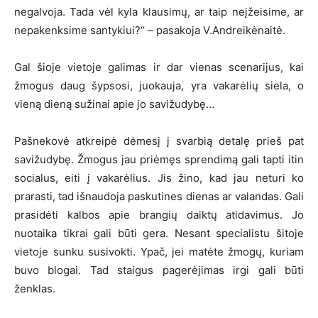
negalvoja. Tada vėl kyla klausimų, ar taip neįžeisime, ar
nepakenksime santykiui?“ – pasakoja V.Andreikėnaitė.
Gal šioje vietoje galimas ir dar vienas scenarijus, kai
žmogus daug šypsosi, juokauja, yra vakarėlių siela, o
vieną dieną sužinai apie jo savižudybę…
Pašnekovė atkreipė dėmesį į svarbią detalę prieš pat
savižudybę. Žmogus jau priėmęs sprendimą gali tapti itin
socialus, eiti į vakarėlius. Jis žino, kad jau neturi ko
prarasti, tad išnaudoja paskutines dienas ar valandas. Gali
prasidėti kalbos apie brangių daiktų atidavimus. Jo
nuotaika tikrai gali būti gera. Nesant specialistu šitoje
vietoje sunku susivokti. Ypač, jei matėte žmogų, kuriam
buvo blogai. Tad staigus pagerėjimas irgi gali būti
ženklas.