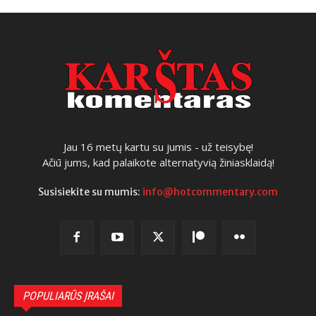
Jau 16 metų kartu su jumis - už teisybę!
Ačiū jums, kad palaikote alternatyvią žiniasklaidą!
Susisiekite su mumis:
info@hotcommentary.com
POPULIARŪS ĮRAŠAI