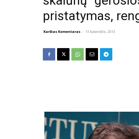
skalūnų “gerosio
pristatymas, ren
Karštas Komentaras
-
13 balandžio, 2013