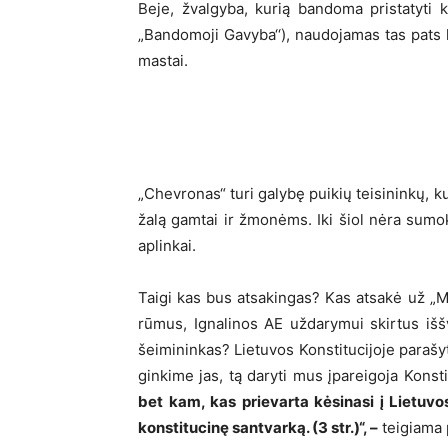
Beje, žvalgyba, kurią bandoma pristatyti k
„Bandomoji Gavyba‘‘), naudojamas tas pats hi
mastai.
„Chevronas“ turi galybę puikių teisininkų, k
žalą gamtai ir žmonėms. Iki šiol nėra sumok
aplinkai.
Taigi kas bus atsakingas? Kas atsakė už „Ma
rūmus, Ignalinos AE uždarymui skirtus iššv
šeimininkas? Lietuvos Konstitucijoje parašy
ginkime jas, tą daryti mus įpareigoja Konsti
bet kam, kas prievarta kėsinasi į Lietuvo
konstitucinę santvarką. (3 str.)“, –
teigiama 