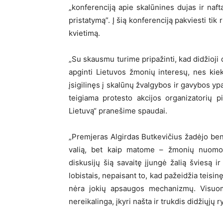
„konferenciją apie skalūnines dujas ir naf
pristatymą”. Į šią konferenciją pakviesti ti
kvietimą.
„Su skausmu turime pripažinti, kad didžioji 
apginti Lietuvos žmonių interesų, nes kie
įsigilinęs į skalūnų žvalgybos ir gavybos yp
teigiama protesto akcijos organizatorių 
Lietuvą“ pranešime spaudai.
„Premjeras Algirdas Butkevičius žadėjo be
valią, bet kaip matome – žmonių nuomon
diskusijų šią savaitę įjungė žalią šviesą i
lobistais, nepaisant to, kad pažeidžia teisi
nėra jokių apsaugos mechanizmų. Visuomen
nereikalinga, įkyri našta ir trukdis didžiųjų ry