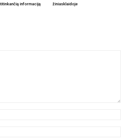
titinkančią informaciją
žiniasklaidoje