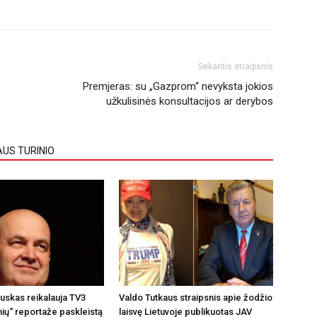
Sekantis straipsnis
Premjeras: su „Gazprom“ nevyksta jokios
užkulisinės konsultacijos ar derybos
AUS TURINIO
auskas reikalauja TV3
Valdo Tutkaus straipsnis apie žodžio
nių“ reportaže paskleistą
laisvę Lietuvoje publikuotas JAV