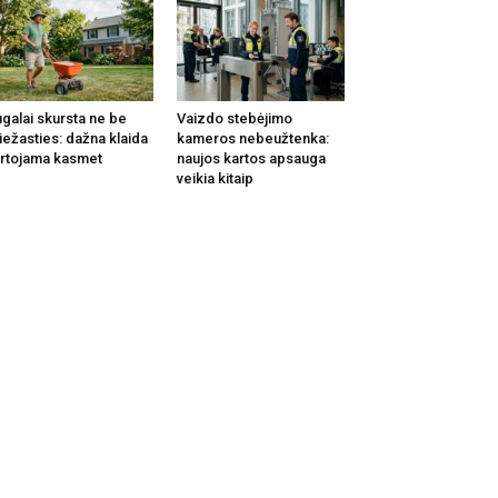
galai skursta ne be
Vaizdo stebėjimo
iežasties: dažna klaida
kameros nebeužtenka:
rtojama kasmet
naujos kartos apsauga
veikia kitaip