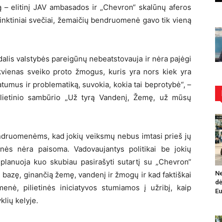
tą – elitinį JAV ambasados ir „Chevron“ skalūnų aferos
k rinktiniai svečiai, žemaičių bendruomenė gavo tik vieną
dalis valstybės pareigūnų nebeatstovauja ir nėra pajėgi
kvienas sveiko proto žmogus, kuris yra nors kiek yra
atumus ir problematiką, suvokia, kokia tai beprotybė“, –
pilietinio sambūrio „Už tyrą Vandenį, Žemę, už mūsų
ndruomenėms, kad jokių veiksmų nebus imtasi prieš jų
ės nėra paisoma. Vadovaujantys politikai be jokių
r planuoja kuo skubiau pasirašyti sutartį su „Chevron“
Ne
nę bazę, ginančią žemę, vandenį ir žmogų ir kad faktiškai
dė
ė, pilietinės iniciatyvos stumiamos į užribį, kaip
Eu
klių kelyje.