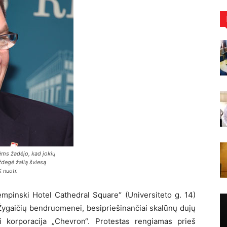
ėms žadėjo, kad jokių
ždegė žalią šviesą
 nuotr.
Kempinski Hotel Cathedral Square“ (Universiteto g. 14)
i Žygaičių bendruomenei, besipriešinančiai skalūnų dujų
ti korporacija „Chevron“. Protestas rengiamas prieš