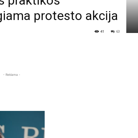
s praktikos”
giama protesto akcija
41
63
- Reklama -