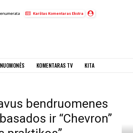
renumerata
Karštas Komentaras Ekstra
NUOMONĖS
KOMENTARAS TV
KITA
s – elitinis JAV ambasados ir “Chevron” skalūnų “gerosios praktikos”...
šdavus bendruomenes
mbasados ir “Chevron”