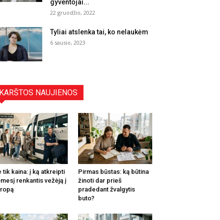
gyventojai...
22 gruodžio, 2022
Tyliai atslenka tai, ko nelaukėm
6 sausio, 2023
KARŠTOS NAUJIENOS
 tik kaina: į ką atkreipti
Pirmas būstas: ką būtina
mesį renkantis vežėją į
žinoti dar prieš
ropą
pradedant žvalgytis
buto?