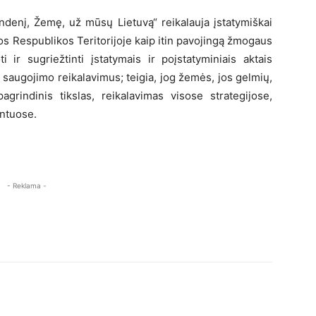
Vandenį, Žemę, už mūsų Lietuvą“ reikalauja įstatymiškai
os Respublikos Teritorijoje kaip itin pavojingą žmogaus
ti ir sugriežtinti įstatymais ir poįstatyminiais aktais
 saugojimo reikalavimus; teigia, jog žemės, jos gelmių,
agrindinis tikslas, reikalavimas visose strategijose,
ntuose.
- Reklama -