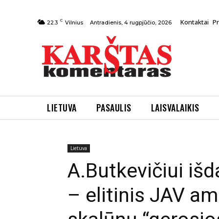
C
Kontaktai
P
Antradienis, 4 rugpjūčio, 2026
22.3
Vilnius
LIETUVA
PASAULIS
LAISVALAIKIS
Pradžia
Lietuva
A.Butkevičiui išdavus bendruomene
Lietuva
A.Butkevičiui i
– elitinis JAV a