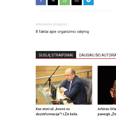
Ankstesnis straipsnis
8 faktai apie organizmo valymą
SUSIJĘ STRAIPSNIAI
DAUGIAU ŠIO AUTORI
Kas stovi už „kovos su
Artūras Orl
dezinformacija“? LŽA kelia
paneigti „Ži