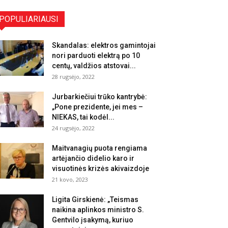
POPULIARIAUSI
Skandalas: elektros gamintojai
nori parduoti elektrą po 10
centų, valdžios atstovai...
28 rugsėjo, 2022
Jurbarkiečiui trūko kantrybė:
„Pone prezidente, jei mes –
NIEKAS, tai kodėl...
24 rugsėjo, 2022
Maitvanagių puota rengiama
artėjančio didelio karo ir
visuotinės krizės akivaizdoje
21 kovo, 2023
Ligita Girskienė: „Teismas
naikina aplinkos ministro S.
Gentvilo įsakymą, kuriuo