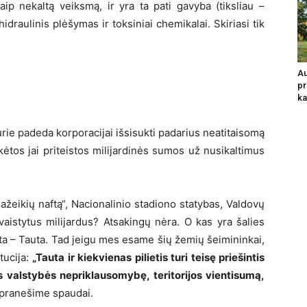
aip nekaltą veiksmą, ir yra ta pati gavyba (tiksliau –
draulinis plėšymas ir toksiniai chemikalai. Skiriasi tik
Au
pr
ka
urie padeda korporacijai išsisukti padarius neatitaisomą
ėtos jai priteistos milijardinės sumos už nusikaltimus
žeikių naftą“, Nacionalinio stadiono statybas, Valdovų
aistytus milijardus? Atsakingų nėra. O kas yra šalies
ta – Tauta. Tad jeigu mes esame šių žemių šeimininkai,
tucija:
„Tauta ir kiekvienas pilietis turi teisę priešintis
s valstybės nepriklausomybę, teritorijos vientisumą,
pranešime spaudai.