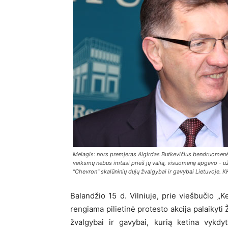
Melagis: nors premjeras Algirdas Butkevičius bendruomen
veiksmų nebus imtasi prieš jų valią, visuomenę apgavo - u
"Chevron" skalūninių dujų žvalgybai ir gavybai Lietuvoje. KK
Balandžio 15 d. Vilniuje, prie viešbučio „
rengiama pilietinė protesto akcija palaikyt
žvalgybai ir gavybai, kurią ketina vykdy