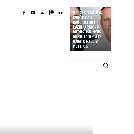
PETRAS GRAŽULIS
KVIEČIAMAS
KANDIDATUOTI Į
LAZDIJŲ RAJONO
MERUS: IŠRINKUS
MERU, JO VIETĄ EP
UŽIMTŲ NAGLIS
PUTEIKIS