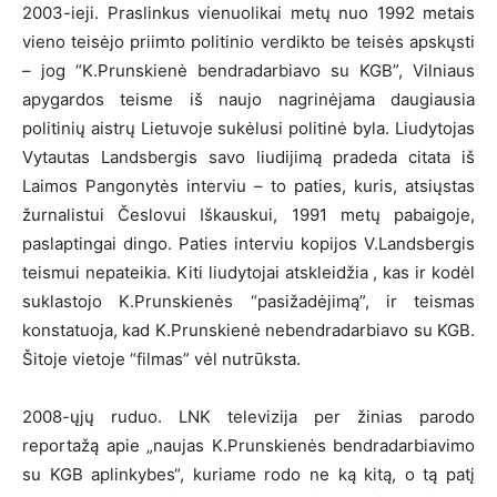
2003-ieji. Praslinkus vienuolikai metų nuo 1992 metais
vieno teisėjo priimto politinio verdikto be teisės apskųsti
– jog “K.Prunskienė bendradarbiavo su KGB”, Vilniaus
apygardos teisme iš naujo nagrinėjama daugiausia
politinių aistrų Lietuvoje sukėlusi politinė byla. Liudytojas
Vytautas Landsbergis savo liudijimą pradeda citata iš
Laimos Pangonytės interviu – to paties, kuris, atsiųstas
žurnalistui Česlovui Iškauskui, 1991 metų pabaigoje,
paslaptingai dingo. Paties interviu kopijos V.Landsbergis
teismui nepateikia. Kiti liudytojai atskleidžia , kas ir kodėl
suklastojo K.Prunskienės “pasižadėjimą”, ir teismas
konstatuoja, kad K.Prunskienė nebendradarbiavo su KGB.
Šitoje vietoje “filmas” vėl nutrūksta.
2008-ųjų ruduo. LNK televizija per žinias parodo
reportažą apie „naujas K.Prunskienės bendradarbiavimo
su KGB aplinkybes“, kuriame rodo ne ką kitą, o tą patį