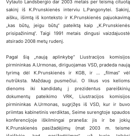
Vytauto Landsbergio dar 2003 metais per teismą cituotą
sakinį iš K.Prunskienės interviu L.Pangonytei. Sakinį,
aišku, išimtą iš konteksto ir K.Prunskienės pajuokavimą
„kas būtų, jeigu būtų“ pateiktą kaip „K.Prunskienės
prisipažinimą“. Taigi 1991 metais dingusi vaizdajuostė
atsirado 2008 metų rudenį.
Pagal šią „naują aplinkybę“ Liustracijos komisijos
pirmininkas A.Urmonas, diriguojamas VSD, pradeda naują
tyrimą dėl K.Prunskienės ir KGB, ir … „filmas“ vėl
nutrūksta. Maždaug pusmečiui. O likus vos kelioms
dienoms iki kandidatų į prezidentus pareiškinių
dokumentų pateikimo VRK, Liustracijos komisijos
pirmininkas A.Urmonas, sugrįžęs iš VSD, kur ir buvo
priimtas kabinetinis verdiktas, Seime surengtoje spaudos
konferencijoje iškilmingai praneša: jis ir be jokių
K.Prunskienės pasižadėjimų (mat 2003 m. teisme
išaiškėjo, kad „pasižadėjimas“, už kurio laikėsi