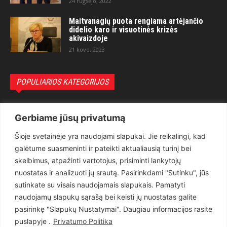
24 rugsėjo, 2022
Maitvanagių puota rengiama artėjančio
didelio karo ir visuotinės krizės
akivaizdoje
21 kovo, 2023
POPULIARIOS KATEGORIJOS
Politika
3281
Gerbiame jūsų privatumą
Nuomonės
2174
Šioje svetainėje yra naudojami slapukai. Jie reikalingi, kad
Teisėsauga
1497
galėtume suasmeninti ir pateikti aktualiausią turinį bei
Aktualu
1373
skelbimus, atpažinti vartotojus, prisiminti lankytojų
Lietuva
619
nuostatas ir analizuoti jų srautą. Pasirinkdami "Sutinku", jūs
sutinkate su visais naudojamais slapukais. Pamatyti
Pasaulis
560
naudojamų slapukų sąrašą bei keisti jų nuostatas galite
Статьи на русском
282
pasirinkę "Slapukų Nustatymai". Daugiau informacijos rasite
Articles in english
160
puslapyje .
Privatumo Politika