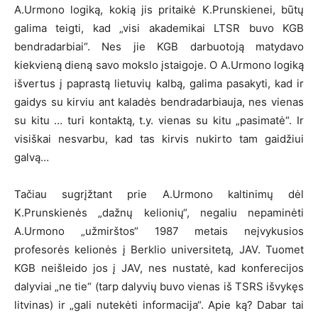
A.Urmono logiką, kokią jis pritaikė K.Prunskienei, būtų
galima teigti, kad „visi akademikai LTSR buvo KGB
bendradarbiai“. Nes jie KGB darbuotoją matydavo
kiekvieną dieną savo mokslo įstaigoje. O A.Urmono logiką
išvertus į paprastą lietuvių kalbą, galima pasakyti, kad ir
gaidys su kirviu ant kaladės bendradarbiauja, nes vienas
su kitu … turi kontaktą, t.y. vienas su kitu „pasimatė“. Ir
visiškai nesvarbu, kad tas kirvis nukirto tam gaidžiui
galvą…
Tačiau sugrįžtant prie A.Urmono kaltinimų dėl
K.Prunskienės „dažnų kelionių“, negaliu nepaminėti
A.Urmono „užmirštos“ 1987 metais neįvykusios
profesorės kelionės į Berklio universitetą, JAV. Tuomet
KGB neišleido jos į JAV, nes nustatė, kad konferecijos
dalyviai „ne tie“ (tarp dalyvių buvo vienas iš TSRS išvykęs
litvinas) ir „gali nutekėti informacija“. Apie ką? Dabar tai