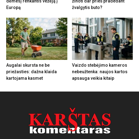
dėmesį renkantis vežėją į
žinoti dar prieš pradedant
Europą
žvalgytis buto?
Augalai skursta ne be
Vaizdo stebėjimo kameros
priežasties: dažna klaida
nebeužtenka: naujos kartos
kartojama kasmet
apsauga veikia kitaip