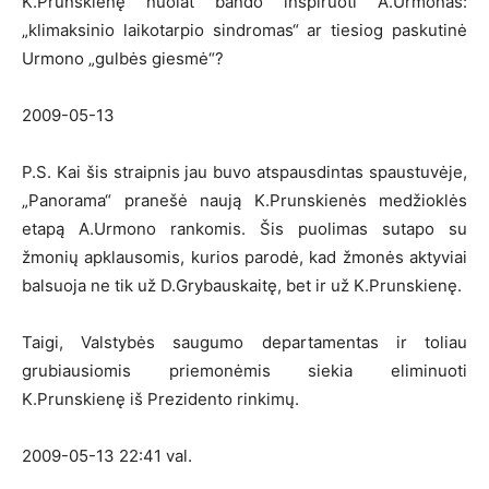
K.Prunskienę nuolat bando inspiruoti A.Urmonas:
„klimaksinio laikotarpio sindromas“ ar tiesiog paskutinė
Urmono „gulbės giesmė“?
2009-05-13
P.S. Kai šis straipnis jau buvo atspausdintas spaustuvėje,
„Panorama“ pranešė naują K.Prunskienės medžioklės
etapą A.Urmono rankomis. Šis puolimas sutapo su
žmonių apklausomis, kurios parodė, kad žmonės aktyviai
balsuoja ne tik už D.Grybauskaitę, bet ir už K.Prunskienę.
Taigi, Valstybės saugumo departamentas ir toliau
grubiausiomis priemonėmis siekia eliminuoti
K.Prunskienę iš Prezidento rinkimų.
2009-05-13 22:41 val.