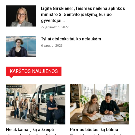
Ligita Girskienė: „Teismas naikina aplinkos
ministro S. Gentvilo įsakymą, kuriuo
gyventojai...
22 gruodžio, 2022
Tyliai atslenka tai, ko nelaukėm
6 sausio, 2023
KARŠTOS NAUJIENOS
Ne tik kaina: į ką atkreipti
Pirmas būstas: ką būtina