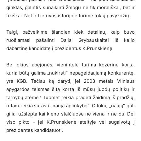
ginklas, galintis sunaikinti žmogų ne tik morališkai, bet ir
fiziškai. Net ir Lietuvos istorijoje turime tokių pavyzdžių.
Taigi, pažvelkime šiandien kiek detaliau, kaip buvo
ruošiamasi pašalinti Daliai Grybauskaitei iš kelio
dabartinę kandidatę į prezidentus K.Prunskienę.
Be jokios abejonės, vienintelė turima kozerinė korta,
kuria būtų galima „nukirsti“ nepageidaujamą konkurentę,
yra KGB. Tačiau ką daryti, jei 2003 metais Vilniaus
apygardos teismas šitą kortą iš mūsų juodų politikų ir
tarnybų atėmė? Tuomet reikia pradėti žaidimą iš pradžių,
o tam reikia surasti „naują aplinkybę“. O tokių „naujų“ guli
giliai užslėpta kai kieno stalčiuose ne viena ir ne du. Dėl
viso pikto – jei K.Prunskienė ateityje vėl sugalvotų į
prezidentes kandidatuoti.