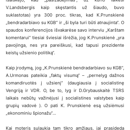
V.Landsbergis kaip skęstantis už šiaudo, buvo
suklastotas) yra 300 proc. tikras, kad K.Prunskienė
„bendradarbiavo su KGB“ ir „ši byla turi būti atnaujinta“. O
spaudos konferencijos išvakarėse savo interviu „Karštam
komentarui“ tiesiai šviesiai išrėžia, jog K.Prunskienė „yra
pavojinga, nes yra pareiškusi, kad tapusi prezidente
keistų užsienio politiką“.
Kaip įrodymą, jog „K.Prunskienė bendradarbiavo su KGB“,
A.Urmonas pateikia „faktų visumą“ – „pernelyg dažnos
komandiruotės į užsienį“ (daugiausia į socialistinę
Vengriją ir VDR. O, be to, lyg ir D.Grybauskaitė TSRS
laikais nebūtų važinėjusi į socialistines valstybes kaip
grupių vadovė ). O pati K. Prunskienė esą užsiėmusi
„ekonominiu špionažu“…
Kai moteris sulaukia tam tikro amžiaus, jai prasideda