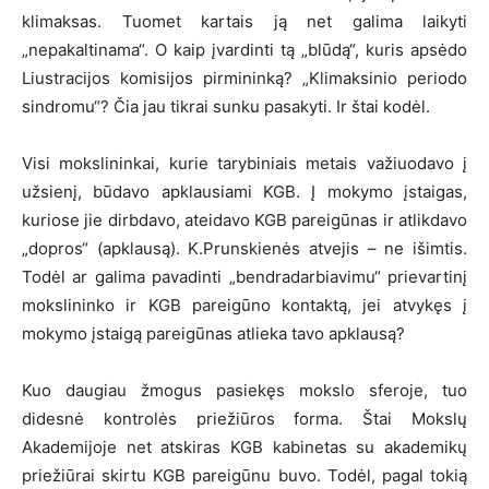
klimaksas. Tuomet kartais ją net galima laikyti
„nepakaltinama“. O kaip įvardinti tą „blūdą“, kuris apsėdo
Liustracijos komisijos pirmininką? „Klimaksinio periodo
sindromu“? Čia jau tikrai sunku pasakyti. Ir štai kodėl.
Visi mokslininkai, kurie tarybiniais metais važiuodavo į
užsienį, būdavo apklausiami KGB. Į mokymo įstaigas,
kuriose jie dirbdavo, ateidavo KGB pareigūnas ir atlikdavo
„dopros“ (apklausą). K.Prunskienės atvejis – ne išimtis.
Todėl ar galima pavadinti „bendradarbiavimu“ prievartinį
mokslininko ir KGB pareigūno kontaktą, jei atvykęs į
mokymo įstaigą pareigūnas atlieka tavo apklausą?
Kuo daugiau žmogus pasiekęs mokslo sferoje, tuo
didesnė kontrolės priežiūros forma. Štai Mokslų
Akademijoje net atskiras KGB kabinetas su akademikų
priežiūrai skirtu KGB pareigūnu buvo. Todėl, pagal tokią