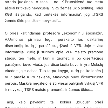
atrodo juokinga, o tada – ne. K.Prunskienė tuo metu
aštriai kritikavo nevykusią TSRS žemės ūkio politiką. Taigi
KGB išsigando, kad „nutekės informacija“, jog „TSRS
žemės ūkio politika – nevykusi“…
O prieš kaltindamas profesorę „ekonominiu špionažu“,
A.Urmonas pirmiau tegul perskaito jos daktarinę
disertaciją, kurią ji parašė sugrįžusi iš VFR. Joje – visa
informacija, kurią ji surinko apie VFR maisto pramonę
studijų ten metu, ir kuri ir tuomet, ir po disertacijos
parašymo buvo vieša: jos disertacija buvo ir yra Mokslų
Akademijoje dabar. Tuo tarpu knyga, kurią po kelionės į
VFR parašė K.Prunskienė, Maskvoje buvo išcenzūruota
perpus: Maskva negalėjo leisti viešai palyginti vykusį VFR
ir nevykusį TSRS maisto pramonės ir žemės ūkius…
Taigi, kaip pavadinti tai, kokius „blūdus“ prieš