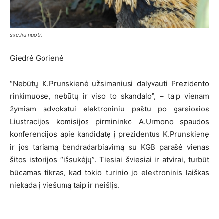
sxc.hu nuotr.
Giedrė Gorienė
“Nebūtų K.Prunskienė užsimaniusi dalyvauti Prezidento
rinkimuose, nebūtų ir viso to skandalo”, – taip vienam
žymiam advokatui elektroniniu paštu po garsiosios
Liustracijos komisijos pirmininko A.Urmono spaudos
konferencijos apie kandidatę į prezidentus K.Prunskienę
ir jos tariamą bendradarbiavimą su KGB parašė vienas
šitos istorijos “išsukėjų”. Tiesiai šviesiai ir atvirai, turbūt
būdamas tikras, kad tokio turinio jo elektroninis laiškas
niekada į viešumą taip ir neišlįs.