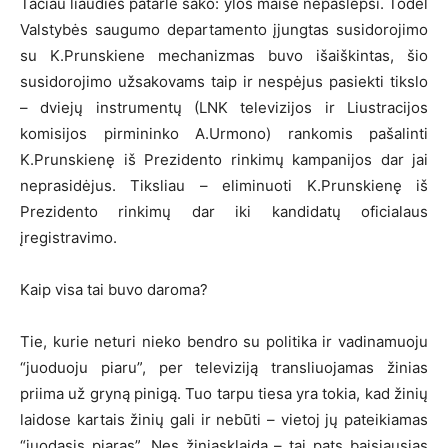
Tačiau liaudies patarlė sako: ylos maiše nepaslėpsi. Todėl
Valstybės saugumo departamento įjungtas susidorojimo
su K.Prunskiene mechanizmas buvo išaiškintas, šio
susidorojimo užsakovams taip ir nespėjus pasiekti tikslo
– dviejų instrumentų (LNK televizijos ir Liustracijos
komisijos pirmininko A.Urmono) rankomis pašalinti
K.Prunskienę iš Prezidento rinkimų kampanijos dar jai
neprasidėjus. Tiksliau – eliminuoti K.Prunskienę iš
Prezidento rinkimų dar iki kandidatų oficialaus
įregistravimo.
Kaip visa tai buvo daroma?
Tie, kurie neturi nieko bendro su politika ir vadinamuoju
“juoduoju piaru”, per televiziją transliuojamas žinias
priima už gryną pinigą. Tuo tarpu tiesa yra tokia, kad žinių
laidose kartais žinių gali ir nebūti – vietoj jų pateikiamas
“juodasis piaras”. Nes žiniasklaida – tai pats baisiausias