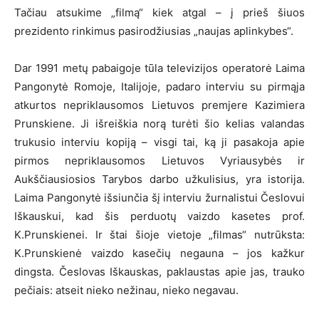
Tačiau atsukime „filmą“ kiek atgal – į prieš šiuos
prezidento rinkimus pasirodžiusias „naujas aplinkybes“.
Dar 1991 metų pabaigoje tūla televizijos operatorė Laima
Pangonytė Romoje, Italijoje, padaro interviu su pirmąja
atkurtos nepriklausomos Lietuvos premjere Kazimiera
Prunskiene. Ji išreiškia norą turėti šio kelias valandas
trukusio interviu kopiją – visgi tai, ką ji pasakoja apie
pirmos nepriklausomos Lietuvos Vyriausybės ir
Aukščiausiosios Tarybos darbo užkulisius, yra istorija.
Laima Pangonytė išsiunčia šį interviu žurnalistui Česlovui
Iškauskui, kad šis perduotų vaizdo kasetes prof.
K.Prunskienei. Ir štai šioje vietoje „filmas“ nutrūksta:
K.Prunskienė vaizdo kasečių negauna – jos kažkur
dingsta. Česlovas Iškauskas, paklaustas apie jas, trauko
pečiais: atseit nieko nežinau, nieko negavau.