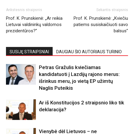
Ankstesnis straipsnis
Sekantis straipsnis
Prof. K. Prunskienė: „Ar reikia
Prof. K. Prunskienė: „Kviečiu
Lietuvai valdininkų valdomos
patiems susiskaičiuoti savo
prezidentūros?”
balsus”
SUSIJĘ STRAIPSNIAI
DAUGIAU ŠIO AUTORIAUS TURINIO
Petras Gražulis kviečiamas
kandidatuoti į Lazdijų rajono merus:
išrinkus meru, jo vietą EP užimtų
Naglis Puteikis
Ar iš Konstitucijos 2 straipsnio liko tik
deklaracija?
Vienybė dėl Lietuvos – ne