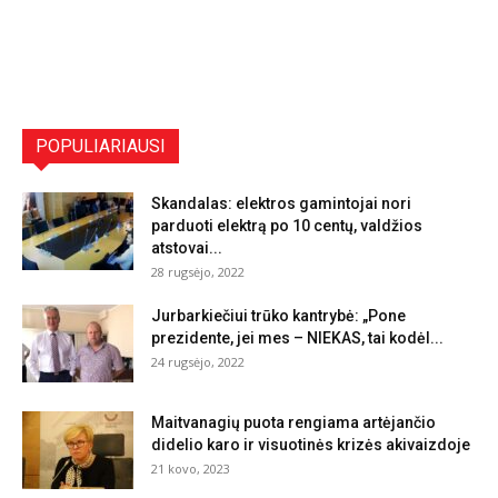
POPULIARIAUSI
Skandalas: elektros gamintojai nori
parduoti elektrą po 10 centų, valdžios
atstovai...
28 rugsėjo, 2022
Jurbarkiečiui trūko kantrybė: „Pone
prezidente, jei mes – NIEKAS, tai kodėl...
24 rugsėjo, 2022
Maitvanagių puota rengiama artėjančio
didelio karo ir visuotinės krizės akivaizdoje
21 kovo, 2023