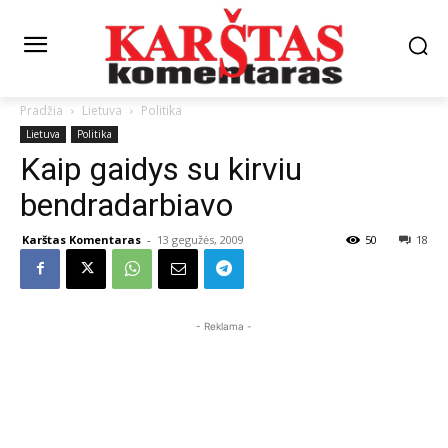
Pradžia
Lietuva
Politika
Lietuva
Politika
Kaip gaidys su kirviu
bendradarbiavo
Karštas Komentaras
-
13 gegužės, 2009
50
18
- Reklama -