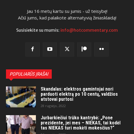
Jau 16 metų kartu su jumis - už teisybę!
Ačiū jums, kad palaikote alternatyvią žiniasklaidą!
Susisiekite su mumis:
info@hotcommentary.com
POPULIARŪS ĮRAŠAI
Skandalas: elektros gamintojai nori
parduoti elektrą po 10 centų, valdžios
atstovai purtosi
28 rugsėjo, 2022
Jurbarkiečiui trūko kantrybė: „Pone
prezidente, jei mes – NIEKAS, tai kodėl
tas NIEKAS turi mokėti mokesčius?“