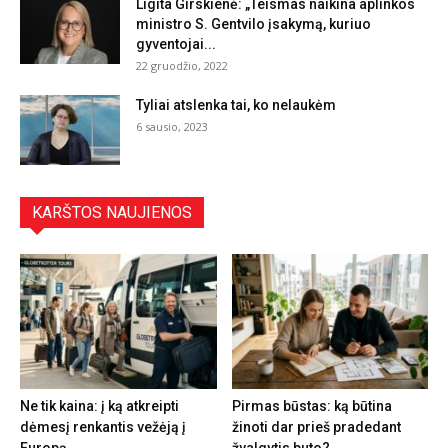
Ligita Girskienė: „Teismas naikina aplinkos
ministro S. Gentvilo įsakymą, kuriuo
gyventojai...
22 gruodžio, 2022
Tyliai atslenka tai, ko nelaukėm
6 sausio, 2023
KARŠTOS NAUJIENOS
Ne tik kaina: į ką atkreipti
Pirmas būstas: ką būtina
dėmesį renkantis vežėją į
žinoti dar prieš pradedant