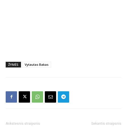
ŽYMĖS
Vytautas Bakas
Ankstesnis straipsnis
Sekantis straipsnis