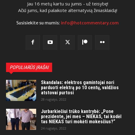
Jau 16 metų kartu su jumis - už teisybę!
Ačiū jums, kad palaikote alternatyvią žiniasklaidą!
Susisiekite su mumis:
info@hotcommentary.com
POPULIARŪS ĮRAŠAI
Skandalas: elektros gamintojai nori
parduoti elektrą po 10 centų, valdžios
atstovai purtosi
28 rugsėjo, 2022
Jurbarkiečiui trūko kantrybė: „Pone
prezidente, jei mes – NIEKAS, tai kodėl
tas NIEKAS turi mokėti mokesčius?“
24 rugsėjo, 2022