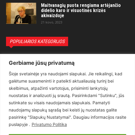
Maitvanagių puota rengiama artėjančio
didelio karo ir visuotinės krizės
akivaizdoje
21 kovo, 2023
POPULIARIOS KATEGORIJOS
Politika
3281
Gerbiame jūsų privatumą
Nuomonės
2174
Šioje svetainėje yra naudojami slapukai. Jie reikalingi, kad
Teisėsauga
1497
galėtume suasmeninti ir pateikti aktualiausią turinį bei
Aktualu
1373
skelbimus, atpažinti vartotojus, prisiminti lankytojų
Lietuva
619
nuostatas ir analizuoti jų srautą. Pasirinkdami "Sutinku", jūs
sutinkate su visais naudojamais slapukais. Pamatyti
Pasaulis
560
naudojamų slapukų sąrašą bei keisti jų nuostatas galite
Статьи на русском
282
pasirinkę "Slapukų Nustatymai". Daugiau informacijos rasite
Articles in english
160
puslapyje .
Privatumo Politika
Muzika
116