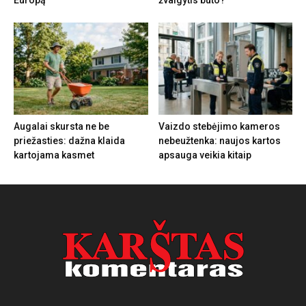
Europą
žvalgytis buto?
Augalai skursta ne be
Vaizdo stebėjimo kameros
priežasties: dažna klaida
nebeužtenka: naujos kartos
kartojama kasmet
apsauga veikia kitaip