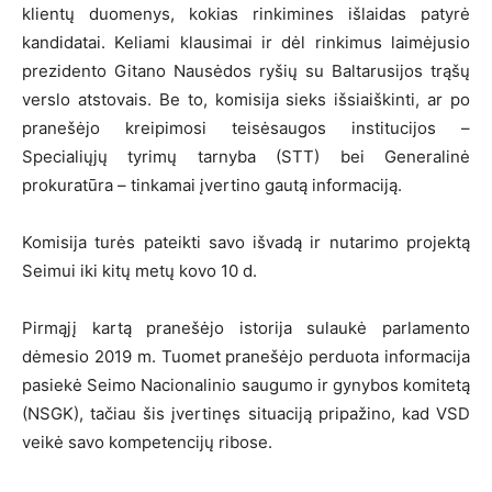
klientų duomenys, kokias rinkimines išlaidas patyrė
kandidatai. Keliami klausimai ir dėl rinkimus laimėjusio
prezidento Gitano Nausėdos ryšių su Baltarusijos trąšų
verslo atstovais. Be to, komisija sieks išsiaiškinti, ar po
pranešėjo kreipimosi teisėsaugos institucijos –
Specialiųjų tyrimų tarnyba (STT) bei Generalinė
prokuratūra – tinkamai įvertino gautą informaciją.
Komisija turės pateikti savo išvadą ir nutarimo projektą
Seimui iki kitų metų kovo 10 d.
Pirmąjį kartą pranešėjo istorija sulaukė parlamento
dėmesio 2019 m. Tuomet pranešėjo perduota informacija
pasiekė Seimo Nacionalinio saugumo ir gynybos komitetą
(NSGK), tačiau šis įvertinęs situaciją pripažino, kad VSD
veikė savo kompetencijų ribose.