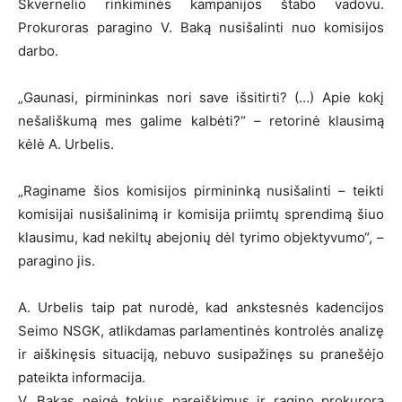
Skvernelio rinkiminės kampanijos štabo vadovu.
Prokuroras paragino V. Baką nusišalinti nuo komisijos
darbo.
„Gaunasi, pirmininkas nori save išsitirti? (…) Apie kokį
nešališkumą mes galime kalbėti?“ – retorinė klausimą
kėlė A. Urbelis.
„Raginame šios komisijos pirmininką nusišalinti – teikti
komisijai nusišalinimą ir komisija priimtų sprendimą šiuo
klausimu, kad nekiltų abejonių dėl tyrimo objektyvumo“, –
paragino jis.
A. Urbelis taip pat nurodė, kad ankstesnės kadencijos
Seimo NSGK, atlikdamas parlamentinės kontrolės analizę
ir aiškinęsis situaciją, nebuvo susipažinęs su pranešėjo
pateikta informacija.
V. Bakas neigė tokius pareiškimus ir ragino prokurorą