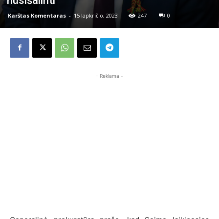
nusišalinti
Karštas Komentaras
-
15 lapkričio, 2023
247
0
- Reklama -