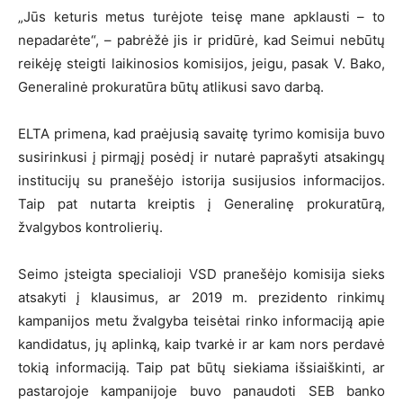
„Jūs keturis metus turėjote teisę mane apklausti – to
nepadarėte“, – pabrėžė jis ir pridūrė, kad Seimui nebūtų
reikėję steigti laikinosios komisijos, jeigu, pasak V. Bako,
Generalinė prokuratūra būtų atlikusi savo darbą.
ELTA primena, kad praėjusią savaitę tyrimo komisija buvo
susirinkusi į pirmąjį posėdį ir nutarė paprašyti atsakingų
institucijų su pranešėjo istorija susijusios informacijos.
Taip pat nutarta kreiptis į Generalinę prokuratūrą,
žvalgybos kontrolierių.
Seimo įsteigta specialioji VSD pranešėjo komisija sieks
atsakyti į klausimus, ar 2019 m. prezidento rinkimų
kampanijos metu žvalgyba teisėtai rinko informaciją apie
kandidatus, jų aplinką, kaip tvarkė ir ar kam nors perdavė
tokią informaciją. Taip pat būtų siekiama išsiaiškinti, ar
pastarojoje kampanijoje buvo panaudoti SEB banko