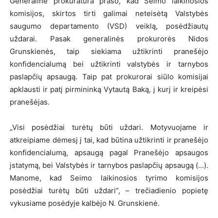
Generalinė prokuratūra prašo, kad Seimo laikinosios
komisijos, skirtos tirti galimai neteisėtą Valstybės
saugumo departamento (VSD) veiklą, posėdžiautų
uždarai. Pasak generalinės prokurorės Nidos
Grunskienės, taip siekiama užtikrinti pranešėjo
konfidencialumą bei užtikrinti valstybės ir tarnybos
paslapčių apsaugą. Taip pat prokurorai siūlo komisijai
apklausti ir patį pirmininką Vytautą Baką, į kurį ir kreipėsi
pranešėjas.
„Visi posėdžiai turėtų būti uždari. Motyvuojame ir
atkreipiame dėmesį į tai, kad būtina užtikrinti ir pranešėjo
konfidencialumą, apsaugą pagal Pranešėjo apsaugos
įstatymą, bei Valstybės ir tarnybos paslapčių apsaugą (…).
Manome, kad Seimo laikinosios tyrimo komisijos
posėdžiai turėtų būti uždari“, – trečiadienio popietę
vykusiame posėdyje kalbėjo N. Grunskienė.