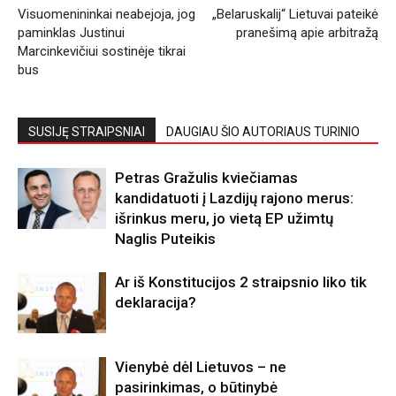
Visuomenininkai neabejoja, jog
„Belaruskalij“ Lietuvai pateikė
paminklas Justinui
pranešimą apie arbitražą
Marcinkevičiui sostinėje tikrai
bus
SUSIJĘ STRAIPSNIAI
DAUGIAU ŠIO AUTORIAUS TURINIO
Petras Gražulis kviečiamas
kandidatuoti į Lazdijų rajono merus:
išrinkus meru, jo vietą EP užimtų
Naglis Puteikis
Ar iš Konstitucijos 2 straipsnio liko tik
deklaracija?
Vienybė dėl Lietuvos – ne
pasirinkimas, o būtinybė