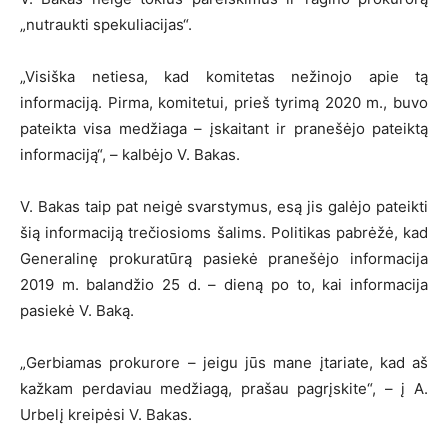
„nutraukti spekuliacijas“.
„Visiška netiesa, kad komitetas nežinojo apie tą
informaciją. Pirma, komitetui, prieš tyrimą 2020 m., buvo
pateikta visa medžiaga – įskaitant ir pranešėjo pateiktą
informaciją“, – kalbėjo V. Bakas.
V. Bakas taip pat neigė svarstymus, esą jis galėjo pateikti
šią informaciją trečiosioms šalims. Politikas pabrėžė, kad
Generalinę prokuratūrą pasiekė pranešėjo informacija
2019 m. balandžio 25 d. – dieną po to, kai informacija
pasiekė V. Baką.
„Gerbiamas prokurore – jeigu jūs mane įtariate, kad aš
kažkam perdaviau medžiagą, prašau pagrįskite“, – į A.
Urbelį kreipėsi V. Bakas.