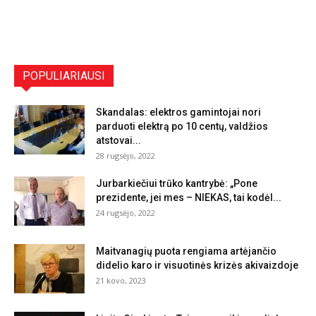
POPULIARIAUSI
Skandalas: elektros gamintojai nori
parduoti elektrą po 10 centų, valdžios
atstovai...
28 rugsėjo, 2022
Jurbarkiečiui trūko kantrybė: „Pone
prezidente, jei mes – NIEKAS, tai kodėl...
24 rugsėjo, 2022
Maitvanagių puota rengiama artėjančio
didelio karo ir visuotinės krizės akivaizdoje
21 kovo, 2023