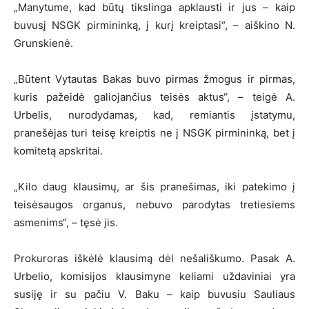
„Manytume, kad būtų tikslinga apklausti ir jus – kaip
buvusį NSGK pirmininką, į kurį kreiptasi“, – aiškino N.
Grunskienė.
„Būtent Vytautas Bakas buvo pirmas žmogus ir pirmas,
kuris pažeidė galiojančius teisės aktus“, – teigė A.
Urbelis, nurodydamas, kad, remiantis įstatymu,
pranešėjas turi teisę kreiptis ne į NSGK pirmininką, bet į
komitetą apskritai.
„Kilo daug klausimų, ar šis pranešimas, iki patekimo į
teisėsaugos organus, nebuvo parodytas tretiesiems
asmenims“, – tęsė jis.
Prokuroras iškėlė klausimą dėl nešališkumo. Pasak A.
Urbelio, komisijos klausimyne keliami uždaviniai yra
susiję ir su pačiu V. Baku – kaip buvusiu Sauliaus