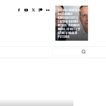
PETRAS GRAŽULIS
KVIEČIAMAS
KANDIDATUOTI Į
LAZDIJŲ RAJONO
MERUS: IŠRINKUS
MERU, JO VIETĄ EP
UŽIMTŲ NAGLIS
PUTEIKIS