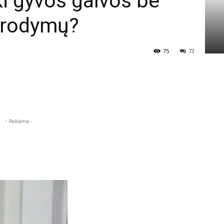
ki gyvos galvos be
 įrodymų?
75
73
- Reklama -