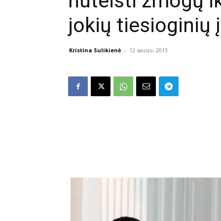
nuteisti žmogų i
jokių tiesioginių
Kristina Sulikienė
-
12 sausio, 2013