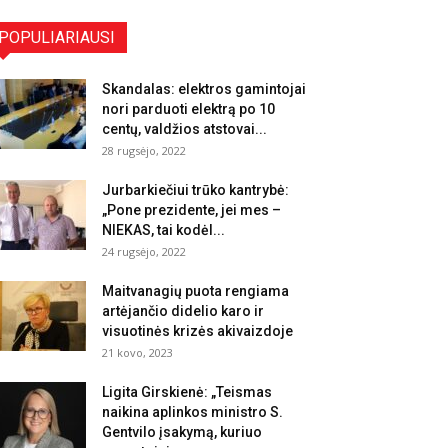
POPULIARIAUSI
Skandalas: elektros gamintojai
nori parduoti elektrą po 10
centų, valdžios atstovai...
28 rugsėjo, 2022
Jurbarkiečiui trūko kantrybė:
„Pone prezidente, jei mes –
NIEKAS, tai kodėl...
24 rugsėjo, 2022
Maitvanagių puota rengiama
artėjančio didelio karo ir
visuotinės krizės akivaizdoje
21 kovo, 2023
Ligita Girskienė: „Teismas
naikina aplinkos ministro S.
Gentvilo įsakymą, kuriuo