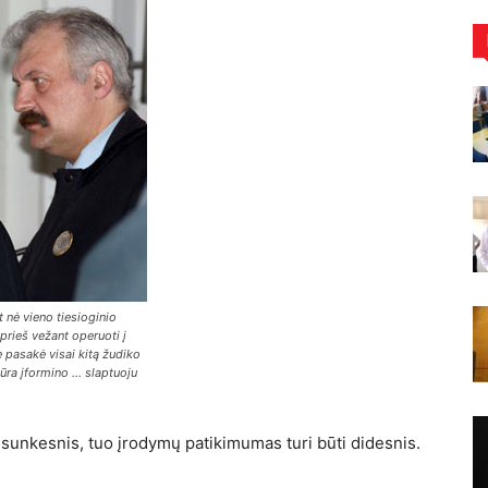
 nė vieno tiesioginio
rieš vežant operuoti į
e pasakė visai kitą žudiko
ra įformino ... slaptuoju
 sunkesnis, tuo įrodymų patikimumas turi būti didesnis.