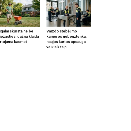
galai skursta ne be
Vaizdo stebėjimo
iežasties: dažna klaida
kameros nebeužtenka:
rtojama kasmet
naujos kartos apsauga
veikia kitaip