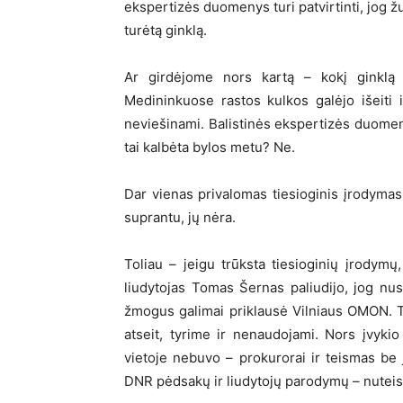
ekspertizės duomenys turi patvirtinti, jog ž
turėtą ginklą.
Ar girdėjome nors kartą – kokį ginklą 
Medininkuose rastos kulkos galėjo išeiti
neviešinami. Balistinės ekspertizės duoment
tai kalbėta bylos metu? Ne.
Dar vienas privalomas tiesioginis įrodymas
suprantu, jų nėra.
Toliau – jeigu trūksta tiesioginių įrodymų,
liudytojas Tomas Šernas paliudijo, jog nu
žmogus galimai priklausė Vilniaus OMON. T
atseit, tyrime ir nenaudojami. Nors įvykio 
vietoje nebuvo – prokurorai ir teismas be
DNR pėdsakų ir liudytojų parodymų – nuteis