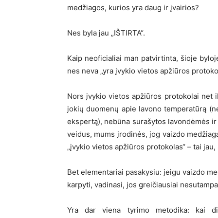
medžiagos, kurios yra daug ir įvairios?
Nes byla jau „IŠTIRTA“.
Kaip neoficialiai man patvirtinta, šioje bylo
nes neva „yra įvykio vietos apžiūros protoko
Nors įvykio vietos apžiūros protokolai net 
jokių duomenų apie lavono temperatūrą (nes
ekspertą), nebūna surašytos lavondėmės ir a
veidus, mums įrodinės, jog vaizdo medžiaga –
„įvykio vietos apžiūros protokolas“ – tai jau,
Bet elementariai pasakysiu: jeigu vaizdo medž
karpyti, vadinasi, jos greičiausiai nesutampa
Yra dar viena tyrimo metodika: kai di