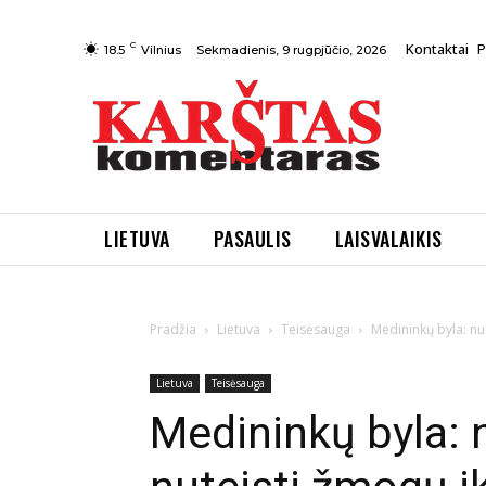
C
Kontaktai
P
Sekmadienis, 9 rugpjūčio, 2026
18.5
Vilnius
LIETUVA
PASAULIS
LAISVALAIKIS
Pradžia
Lietuva
Teisėsauga
Medininkų byla: nu
Lietuva
Teisėsauga
Medininkų byla: 