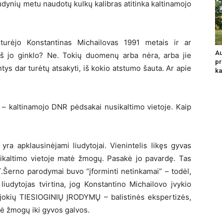
udynių metu naudotų kulkų kalibras atitinka kaltinamojo
turėjo Konstantinas Michailovas 1991 metais ir ar
Au
 iš jo ginklo? Ne. Tokių duomenų arba nėra, arba jie
pr
ys dar turėtų atsakyti, iš kokio atstumo šauta. Ar apie
ka
 – kaltinamojo DNR pėdsakai nusikaltimo vietoje. Kaip
 yra apklausinėjami liudytojai. Vienintelis likęs gyvas
sikaltimo vietoje matė žmogų. Pasakė jo pavardę. Tas
.Šerno parodymai buvo “įforminti netinkamai” – todėl,
liudytojas tvirtina, jog Konstantino Michailovo įvykio
 jokių TIESIOGINIŲ ĮRODYMŲ – balistinės ekspertizės,
ė žmogų iki gyvos galvos.