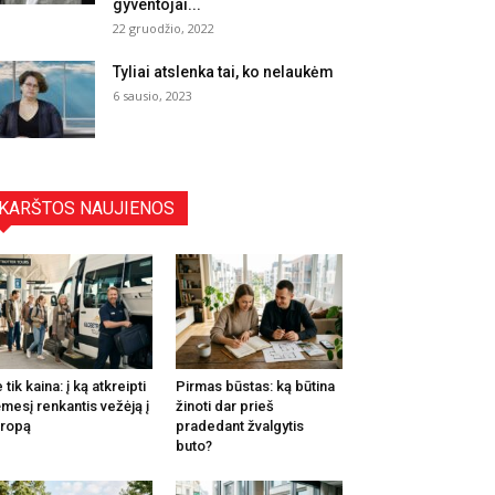
gyventojai...
22 gruodžio, 2022
Tyliai atslenka tai, ko nelaukėm
6 sausio, 2023
KARŠTOS NAUJIENOS
 tik kaina: į ką atkreipti
Pirmas būstas: ką būtina
mesį renkantis vežėją į
žinoti dar prieš
ropą
pradedant žvalgytis
buto?