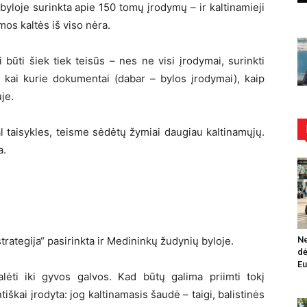
byloje surinkta apie 150 tomų įrodymų – ir kaltinamieji
mos kaltės iš viso nėra.
 būti šiek tiek teisūs – nes ne visi įrodymai, surinkti
o, kai kurie dokumentai (dabar – bylos įrodymai), kaip
je.
l taisykles, teisme sėdėtų žymiai daugiau kaltinamųjų.
a.
trategija“ pasirinkta ir Medininkų žudynių byloje.
Ne
dė
Eu
alėti iki gyvos galvos. Kad būtų galima priimti tokį
iškai įrodyta: jog kaltinamasis šaudė – taigi, balistinės