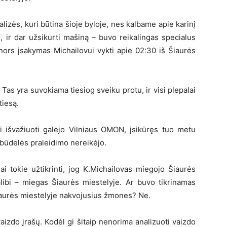
alizės, kuri būtina šioje byloje, nes kalbame apie karinį
tu, ir dar užsikurti mašiną – buvo reikalingas specialus
nors įsakymas Michailovui vykti apie 02:30 iš Šiaurės
 Tas yra suvokiama tiesiog sveiku protu, ir visi plepalai
tiesą.
ri išvažiuoti galėjo Vilniaus OMON, įsikūręs tuo metu
 būdelės praleidimo nereikėjo.
ai tokie užtikrinti, jog K.Michailovas miegojo Šiaurės
į alibi – miegas Šiaurės miestelyje. Ar buvo tikrinamas
 Šiaurės miestelyje nakvojusius žmones? Ne.
vaizdo įrašų. Kodėl gi šitaip nenorima analizuoti vaizdo