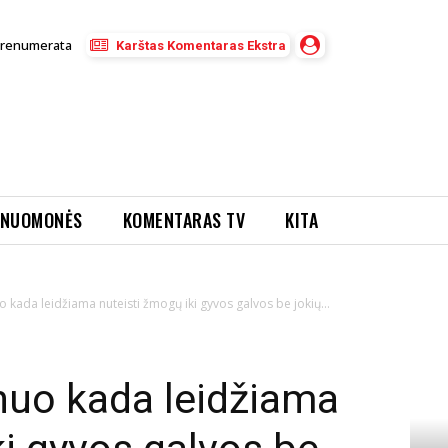
renumerata
Karštas Komentaras Ekstra
NUOMONĖS
KOMENTARAS TV
KITA
o kada leidžiama nuteisti žmogų iki gyvos galvos be jokių...
nuo kada leidžiama