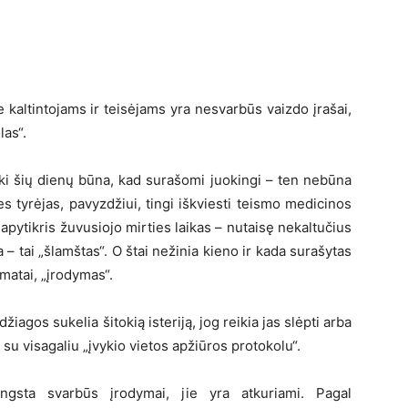
je kaltintojams ir teisėjams yra nesvarbūs vaizdo įrašai,
las“.
iki šių dienų būna, kad surašomi juokingi – ten nebūna
 tyrėjas, pavyzdžiui, tingi iškviesti teismo medicinos
pytikris žuvusiojo mirties laikas – nutaisę nekaltučius
 tai „šlamštas“. O štai nežinia kieno ir kada surašytas
 matai, „įrodymas“.
iagos sukelia šitokią isteriją, jog reikia jas slėpti arba
 su visagaliu „įvykio vietos apžiūros protokolu“.
ngsta svarbūs įrodymai, jie yra atkuriami. Pagal