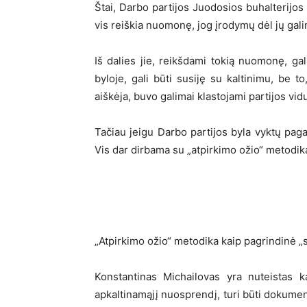
Štai, Darbo partijos Juodosios buhalterijos 
vis reiškia nuomonę, jog įrodymų dėl jų gali
Iš dalies jie, reikšdami tokią nuomonę, gali
byloje, gali būti susiję su kaltinimu, be t
aiškėja, buvo galimai klastojami partijos vidu
Tačiau jeigu Darbo partijos byla vyktų paga
Vis dar dirbama su „atpirkimo ožio“ metodik
„Atpirkimo ožio“ metodika kaip pagrindinė „s
Konstantinas Michailovas yra nuteistas k
apkaltinamąjį nuosprendį, turi būti dokument