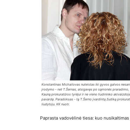
Konstantinas Michailovas nuteistas iki gyvos galvos nesant
įrodymo - net T.Šernas, atsigavęs po sąmonės praradimo, p
Kauną prokuratūros tyrėjui ir ne vieno liudininko akivaizdoj
pavardę. Paradoksas - tą T.Šerno įvardintą žudiką prokuratū
liudytoju. KK nuotr.
Paprasta vadovėlinė tiesa: kuo nusikaltimas