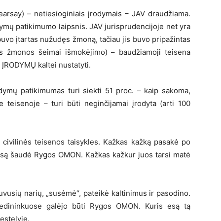
earsay) – netiesioginiais įrodymais – JAV draudžiama.
dymų patikimumo laipsnis. JAV jurisprudencijoje net yra
uvo įtartas nužudęs žmoną, tačiau jis buvo pripažintas
ijos žmonos šeimai išmokėjimo) – baudžiamoji teisena
 ĮRODYMŲ kaltei nustatyti.
rodymų patikimumas turi siekti 51 proc. – kaip sakoma,
e teisenoje – turi būti neginčijamai įrodyta (arti 100
 civilinės teisenos taisykles. Kažkas kažką pasakė po
a esą šaudė Rygos OMON. Kažkas kažkur juos tarsi matė
usių narių, „susėmė“, pateikė kaltinimus ir pasodino.
Medininkuose galėjo būti Rygos OMON. Kuris esą tą
estelyje.