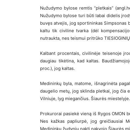
Nužudymo bylose remtis “pletkais” (angl.h
Nužudymo bylose turi būti labai didelis įro
buvęs atvejis, jog sportininkas Simpsonas b
kaltu tik civiline tvarka (dėl kompensac
nutraukta, nes teismui pritrūko TIESIOGINIŲ
Kalbant procentais, civilinėje teisenoje į
daugiau tikėtina, kad kaltas. Baudžiamojoj
proc.), jog kaltas.
Medininkų byla, matome, išnagrinėta pagal
daugelio metų, jog sklinda pletkai, jog či
Vilniuje, lyg miegančius. Šiaurės miestelyje.
Prokurorai pasiekė vieną iš Rygos OMON buv
Nes kažkas papliurpė, jog greičiausiai 
Medininkų žudynių naktį nakvojo Šiaurės mi