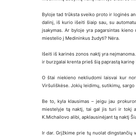
Byloje tad trūksta sveiko proto ir loginės an
dalinį, iš kurio išeiti šiaip sau, su automa
įsakymas. Ar byloje yra pagarsintas kieno 
miestelio į Medininkus žudyti? Nėra.
Išeiti iš karinės zonos naktį yra neįmanoma.
ir burzgalai krenta prieš šią paprastą karinę 
O štai niekieno nekliudomi laisvai kur no
Viršuliškėse. Jokių leidimų, sutikimų, sargo
Be to, kyla klausimas – jeigu jau prokuror
miestelyje tą naktį, tai gal jis turi ir tok
K.Michailovo alibi, apklausinėjant tą naktį
Ir dar. Grįžkime prie tų nuolat dingstančių 