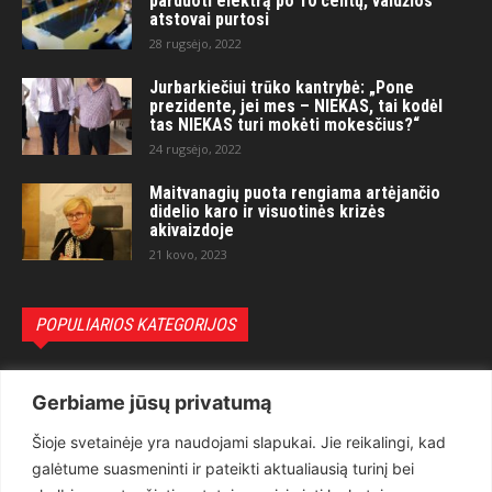
parduoti elektrą po 10 centų, valdžios
atstovai purtosi
28 rugsėjo, 2022
Jurbarkiečiui trūko kantrybė: „Pone
prezidente, jei mes – NIEKAS, tai kodėl
tas NIEKAS turi mokėti mokesčius?“
24 rugsėjo, 2022
Maitvanagių puota rengiama artėjančio
didelio karo ir visuotinės krizės
akivaizdoje
21 kovo, 2023
POPULIARIOS KATEGORIJOS
Politika
3281
Gerbiame jūsų privatumą
Nuomonės
2174
Šioje svetainėje yra naudojami slapukai. Jie reikalingi, kad
Teisėsauga
1497
galėtume suasmeninti ir pateikti aktualiausią turinį bei
Aktualu
1373