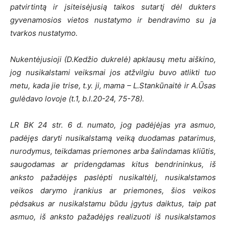
patvirtintą ir įsiteisėjusią taikos sutartį dėl dukters
gyvenamosios vietos nustatymo ir bendravimo su ja
tvarkos nustatymo.
Nukentėjusioji (D.Kedžio dukrelė) apklausų metu aiškino,
jog nusikalstami veiksmai jos atžvilgiu buvo atlikti tuo
metu, kada jie trise, t.y. ji, mama – L.Stankūnaitė ir A.Ūsas
gulėdavo lovoje (t.1, b.l.20-24, 75-78).
LR BK 24 str. 6 d. numato, jog padėjėjas yra asmuo,
padėjęs daryti nusikalstamą veiką duodamas patarimus,
nurodymus, teikdamas priemones arba šalindamas kliūtis,
saugodamas ar pridengdamas kitus bendrininkus, iš
anksto pažadėjęs paslėpti nusikaltėlį, nusikalstamos
veikos darymo įrankius ar priemones, šios veikos
pėdsakus ar nusikalstamu būdu įgytus daiktus, taip pat
asmuo, iš anksto pažadėjęs realizuoti iš nusikalstamos