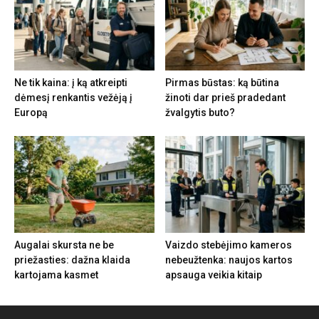
Ne tik kaina: į ką atkreipti
Pirmas būstas: ką būtina
dėmesį renkantis vežėją į
žinoti dar prieš pradedant
Europą
žvalgytis buto?
Augalai skursta ne be
Vaizdo stebėjimo kameros
priežasties: dažna klaida
nebeužtenka: naujos kartos
kartojama kasmet
apsauga veikia kitaip