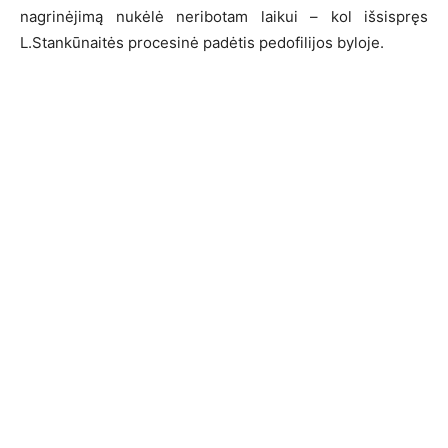
nagrinėjimą nukėlė neribotam laikui – kol išsispręs
L.Stankūnaitės procesinė padėtis pedofilijos byloje.