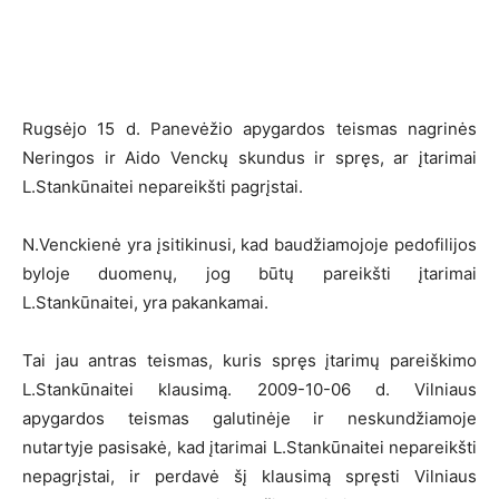
Rugsėjo 15 d. Panevėžio apygardos teismas nagrinės
Neringos ir Aido Venckų skundus ir spręs, ar įtarimai
L.Stankūnaitei nepareikšti pagrįstai.
N.Venckienė yra įsitikinusi, kad baudžiamojoje pedofilijos
byloje duomenų, jog būtų pareikšti įtarimai
L.Stankūnaitei, yra pakankamai.
Tai jau antras teismas, kuris spręs įtarimų pareiškimo
L.Stankūnaitei klausimą. 2009-10-06 d. Vilniaus
apygardos teismas galutinėje ir neskundžiamoje
nutartyje pasisakė, kad įtarimai L.Stankūnaitei nepareikšti
nepagrįstai, ir perdavė šį klausimą spręsti Vilniaus