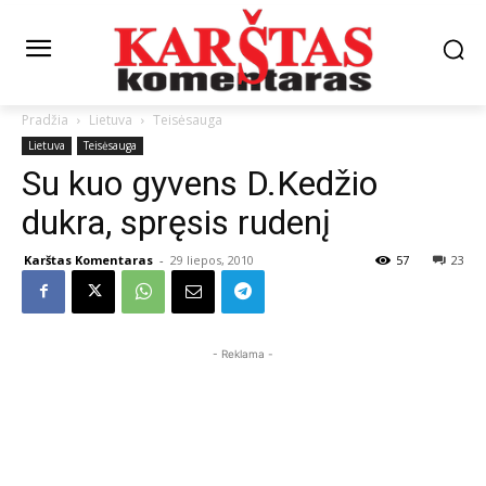
Pradžia
Lietuva
Teisėsauga
Lietuva
Teisėsauga
Su kuo gyvens D.Kedžio
dukra, spręsis rudenį
Karštas Komentaras
-
29 liepos, 2010
57
23
- Reklama -