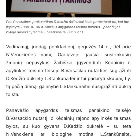
Prie Generalinės prokuratūros D.Kedžio šalininkai žada protestuoti tol, kol bus
įvykdyta 2009-10-06 d. Vilniaus apygardos teismo nutartis - pedofilijos
byloje pareikšti įtarimai L.Stankūnaitei (KK nuot.)
Vadinamąjį juodąjį penktadienį, gegužės 14 d., dėl prie
N.Venckienės namų Garliavoje gausiai susirinkusių
žmonių nepavykus žaibiškai įgyvendinti Kėdainių r.
apylinkės teismo teisėjo B.Varsackio nutarties sugrąžinti
D.Kedžio dukrelę L.Stankūnaitei ir tai padaryti skubiai, t.y.
tą pačią dieną, galimybė L.Stankūnaitei susigrąžinti dukrą
tolsta.
Panevėžio apygardos teismas panaikino teisėjo
B.Varsackio nutartį, o Kėdainių rajono apylinkės teismas
bylos, su kuo gyvens D.Kedžio dukrelė – su teta
N.Venckiene ar biologine motina L.Stankūnaite,