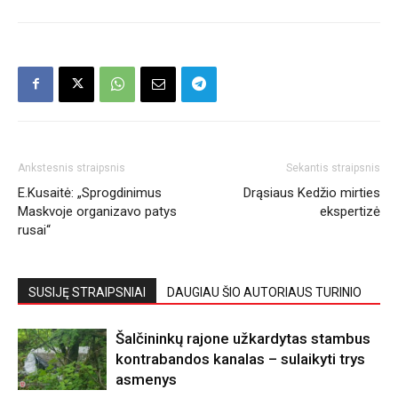
Ankstesnis straipsnis
Sekantis straipsnis
E.Kusaitė: „Sprogdinimus
Drąsiaus Kedžio mirties
Maskvoje organizavo patys
ekspertizė
rusai“
SUSIJĘ STRAIPSNIAI
DAUGIAU ŠIO AUTORIAUS TURINIO
Šalčininkų rajone užkardytas stambus
kontrabandos kanalas – sulaikyti trys
asmenys