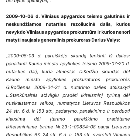
bei bylos aplinkybių“.
2009-10-06 d. Vilniaus apygardos teismo galutinės ir
neskundžiamos nutarties rezoliucinė dalis, kurios
nevykdo Vilniaus apygardos prokuratūra ir kurios nenori
matyti naujasis generalinis prokuroras Darius Valys:
„2009-08-03 d. pareiškėjo skundą tenkinti iš dalies:
panaikinti Kauno miesto apylinkės teismo 2009-07-20 d.
nutarties dalį, kuria atmestas D.Kedžio skundas dėl
Kauno miesto apylinkės prokuratūros prokurorės
G.Ročienės 2009-04-21 d. nutarimo dalies atsisakyti
L.Stankūnaitės atžvilgiu pradėti ikiteisminį tyrimą dėl
nusikalstamos veikos, numatytos Lietuvos Respublikos
24 str. 6 d. ir 153 str., padarymo, panaikinimo ir perduoti
klausimą dėl įtarimo pareiškimo pradėtame
ikiteisminiame tyrime Nr.23-1-00834-08 pagal Lietuvos
Respublikos BK 24 str. 6 d. ir 153 str. svarstyti Vilniaus