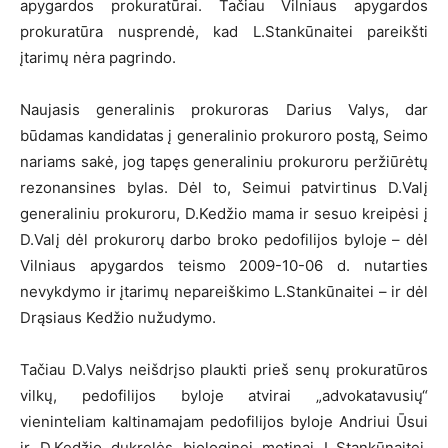
apygardos prokuratūrai. Tačiau Vilniaus apygardos
prokuratūra nusprendė, kad L.Stankūnaitei pareikšti
įtarimų nėra pagrindo.
Naujasis generalinis prokuroras Darius Valys, dar
būdamas kandidatas į generalinio prokuroro postą, Seimo
nariams sakė, jog tapęs generaliniu prokuroru peržiūrėtų
rezonansines bylas. Dėl to, Seimui patvirtinus D.Valį
generaliniu prokuroru, D.Kedžio mama ir sesuo kreipėsi į
D.Valį dėl prokurorų darbo broko pedofilijos byloje – dėl
Vilniaus apygardos teismo 2009-10-06 d. nutarties
nevykdymo ir įtarimų nepareiškimo L.Stankūnaitei – ir dėl
Drąsiaus Kedžio nužudymo.
Tačiau D.Valys neišdrįso plaukti prieš senų prokuratūros
vilkų, pedofilijos byloje atvirai „advokatavusių“
vieninteliam kaltinamajam pedofilijos byloje Andriui Ūsui
ir D.Kedžio dukrelės biologinei motinai L.Stankūnaitei,