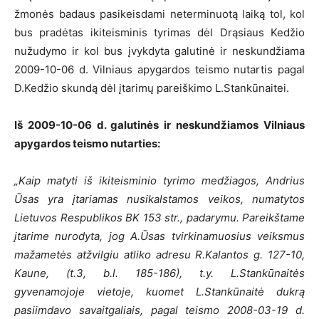
žmonės badaus pasikeisdami neterminuotą laiką tol, kol
bus pradėtas ikiteisminis tyrimas dėl Drąsiaus Kedžio
nužudymo ir kol bus įvykdyta galutinė ir neskundžiama
2009-10-06 d. Vilniaus apygardos teismo nutartis pagal
D.Kedžio skundą dėl įtarimų pareiškimo L.Stankūnaitei.
Iš 2009-10-06 d. galutinės ir neskundžiamos Vilniaus
apygardos teismo nutarties:
„Kaip matyti iš ikiteisminio tyrimo medžiagos, Andrius
Ūsas yra įtariamas nusikalstamos veikos, numatytos
Lietuvos Respublikos BK 153 str., padarymu. Pareikštame
įtarime nurodyta, jog A.Ūsas tvirkinamuosius veiksmus
mažametės atžvilgiu atliko adresu R.Kalantos g. 127-10,
Kaune, (t.3, b.l. 185-186), t.y. L.Stankūnaitės
gyvenamojoje vietoje, kuomet L.Stankūnaitė dukrą
pasiimdavo savaitgaliais, pagal teismo 2008-03-19 d.