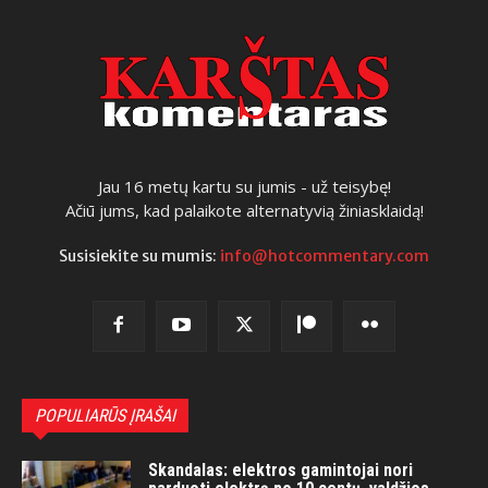
Jau 16 metų kartu su jumis - už teisybę!
Ačiū jums, kad palaikote alternatyvią žiniasklaidą!
Susisiekite su mumis:
info@hotcommentary.com
POPULIARŪS ĮRAŠAI
Skandalas: elektros gamintojai nori