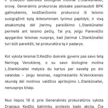
srovę. Generalinis prokuroras atsisakė pasinaudoti BPK
galimybėmis, leidžiančiomis prokurorui iš teismo
susigrąžinti bylą ikiteisminiam tyrimui papildyti, ir visą
atsakomybę dėl įtarimų pareiškimo L.Stankūnaitei
permetė ant teismo pečių. Tai yra, jeigu Panevėžio
apygardos teismas nuspręs, kad įtarimai L.Stankūnaitei
turi būti pareikšti, tai prokuratūra tą ir padarys.
Kol vyksta teismai D.Kedžio dukrelė gyvens pas savo tetą
Neringą Venckienę, o su savo biologine motina
L.Stankūnaitei matysis du kartus per savaitę po dvi
valandas – jeigu teismas, nagrinėsiantis N.Venckienės
skundą dėl motinos valdžios apribojimo L.Stankūnaitei,
nenuspręs kitaip.
Nuo liepos 19 d. prie Generalinės prokuratūros vyksta
Drąsiaus Kedžio šalininkų protesto bado akcija. Čia