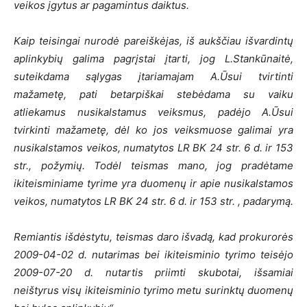
veikos įgytus ar pagamintus daiktus.
Kaip teisingai nurodė pareiškėjas, iš aukščiau išvardintų
aplinkybių galima pagrįstai įtarti, jog L.Stankūnaitė,
suteikdama sąlygas įtariamajam A.Ūsui tvirtinti
mažametę, pati betarpiškai stebėdama su vaiku
atliekamus nusikalstamus veiksmus, padėjo A.Ūsui
tvirkinti mažametę, dėl ko jos veiksmuose galimai yra
nusikalstamos veikos, numatytos LR BK 24 str. 6 d. ir 153
str., požymių. Todėl teismas mano, jog pradėtame
ikiteisminiame tyrime yra duomenų ir apie nusikalstamos
veikos, numatytos LR BK 24 str. 6 d. ir 153 str. , padarymą.
Remiantis išdėstytu, teismas daro išvadą, kad prokurorės
2009-04-02 d. nutarimas bei ikiteisminio tyrimo teisėjo
2009-07-20 d. nutartis priimti skubotai, išsamiai
neištyrus visų ikiteisminio tyrimo metu surinktų duomenų