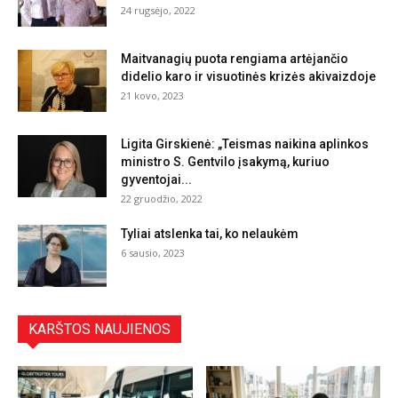
24 rugsėjo, 2022
Maitvanagių puota rengiama artėjančio
didelio karo ir visuotinės krizės akivaizdoje
21 kovo, 2023
Ligita Girskienė: „Teismas naikina aplinkos
ministro S. Gentvilo įsakymą, kuriuo
gyventojai...
22 gruodžio, 2022
Tyliai atslenka tai, ko nelaukėm
6 sausio, 2023
KARŠTOS NAUJIENOS