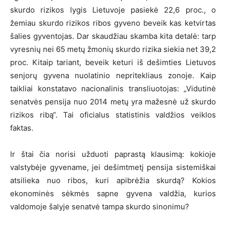
skurdo rizikos lygis Lietuvoje pasiekė 22,6 proc., o
žemiau skurdo rizikos ribos gyveno beveik kas ketvirtas
šalies gyventojas. Dar skaudžiau skamba kita detalė: tarp
vyresnių nei 65 metų žmonių skurdo rizika siekia net 39,2
proc. Kitaip tariant, beveik keturi iš dešimties Lietuvos
senjorų gyvena nuolatinio nepritekliaus zonoje. Kaip
taikliai konstatavo nacionalinis transliuotojas: „Vidutinė
senatvės pensija nuo 2014 metų yra mažesnė už skurdo
rizikos ribą“. Tai oficialus statistinis valdžios veiklos
faktas.
Ir štai čia norisi užduoti paprastą klausimą: kokioje
valstybėje gyvename, jei dešimtmetį pensija sistemiškai
atsilieka nuo ribos, kuri apibrėžia skurdą? Kokios
ekonominės sėkmės sapne gyvena valdžia, kurios
valdomoje šalyje senatvė tampa skurdo sinonimu?