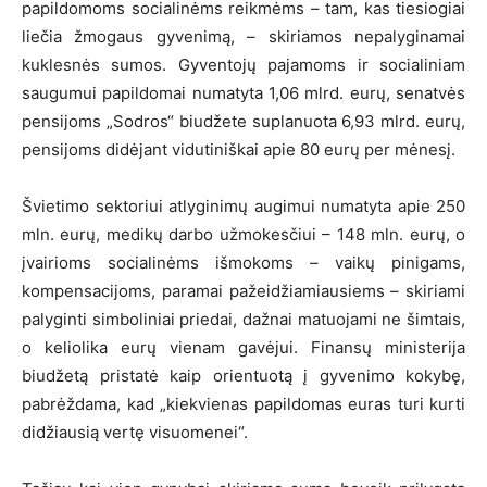
papildomoms socialinėms reikmėms – tam, kas tiesiogiai
liečia žmogaus gyvenimą, – skiriamos nepalyginamai
kuklesnės sumos. Gyventojų pajamoms ir socialiniam
saugumui papildomai numatyta 1,06 mlrd. eurų, senatvės
pensijoms „Sodros“ biudžete suplanuota 6,93 mlrd. eurų,
pensijoms didėjant vidutiniškai apie 80 eurų per mėnesį.
Švietimo sektoriui atlyginimų augimui numatyta apie 250
mln. eurų, medikų darbo užmokesčiui – 148 mln. eurų, o
įvairioms socialinėms išmokoms – vaikų pinigams,
kompensacijoms, paramai pažeidžiamiausiems – skiriami
palyginti simboliniai priedai, dažnai matuojami ne šimtais,
o keliolika eurų vienam gavėjui. Finansų ministerija
biudžetą pristatė kaip orientuotą į gyvenimo kokybę,
pabrėždama, kad „kiekvienas papildomas euras turi kurti
didžiausią vertę visuomenei“.