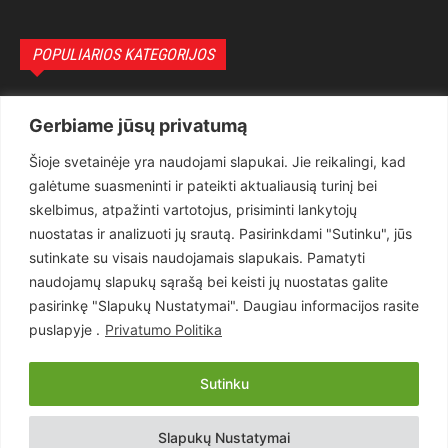
POPULIARIOS KATEGORIJOS
Politika
3281
Gerbiame jūsų privatumą
Nuomonės
2174
Šioje svetainėje yra naudojami slapukai. Jie reikalingi, kad
Teisėsauga
1497
galėtume suasmeninti ir pateikti aktualiausią turinį bei
Aktualu
1373
skelbimus, atpažinti vartotojus, prisiminti lankytojų
Lietuva
619
nuostatas ir analizuoti jų srautą. Pasirinkdami "Sutinku", jūs
sutinkate su visais naudojamais slapukais. Pamatyti
Pasaulis
560
naudojamų slapukų sąrašą bei keisti jų nuostatas galite
Статьи на русском
282
pasirinkę "Slapukų Nustatymai". Daugiau informacijos rasite
Articles in english
160
puslapyje .
Privatumo Politika
Muzika
116
Sutinku
Copyright © 2026 UAB „Goruva“. Visos teisės saugomos.
Slapukų Nustatymai