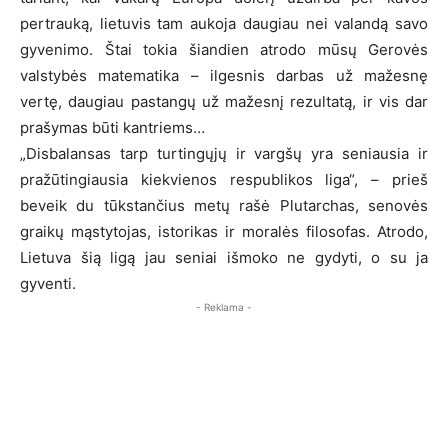
pertrauką, lietuvis tam aukoja daugiau nei valandą savo
gyvenimo. Štai tokia šiandien atrodo mūsų Gerovės
valstybės matematika – ilgesnis darbas už mažesnę
vertę, daugiau pastangų už mažesnį rezultatą, ir vis dar
prašymas būti kantriems…
„Disbalansas tarp turtingųjų ir vargšų yra seniausia ir
pražūtingiausia kiekvienos respublikos liga“, – prieš
beveik du tūkstančius metų rašė Plutarchas, senovės
graikų mąstytojas, istorikas ir moralės filosofas. Atrodo,
Lietuva šią ligą jau seniai išmoko ne gydyti, o su ja
gyventi.
- Reklama -