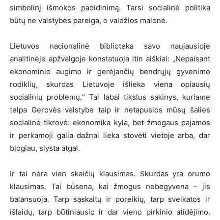
simbolinį išmokos padidinimą. Tarsi socialinė politika
būtų ne valstybės pareiga, o valdžios malonė.
Lietuvos nacionalinė biblioteka savo naujausioje
analitinėje apžvalgoje konstatuoja itin aiškiai: „Nepaisant
ekonominio augimo ir gerėjančių bendrųjų gyvenimo
rodiklių, skurdas Lietuvoje išlieka viena opiausių
socialinių problemų.“ Tai labai tikslus sakinys, kuriame
telpa Gerovės valstybe taip ir netapusios mūsų šalies
socialinė tikrovė: ekonomika kyla, bet žmogaus pajamos
ir perkamoji galia dažnai lieka stovėti vietoje arba, dar
blogiau, slysta atgal.
Ir tai nėra vien skaičių klausimas. Skurdas yra orumo
klausimas. Tai būsena, kai žmogus nebegyvena – jis
balansuoja. Tarp sąskaitų ir poreikių, tarp sveikatos ir
išlaidų, tarp būtiniausio ir dar vieno pirkinio atidėjimo.