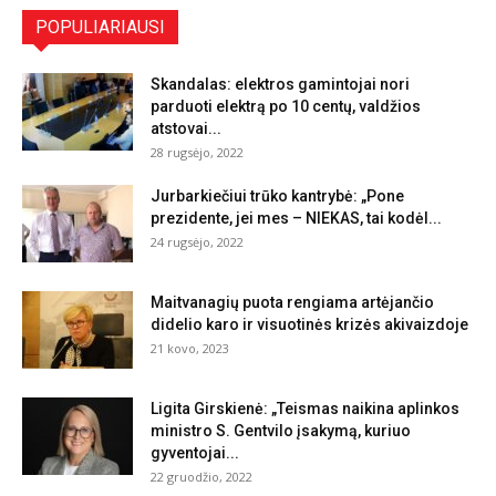
POPULIARIAUSI
Skandalas: elektros gamintojai nori
parduoti elektrą po 10 centų, valdžios
atstovai...
28 rugsėjo, 2022
Jurbarkiečiui trūko kantrybė: „Pone
prezidente, jei mes – NIEKAS, tai kodėl...
24 rugsėjo, 2022
Maitvanagių puota rengiama artėjančio
didelio karo ir visuotinės krizės akivaizdoje
21 kovo, 2023
Ligita Girskienė: „Teismas naikina aplinkos
ministro S. Gentvilo įsakymą, kuriuo
gyventojai...
22 gruodžio, 2022