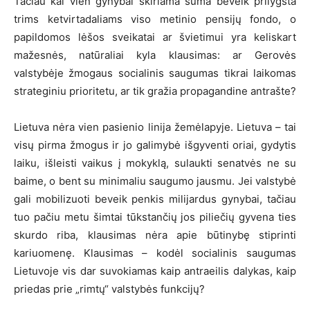
Tačiau kai vien gynybai skiriama suma beveik prilygsta
trims ketvirtadaliams viso metinio pensijų fondo, o
papildomos lėšos sveikatai ar švietimui yra keliskart
mažesnės, natūraliai kyla klausimas: ar Gerovės
valstybėje žmogaus socialinis saugumas tikrai laikomas
strateginiu prioritetu, ar tik gražia propagandine antrašte?
Lietuva nėra vien pasienio linija žemėlapyje. Lietuva – tai
visų pirma žmogus ir jo galimybė išgyventi oriai, gydytis
laiku, išleisti vaikus į mokyklą, sulaukti senatvės ne su
baime, o bent su minimaliu saugumo jausmu. Jei valstybė
gali mobilizuoti beveik penkis milijardus gynybai, tačiau
tuo pačiu metu šimtai tūkstančių jos piliečių gyvena ties
skurdo riba, klausimas nėra apie būtinybę stiprinti
kariuomenę. Klausimas – kodėl socialinis saugumas
Lietuvoje vis dar suvokiamas kaip antraeilis dalykas, kaip
priedas prie „rimtų“ valstybės funkcijų?