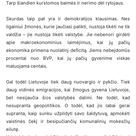
Tarp šiandien kurstomos baimės ir nerimo dėl rytojaus.
Skurdas taip pat yra ir demokratijos klausimas. Nes
ilgainiui žmonės, kurie jaučiasi palikti, nustoja tikėti ne tik
valdžia – jie nustoja tikėti valstybe. Jie nebenori girdėti
apie makroekonominius laimėjimus, kai jų pačių
ekonomika primena nuolatinį deficitą. Jiems nebeįdomūs
procentai nuo BVP, kai jų pačių gyvenime viskas
matuojama centais.
Gal todėl Lietuvoje tiek daug nuovargio ir pykčio. Tiek
daug vidinės emigracijos, kai žmogus gyvena Lietuvoje,
bet nesijaučia šios valstybės dalimi. Ne todėl, kad
nesupranta geopolitikos. O todėl, kad jis labai gerai
supranta, kaip sunku užpildyti savo šaldytuvą, apmokėti
vaistinės čekį ir besipučiančių komunalinių mokesčių
eilutę.