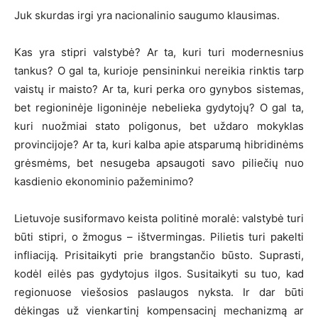
Juk skurdas irgi yra nacionalinio saugumo klausimas.
Kas yra stipri valstybė? Ar ta, kuri turi modernesnius
tankus? O gal ta, kurioje pensininkui nereikia rinktis tarp
vaistų ir maisto? Ar ta, kuri perka oro gynybos sistemas,
bet regioninėje ligoninėje nebelieka gydytojų? O gal ta,
kuri nuožmiai stato poligonus, bet uždaro mokyklas
provincijoje? Ar ta, kuri kalba apie atsparumą hibridinėms
grėsmėms, bet nesugeba apsaugoti savo piliečių nuo
kasdienio ekonominio pažeminimo?
Lietuvoje susiformavo keista politinė moralė: valstybė turi
būti stipri, o žmogus – ištvermingas. Pilietis turi pakelti
infliaciją. Prisitaikyti prie brangstančio būsto. Suprasti,
kodėl eilės pas gydytojus ilgos. Susitaikyti su tuo, kad
regionuose viešosios paslaugos nyksta. Ir dar būti
dėkingas už vienkartinį kompensacinį mechanizmą ar