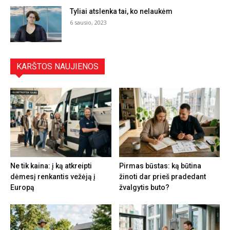
Tyliai atslenka tai, ko nelaukėm
6 sausio, 2023
KARŠTOS NAUJIENOS
Ne tik kaina: į ką atkreipti
Pirmas būstas: ką būtina
dėmesį renkantis vežėją į
žinoti dar prieš pradedant
Europą
žvalgytis buto?