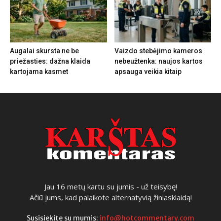
Augalai skursta ne be
Vaizdo stebėjimo kameros
priežasties: dažna klaida
nebeužtenka: naujos kartos
kartojama kasmet
apsauga veikia kitaip
Jau 16 metų kartu su jumis - už teisybę!
Ačiū jums, kad palaikote alternatyvią žiniasklaidą!
Susisiekite su mumis:
info@hotcommentary.com