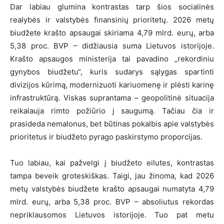
Dar labiau glumina kontrastas tarp šios socialinės
realybės ir valstybės finansinių prioritetų. 2026 metų
biudžete krašto apsaugai skiriama 4,79 mlrd. eurų, arba
5,38 proc. BVP – didžiausia suma Lietuvos istorijoje.
Krašto apsaugos ministerija tai pavadino „rekordiniu
gynybos biudžetu“, kuris sudarys sąlygas spartinti
divizijos kūrimą, modernizuoti kariuomenę ir plėsti karinę
infrastruktūrą. Viskas suprantama – geopolitinė situacija
reikalauja rimto požiūrio į saugumą. Tačiau čia ir
prasideda nemalonus, bet būtinas pokalbis apie valstybės
prioritetus ir biudžeto pyrago paskirstymo proporcijas.
Tuo labiau, kai pažvelgi į biudžeto eilutes, kontrastas
tampa beveik groteskiškas. Taigi, jau žinoma, kad 2026
metų valstybės biudžete krašto apsaugai numatyta 4,79
mlrd. eurų, arba 5,38 proc. BVP – absoliutus rekordas
nepriklausomos Lietuvos istorijoje. Tuo pat metu