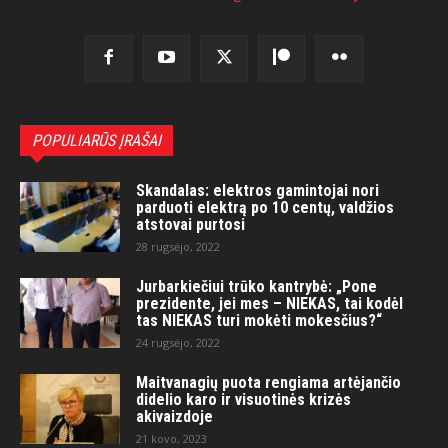
POPULIARŪS ĮRAŠAI
Skandalas: elektros gamintojai nori
parduoti elektrą po 10 centų, valdžios
atstovai purtosi
28 rugsėjo, 2022
Jurbarkiečiui trūko kantrybė: „Pone
prezidente, jei mes – NIEKAS, tai kodėl
tas NIEKAS turi mokėti mokesčius?“
24 rugsėjo, 2022
Maitvanagių puota rengiama artėjančio
didelio karo ir visuotinės krizės
akivaizdoje
21 kovo, 2023