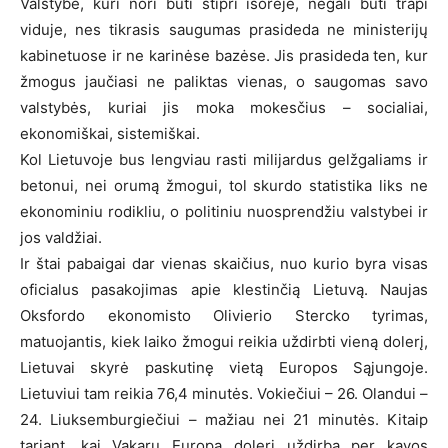
Valstybė, kuri nori būti stipri išorėje, negali būti trapi
viduje, nes tikrasis saugumas prasideda ne ministerijų
kabinetuose ir ne karinėse bazėse. Jis prasideda ten, kur
žmogus jaučiasi ne paliktas vienas, o saugomas savo
valstybės, kuriai jis moka mokesčius – socialiai,
ekonomiškai, sistemiškai.
Kol Lietuvoje bus lengviau rasti milijardus gelžgaliams ir
betonui, nei orumą žmogui, tol skurdo statistika liks ne
ekonominiu rodikliu, o politiniu nuosprendžiu valstybei ir
jos valdžiai.
Ir štai pabaigai dar vienas skaičius, nuo kurio byra visas
oficialus pasakojimas apie klestinčią Lietuvą. Naujas
Oksfordo ekonomisto Olivierio Stercko tyrimas,
matuojantis, kiek laiko žmogui reikia uždirbti vieną dolerį,
Lietuvai skyrė paskutinę vietą Europos Sąjungoje.
Lietuviui tam reikia 76,4 minutės. Vokiečiui – 26. Olandui –
24. Liuksemburgiečiui – mažiau nei 21 minutės. Kitaip
tariant, kai Vakarų Europa dolerį uždirba per kavos