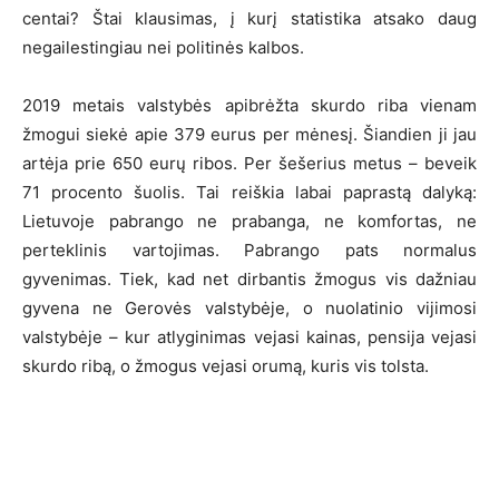
centai? Štai klausimas, į kurį statistika atsako daug
negailestingiau nei politinės kalbos.
2019 metais valstybės apibrėžta skurdo riba vienam
žmogui siekė apie 379 eurus per mėnesį. Šiandien ji jau
artėja prie 650 eurų ribos. Per šešerius metus – beveik
71 procento šuolis. Tai reiškia labai paprastą dalyką:
Lietuvoje pabrango ne prabanga, ne komfortas, ne
perteklinis vartojimas. Pabrango pats normalus
gyvenimas. Tiek, kad net dirbantis žmogus vis dažniau
gyvena ne Gerovės valstybėje, o nuolatinio vijimosi
valstybėje – kur atlyginimas vejasi kainas, pensija vejasi
skurdo ribą, o žmogus vejasi orumą, kuris vis tolsta.