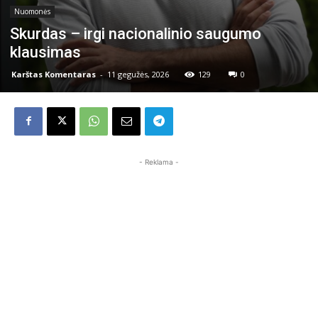
Nuomonės
Skurdas – irgi nacionalinio saugumo
klausimas
Karštas Komentaras
-
11 gegužės, 2026
129
0
- Reklama -