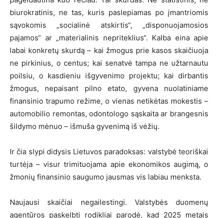
biurokratinis, ne tas, kuris paslepiamas po įmantriomis
sąvokomis „socialinė atskirtis“, „disponuojamosios
pajamos“ ar „materialinis nepriteklius“. Kalba eina apie
labai konkretų skurdą – kai žmogus prie kasos skaičiuoja
ne pirkinius, o centus; kai senatvė tampa ne užtarnautu
poilsiu, o kasdieniu išgyvenimo projektu; kai dirbantis
žmogus, nepaisant pilno etato, gyvena nuolatiniame
finansinio trapumo režime, o vienas netikėtas mokestis –
automobilio remontas, odontologo sąskaita ar brangesnis
šildymo mėnuo – išmuša gyvenimą iš vėžių.
Ir čia slypi didysis Lietuvos paradoksas: valstybė teoriškai
turtėja – visur trimituojama apie ekonomikos augimą, o
žmonių finansinio saugumo jausmas vis labiau menksta.
Naujausi skaičiai negailestingi. Valstybės duomenų
agentūros paskelbti rodikliai parodė, kad 2025 metais