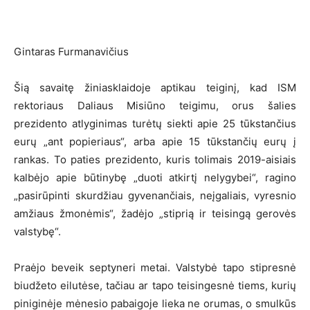
Gintaras Furmanavičius
Šią savaitę žiniasklaidoje aptikau teiginį, kad ISM
rektoriaus Daliaus Misiūno teigimu, orus šalies
prezidento atlyginimas turėtų siekti apie 25 tūkstančius
eurų „ant popieriaus“, arba apie 15 tūkstančių eurų į
rankas. To paties prezidento, kuris tolimais 2019-aisiais
kalbėjo apie būtinybę „duoti atkirtį nelygybei“, ragino
„pasirūpinti skurdžiau gyvenančiais, neįgaliais, vyresnio
amžiaus žmonėmis“, žadėjo „stiprią ir teisingą gerovės
valstybę“.
Praėjo beveik septyneri metai. Valstybė tapo stipresnė
biudžeto eilutėse, tačiau ar tapo teisingesnė tiems, kurių
piniginėje mėnesio pabaigoje lieka ne orumas, o smulkūs