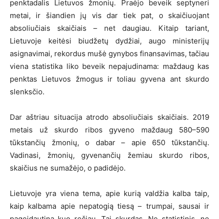
penktadalis Lietuvos žmonių. Praėjo beveik septyneri
metai, ir šiandien jų vis dar tiek pat, o skaičiuojant
absoliučiais skaičiais – net daugiau. Kitaip tariant,
Lietuvoje keitėsi biudžetų dydžiai, augo ministerijų
asignavimai, rekordus mušė gynybos finansavimas, tačiau
viena statistika liko beveik nepajudinama: maždaug kas
penktas Lietuvos žmogus ir toliau gyvena ant skurdo
slenksčio.
Dar aštriau situacija atrodo absoliučiais skaičiais. 2019
metais už skurdo ribos gyveno maždaug 580–590
tūkstančių žmonių, o dabar – apie 650 tūkstančių.
Vadinasi, žmonių, gyvenančių žemiau skurdo ribos,
skaičius ne sumažėjo, o padidėjo.
Lietuvoje yra viena tema, apie kurią valdžia kalba taip,
kaip kalbama apie nepatogią tiesą – trumpai, sausai ir
pageidautina kuo rečiau. Tai skurdas. Ne statistinis, ne