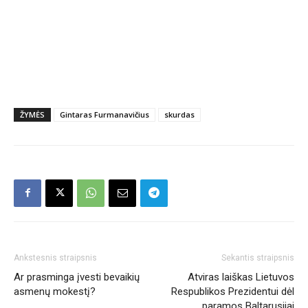
ŽYMĖS
Gintaras Furmanavičius
skurdas
Ankstesnis straipsnis
Sekantis straipsnis
Ar prasminga įvesti bevaikių
Atviras laiškas Lietuvos
asmenų mokestį?
Respublikos Prezidentui dėl
paramos Baltarusijai