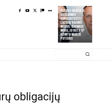
PETRAS GRAŽULIS
KVIEČIAMAS
KANDIDATUOTI Į
LAZDIJŲ RAJONO
MERUS: IŠRINKUS
MERU, JO VIETĄ EP
UŽIMTŲ NAGLIS
PUTEIKIS
urų obligacijų