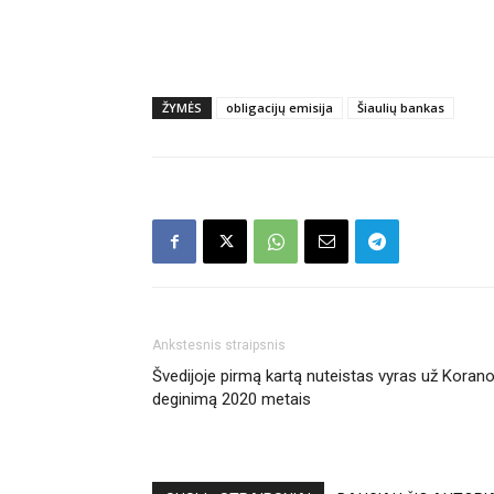
ŽYMĖS
obligacijų emisija
Šiaulių bankas
Ankstesnis straipsnis
Švedijoje pirmą kartą nuteistas vyras už Koran
deginimą 2020 metais