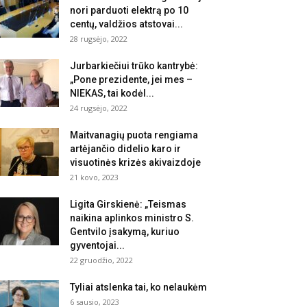
nori parduoti elektrą po 10
centų, valdžios atstovai...
28 rugsėjo, 2022
Jurbarkiečiui trūko kantrybė:
„Pone prezidente, jei mes –
NIEKAS, tai kodėl...
24 rugsėjo, 2022
Maitvanagių puota rengiama
artėjančio didelio karo ir
visuotinės krizės akivaizdoje
21 kovo, 2023
Ligita Girskienė: „Teismas
naikina aplinkos ministro S.
Gentvilo įsakymą, kuriuo
gyventojai...
22 gruodžio, 2022
Tyliai atslenka tai, ko nelaukėm
6 sausio, 2023