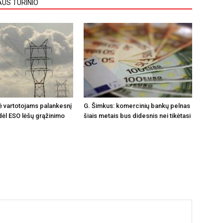
AUS TURINIO
 vartotojams palankesnį
G. Šimkus: komercinių bankų pelnas
ėl ESO lėšų grąžinimo
šiais metais bus didesnis nei tikėtasi