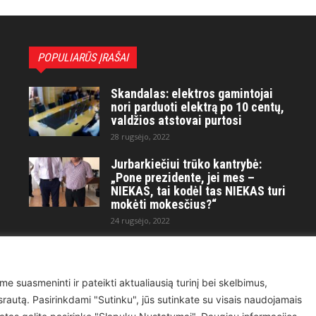
POPULIARŪS ĮRAŠAI
Skandalas: elektros gamintojai
nori parduoti elektrą po 10 centų,
valdžios atstovai purtosi
28 rugsėjo, 2022
Jurbarkiečiui trūko kantrybė:
„Pone prezidente, jei mes –
NIEKAS, tai kodėl tas NIEKAS turi
mokėti mokesčius?“
24 rugsėjo, 2022
Maitvanagių puota rengiama
artėjančio didelio karo ir
visuotinės krizės akivaizdoje
me suasmeninti ir pateikti aktualiausią turinį bei skelbimus,
21 kovo, 2023
ų srautą. Pasirinkdami "Sutinku", jūs sutinkate su visais naudojamais