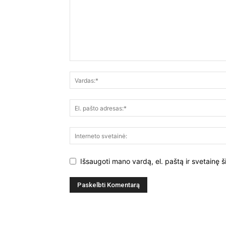
Išsaugoti mano vardą, el. paštą ir svetainę š