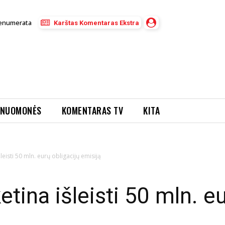
enumerata
Karštas Komentaras Ekstra
NUOMONĖS
KOMENTARAS TV
KITA
leisti 50 mln. eurų obligacijų emisiją
etina išleisti 50 mln. e