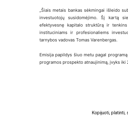
„Šiais metais bankas sėkmingai išleido subo
investuotojų susidomėjimo. Šį kartą sie
efektyvesnę kapitalo struktūrą ir tenkin
instituciniams ir profesionaliems invest
tarnybos vadovas Tomas Varenbergas.
Emisija papildys šiuo metu pagal programą iš
programos prospekto atnaujinimą, įvyks iki
Kopijuoti, platinti