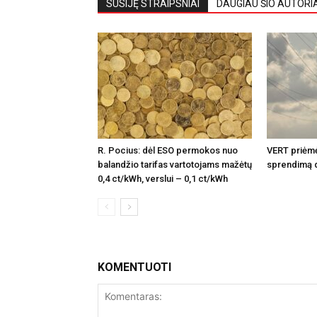
SUSIJĘ STRAIPSNIAI
DAUGIAU ŠIO AUTORI
R. Pocius: dėl ESO permokos nuo
VERT priėmė
balandžio tarifas vartotojams mažėtų
sprendimą d
0,4 ct/kWh, verslui – 0,1 ct/kWh
KOMENTUOTI