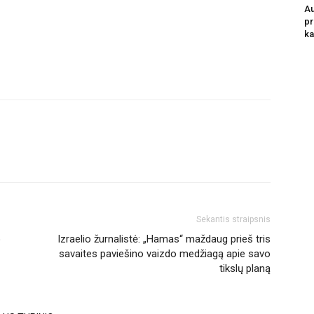
Au
pr
ka
Sekantis straipsnis
o
Izraelio žurnalistė: „Hamas“ maždaug prieš tris
savaites paviešino vaizdo medžiagą apie savo
tikslų planą