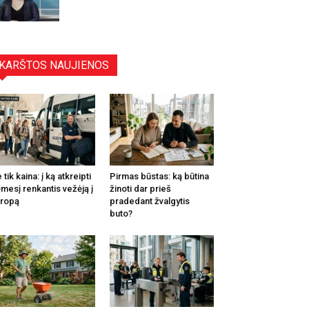
KARŠTOS NAUJIENOS
 tik kaina: į ką atkreipti
Pirmas būstas: ką būtina
mesį renkantis vežėją į
žinoti dar prieš
ropą
pradedant žvalgytis
buto?