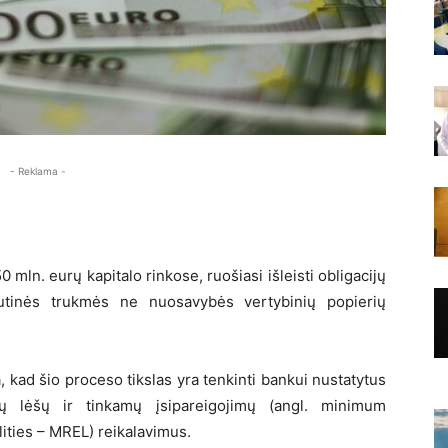
- Reklama -
0 mln. eurų kapitalo rinkose, ruošiasi išleisti obligacijų
utinės trukmės ne nuosavybės vertybinių popierių
kad šio proceso tikslas yra tenkinti bankui nustatytus
avų lėšų ir tinkamų įsipareigojimų (angl. minimum
lities – MREL) reikalavimus.