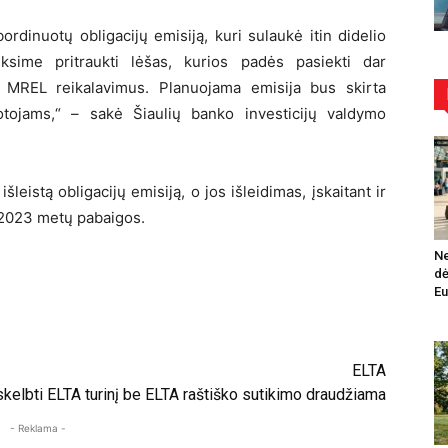
rdinuotų obligacijų emisiją, kuri sulaukė itin didelio
ksime pritraukti lėšas, kurios padės pasiekti dar
s MREL reikalavimus. Planuojama emisija bus skirta
uotojams,“ – sakė Šiaulių banko investicijų valdymo
leistą obligacijų emisiją, o jos išleidimas, įskaitant ir
 2023 metų pabaigos.
Ne
dė
Eu
ELTA
, skelbti ELTA turinį be ELTA raštiško sutikimo draudžiama
- Reklama -