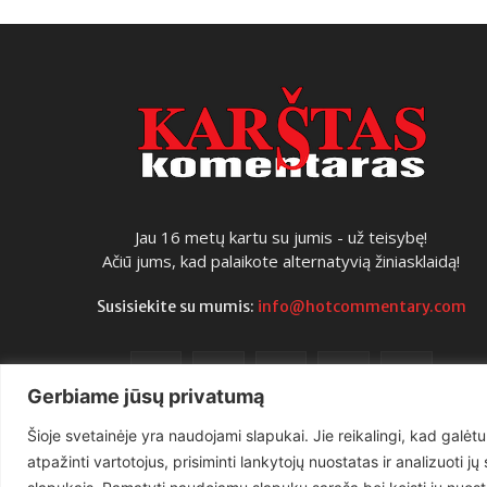
Jau 16 metų kartu su jumis - už teisybę!
Ačiū jums, kad palaikote alternatyvią žiniasklaidą!
Susisiekite su mumis:
info@hotcommentary.com
Gerbiame jūsų privatumą
Šioje svetainėje yra naudojami slapukai. Jie reikalingi, kad galėtu
atpažinti vartotojus, prisiminti lankytojų nuostatas ir analizuoti j