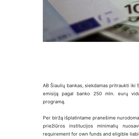
AB Šiaulių bankas, siekdamas pritraukti iki 5
emisiją pagal banko 250 mln. eurų vid
programą.
Per biržą išplatintame pranešime nurodoma, 
priežiūros institucijos minimalių nuos
requirement for own funds and eligible liabi