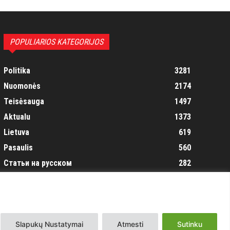
POPULIARIOS KATEGORIJOS
Politika
3281
Nuomonės
2174
Teisėsauga
1497
Aktualu
1373
Lietuva
619
Pasaulis
560
Статьи на русском
282
Articles in english
160
Muzika
116
Slapukų Nustatymai
Atmesti
Sutinku