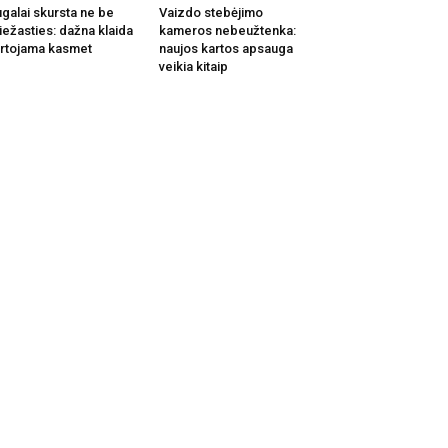
galai skursta ne be
Vaizdo stebėjimo
iežasties: dažna klaida
kameros nebeužtenka:
rtojama kasmet
naujos kartos apsauga
veikia kitaip