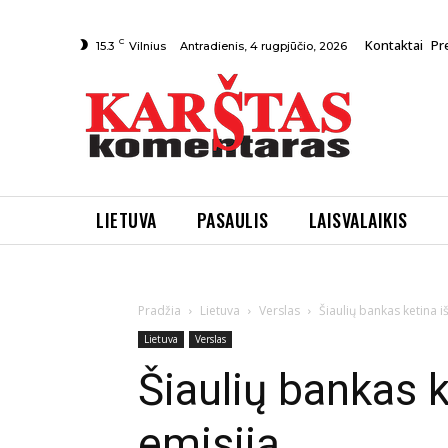
C
Kontaktai
Pr
Antradienis, 4 rugpjūčio, 2026
15.3
Vilnius
LIETUVA
PASAULIS
LAISVALAIKIS
Pradžia
Lietuva
Verslas
Šiaulių bankas ketina iš
Lietuva
Verslas
Šiaulių bankas k
emisiją