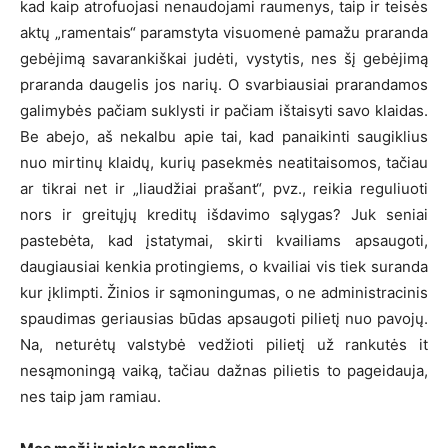
kad kaip atrofuojasi nenaudojami raumenys, taip ir teisės
aktų „ramentais“ paramstyta visuomenė pamažu praranda
gebėjimą savarankiškai judėti, vystytis, nes šį gebėjimą
praranda daugelis jos narių. O svarbiausiai prarandamos
galimybės pačiam suklysti ir pačiam ištaisyti savo klaidas.
Be abejo, aš nekalbu apie tai, kad panaikinti saugiklius
nuo mirtinų klaidų, kurių pasekmės neatitaisomos, tačiau
ar tikrai net ir „liaudžiai prašant“, pvz., reikia reguliuoti
nors ir greitųjų kreditų išdavimo sąlygas? Juk seniai
pastebėta, kad įstatymai, skirti kvailiams apsaugoti,
daugiausiai kenkia protingiems, o kvailiai vis tiek suranda
kur įklimpti. Žinios ir sąmoningumas, o ne administracinis
spaudimas geriausias būdas apsaugoti pilietį nuo pavojų.
Na, neturėtų valstybė vedžioti pilietį už rankutės it
nesąmoningą vaiką, tačiau dažnas pilietis to pageidauja,
nes taip jam ramiau.