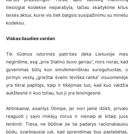
tiesiogiai kodekse neparašyta, tačiau skaitykime kitus
teisės aktus, kurie vis tiek baigsis susipažinimu su minėtu
kodeksu.
Viskas liaudies vardan
Tik liūdnos istorinės patirties dėka Lietuvoje mes
negirdime, esą „prie Stalino buvo geriau“, nors noras, kad
gyvenimas būtų kuo smulkmeniškiau sureguliuotas, o
pirmyn vestų „griežtai švelni tėviška ranka“ visuomenėje
yra tikrai paplitęs, kaip ir tikėjimas tuo, kad kuo valdžia
aukštesnė ir kuo toliau, tuo ji yra teisingesnė.
Atitinkamai, esantys Olimpe, jei nori jame išlikti, privalo
reaguoti į savo rinkėjų norus ir vienaip ar kitaip juos
tenkinti. Tiesa, ne būtinai jie tai padarys racionaliausiu
būdu, svarbiausiai juk, kad sprendimas bus pastebėtas,