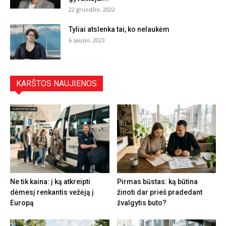
22 gruodžio, 2022
Tyliai atslenka tai, ko nelaukėm
6 sausio, 2023
KARŠTOS NAUJIENOS
Ne tik kaina: į ką atkreipti
Pirmas būstas: ką būtina
dėmesį renkantis vežėją į
žinoti dar prieš pradedant
Europą
žvalgytis buto?