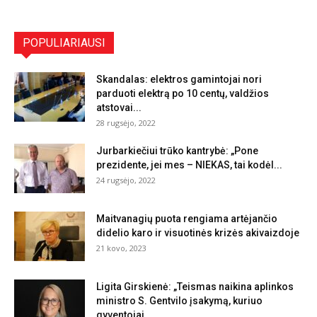
POPULIARIAUSI
Skandalas: elektros gamintojai nori
parduoti elektrą po 10 centų, valdžios
atstovai...
28 rugsėjo, 2022
Jurbarkiečiui trūko kantrybė: „Pone
prezidente, jei mes – NIEKAS, tai kodėl...
24 rugsėjo, 2022
Maitvanagių puota rengiama artėjančio
didelio karo ir visuotinės krizės akivaizdoje
21 kovo, 2023
Ligita Girskienė: „Teismas naikina aplinkos
ministro S. Gentvilo įsakymą, kuriuo
gyventojai...