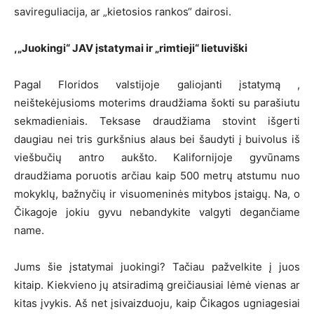
savireguliacija, ar „kietosios rankos“ dairosi.
,„Juokingi“ JAV įstatymai ir „rimtieji“ lietuviški
Pagal Floridos valstijoje galiojanti įstatymą ,
neištekėjusioms moterims draudžiama šokti su parašiutu
sekmadieniais. Teksase draudžiama stovint išgerti
daugiau nei tris gurkšnius alaus bei šaudyti į buivolus iš
viešbučių antro aukšto. Kalifornijoje gyvūnams
draudžiama poruotis arčiau kaip 500 metrų atstumu nuo
mokyklų, bažnyčių ir visuomeninės mitybos įstaigų. Na, o
Čikagoje jokiu gyvu nebandykite valgyti degančiame
name.
Jums šie įstatymai juokingi? Tačiau pažvelkite į juos
kitaip. Kiekvieno jų atsiradimą greičiausiai lėmė vienas ar
kitas įvykis. Aš net įsivaizduoju, kaip Čikagos ugniagesiai