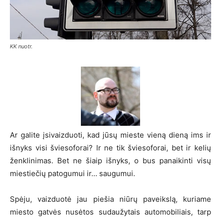
KK nuotr.
Ar galite įsivaizduoti, kad jūsų mieste vieną dieną ims ir
išnyks visi šviesoforai? Ir ne tik šviesoforai, bet ir kelių
ženklinimas. Bet ne šiaip išnyks, o bus panaikinti visų
miestiečių patogumui ir… saugumui.
Spėju, vaizduotė jau piešia niūrų paveikslą, kuriame
miesto gatvės nusėtos sudaužytais automobiliais, tarp