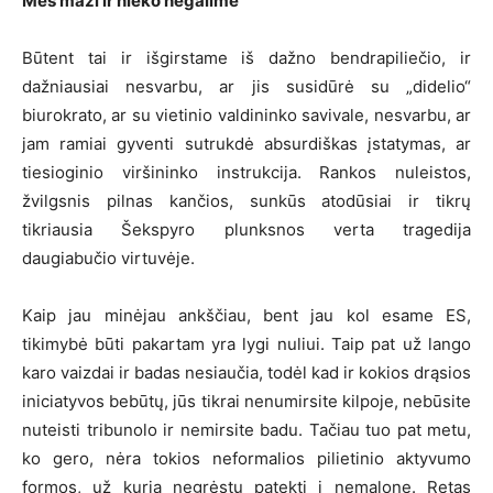
Mes maži ir nieko negalime
Būtent tai ir išgirstame iš dažno bendrapiliečio, ir
dažniausiai nesvarbu, ar jis susidūrė su „didelio“
biurokrato, ar su vietinio valdininko savivale, nesvarbu, ar
jam ramiai gyventi sutrukdė absurdiškas įstatymas, ar
tiesioginio viršininko instrukcija. Rankos nuleistos,
žvilgsnis pilnas kančios, sunkūs atodūsiai ir tikrų
tikriausia Šekspyro plunksnos verta tragedija
daugiabučio virtuvėje.
Kaip jau minėjau ankščiau, bent jau kol esame ES,
tikimybė būti pakartam yra lygi nuliui. Taip pat už lango
karo vaizdai ir badas nesiaučia, todėl kad ir kokios drąsios
iniciatyvos bebūtų, jūs tikrai nenumirsite kilpoje, nebūsite
nuteisti tribunolo ir nemirsite badu. Tačiau tuo pat metu,
ko gero, nėra tokios neformalios pilietinio aktyvumo
formos, už kurią negrėstų patekti į nemalonę. Retas