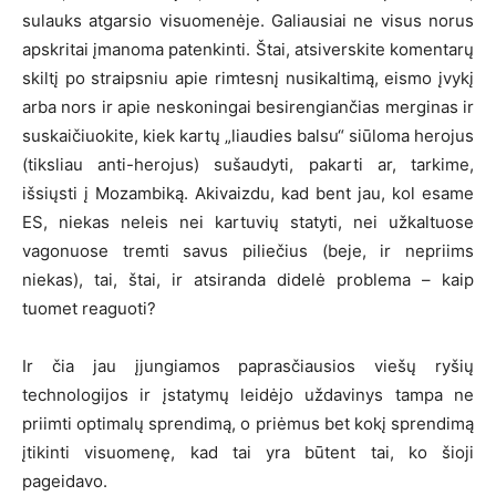
sulauks atgarsio visuomenėje. Galiausiai ne visus norus
apskritai įmanoma patenkinti. Štai, atsiverskite komentarų
skiltį po straipsniu apie rimtesnį nusikaltimą, eismo įvykį
arba nors ir apie neskoningai besirengiančias merginas ir
suskaičiuokite, kiek kartų „liaudies balsu“ siūloma herojus
(tiksliau anti-herojus) sušaudyti, pakarti ar, tarkime,
išsiųsti į Mozambiką. Akivaizdu, kad bent jau, kol esame
ES, niekas neleis nei kartuvių statyti, nei užkaltuose
vagonuose tremti savus piliečius (beje, ir nepriims
niekas), tai, štai, ir atsiranda didelė problema – kaip
tuomet reaguoti?
Ir čia jau įjungiamos paprasčiausios viešų ryšių
technologijos ir įstatymų leidėjo uždavinys tampa ne
priimti optimalų sprendimą, o priėmus bet kokį sprendimą
įtikinti visuomenę, kad tai yra būtent tai, ko šioji
pageidavo.