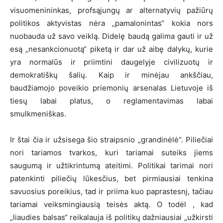
visuomenininkas, profsąjungų ar alternatyvių pažiūrų
politikos aktyvistas nėra „pamalonintas“ kokia nors
nuobauda už savo veiklą. Didelę baudą galima gauti ir už
esą „nesankcionuotą“ piketą ir dar už aibę dalykų, kurie
yra normalūs ir priimtini daugelyje civilizuotų ir
demokratiškų šalių. Kaip ir minėjau ankščiau,
baudžiamojo poveikio priemonių arsenalas Lietuvoje iš
tiesų labai platus, o reglamentavimas labai
smulkmeniškas.
Ir štai čia ir užsisega šio straipsnio „grandinėlė“. Piliečiai
nori tariamos tvarkos, kuri tariamai suteiks jiems
saugumą ir užtikrintumą ateitimi. Politikai tarimai nori
patenkinti piliečių lūkesčius, bet pirmiausiai tenkina
savuosius poreikius, tad ir priima kuo paprastesnį, tačiau
tariamai veiksmingiausią teisės aktą. O todėl , kad
„liaudies balsas“ reikalauja iš politikų dažniausiai „užkirsti