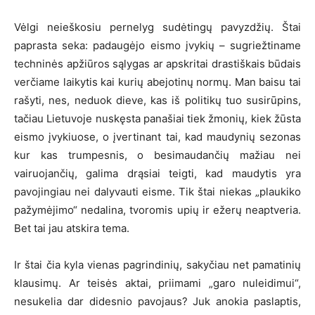
Vėlgi neieškosiu pernelyg sudėtingų pavyzdžių. Štai
paprasta seka: padaugėjo eismo įvykių – sugriežtiname
techninės apžiūros sąlygas ar apskritai drastiškais būdais
verčiame laikytis kai kurių abejotinų normų. Man baisu tai
rašyti, nes, neduok dieve, kas iš politikų tuo susirūpins,
tačiau Lietuvoje nuskęsta panašiai tiek žmonių, kiek žūsta
eismo įvykiuose, o įvertinant tai, kad maudynių sezonas
kur kas trumpesnis, o besimaudančių mažiau nei
vairuojančių, galima drąsiai teigti, kad maudytis yra
pavojingiau nei dalyvauti eisme. Tik štai niekas „plaukiko
pažymėjimo“ nedalina, tvoromis upių ir ežerų neaptveria.
Bet tai jau atskira tema.
Ir štai čia kyla vienas pagrindinių, sakyčiau net pamatinių
klausimų. Ar teisės aktai, priimami „garo nuleidimui“,
nesukelia dar didesnio pavojaus? Juk anokia paslaptis,