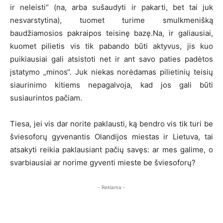
ir neleisti“ (na, arba sušaudyti ir pakarti, bet tai juk
nesvarstytina), tuomet turime smulkmenišką
baudžiamosios pakraipos teisinę bazę.Na, ir galiausiai,
kuomet pilietis vis tik pabando būti aktyvus, jis kuo
puikiausiai gali atsistoti net ir ant savo paties padėtos
įstatymo „minos“. Juk niekas norėdamas pilietinių teisių
siaurinimo kitiems nepagalvoja, kad jos gali būti
susiaurintos pačiam.
Tiesa, jei vis dar norite paklausti, ką bendro vis tik turi be
šviesoforų gyvenantis Olandijos miestas ir Lietuva, tai
atsakyti reikia paklausiant pačių savęs: ar mes galime, o
svarbiausiai ar norime gyventi mieste be šviesoforų?
- Reklama -