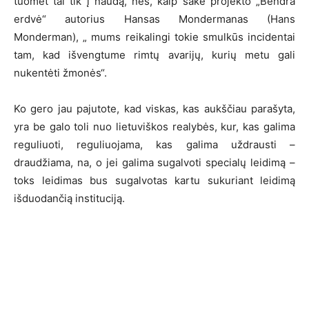
tuomet tai tik į naudą, nes, kaip sakė projekto „Bendra
erdvė“ autorius Hansas Mondermanas (Hans
Monderman), „ mums reikalingi tokie smulkūs incidentai
tam, kad išvengtume rimtų avarijų, kurių metu gali
nukentėti žmonės“.
Ko gero jau pajutote, kad viskas, kas aukščiau parašyta,
yra be galo toli nuo lietuviškos realybės, kur, kas galima
reguliuoti, reguliuojama, kas galima uždrausti –
draudžiama, na, o jei galima sugalvoti specialų leidimą –
toks leidimas bus sugalvotas kartu sukuriant leidimą
išduodančią instituciją.