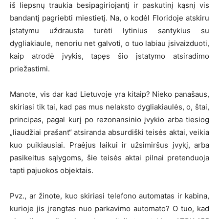
iš liepsnų traukia besipagiriojantį ir paskutinį kąsnį vis
bandantį pagriebti miestietį. Na, o kodėl Floridoje atskiru
įstatymu uždrausta turėti lytinius santykius su
dygliakiaule, nenoriu net galvoti, o tuo labiau įsivaizduoti,
kaip atrodė įvykis, tapęs šio įstatymo atsiradimo
priežastimi.
Manote, vis dar kad Lietuvoje yra kitaip? Nieko panašaus,
skiriasi tik tai, kad pas mus nelaksto dygliakiaulės, o, štai,
principas, pagal kurį po rezonansinio įvykio arba tiesiog
„liaudžiai prašant“ atsiranda absurdiški teisės aktai, veikia
kuo puikiausiai. Praėjus laikui ir užsimiršus įvykį, arba
pasikeitus sąlygoms, šie teisės aktai pilnai pretenduoja
tapti pajuokos objektais.
Pvz., ar žinote, kuo skiriasi telefono automatas ir kabina,
kurioje jis įrengtas nuo parkavimo automato? O tuo, kad