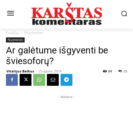
Pradžia
Nuomonės
Nuomonės
Ar galėtume išgyventi be
šviesoforų?
Vitalijus Balkus
-
25 spalio, 2014
84
55
- Reklama -