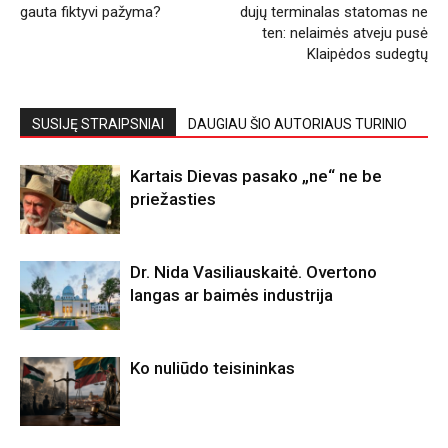
gauta fiktyvi pažyma?
dujų terminalas statomas ne
ten: nelaimės atveju pusė
Klaipėdos sudegtų
SUSIJĘ STRAIPSNIAI
DAUGIAU ŠIO AUTORIAUS TURINIO
Kartais Dievas pasako „ne“ ne be
priežasties
Dr. Nida Vasiliauskaitė. Overtono
langas ar baimės industrija
Ko nuliūdo teisininkas