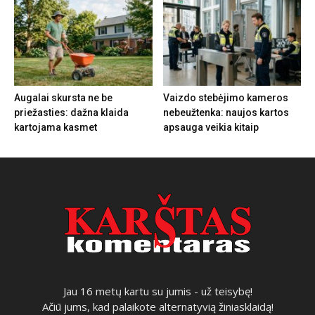
Augalai skursta ne be
Vaizdo stebėjimo kameros
priežasties: dažna klaida
nebeužtenka: naujos kartos
kartojama kasmet
apsauga veikia kitaip
Jau 16 metų kartu su jumis - už teisybę!
Ačiū jums, kad palaikote alternatyvią žiniasklaidą!