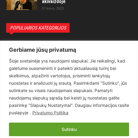
akivaizdoje
21 kovo, 2023
POPULIARIOS KATEGORIJOS
Politika
3281
Gerbiame jūsų privatumą
Nuomonės
2174
Šioje svetainėje yra naudojami slapukai. Jie reikalingi, kad
Teisėsauga
1497
galėtume suasmeninti ir pateikti aktualiausią turinį bei
Aktualu
1373
skelbimus, atpažinti vartotojus, prisiminti lankytojų
Lietuva
619
nuostatas ir analizuoti jų srautą. Pasirinkdami "Sutinku", jūs
sutinkate su visais naudojamais slapukais. Pamatyti
Pasaulis
560
naudojamų slapukų sąrašą bei keisti jų nuostatas galite
Статьи на русском
282
pasirinkę "Slapukų Nustatymai". Daugiau informacijos rasite
Articles in english
160
puslapyje .
Privatumo Politika
Muzika
116
Sutinku