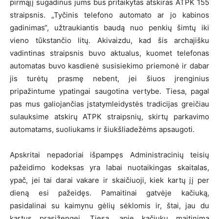
pirmąjį sugadinus jums bus pritaikytas atskiras ATPK 155
straipsnis. „Tyčinis telefono automato ar jo kabinos
gadinimas“, užtraukiantis baudą nuo penkių šimtų iki
vieno tūkstančio litų. Akivaizdu, kad šis archajišku
vadintinas straipsnis buvo aktualus, kuomet telefonas
automatas buvo kasdienė susisiekimo priemonė ir dabar
jis turėtų prasmę nebent, jei šiuos įrenginius
pripažintume ypatingai saugotina vertybe. Tiesa, pagal
pas mus galiojančias įstatymleidystės tradicijas greičiau
sulauksime atskirų ATPK straipsnių, skirtų parkavimo
automatams, suoliukams ir šiukšliadežėms apsaugoti.
Apskritai nepadoriai išpampęs Administracinių teisių
pažeidimo kodeksas yra labai nuotaikingas skaitalas,
ypač, jei tai darai vakare ir skaičiuoji, kiek kartų jį per
dieną esi pažeidęs. Pamaitinai gatvėje kačiuką,
pasidalinai su kaimynu gėlių sėklomis ir, štai, jau du
kartus prasižengei. Tiesa, apie kačiukų maitinimą