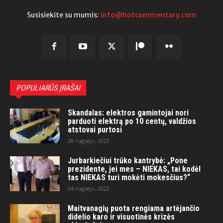
Susisiekite su mumis:
info@hotcommentary.com
POPULIARŪS ĮRAŠAI
Skandalas: elektros gamintojai nori
parduoti elektrą po 10 centų, valdžios
atstovai purtosi
28 rugsėjo, 2022
Jurbarkiečiui trūko kantrybė: „Pone
prezidente, jei mes – NIEKAS, tai kodėl
tas NIEKAS turi mokėti mokesčius?“
24 rugsėjo, 2022
Maitvanagių puota rengiama artėjančio
didelio karo ir visuotinės krizės