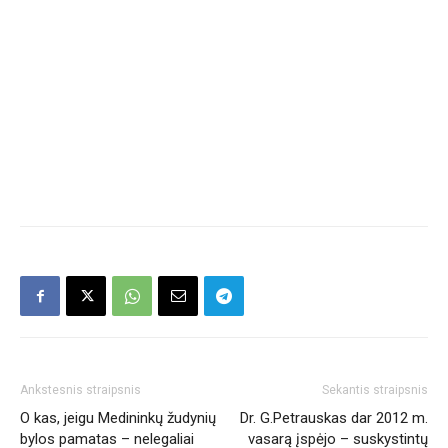
Ankstesnis straipsnis
Sekantis straipsnis
O kas, jeigu Medininkų žudynių
Dr. G.Petrauskas dar 2012 m.
bylos pamatas – nelegaliai
vasarą įspėjo – suskystintų