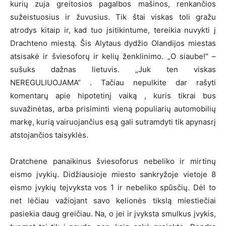
kurių zuja greitosios pagalbos mašinos, renkančios
sužeistuosius ir žuvusius. Tik štai viskas toli gražu
atrodys kitaip ir, kad tuo įsitikintume, tereikia nuvykti į
Drachteno miestą. Šis Alytaus dydžio Olandijos miestas
atsisakė ir šviesoforų ir kelių ženklinimo. „O siaube!“ –
sušuks dažnas lietuvis. „Juk ten viskas
NEREGULIUOJAMA“ . Tačiau nepulkite dar rašyti
komentarų apie hipotetinį vaiką , kuris tikrai bus
suvažinėtas, arba prisiminti vieną populiarių automobilių
markę, kurią vairuojančius esą gali sutramdyti tik apynasrį
atstojančios taisyklės.
Dratchene panaikinus šviesoforus nebeliko ir mirtinų
eismo įvykių. Didžiausioje miesto sankryžoje vietoje 8
eismo įvykių teįvyksta vos 1 ir nebeliko spūsčių. Dėl to
net lėčiau važiojant savo kelionės tikslą miestiečiai
pasiekia daug greičiau. Na, o jei ir įvyksta smulkus įvykis,