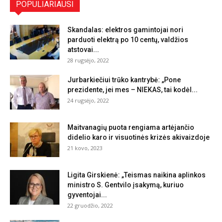
POPULIARIAUSI
Skandalas: elektros gamintojai nori
parduoti elektrą po 10 centų, valdžios
atstovai...
28 rugsėjo, 2022
Jurbarkiečiui trūko kantrybė: „Pone
prezidente, jei mes – NIEKAS, tai kodėl...
24 rugsėjo, 2022
Maitvanagių puota rengiama artėjančio
didelio karo ir visuotinės krizės akivaizdoje
21 kovo, 2023
Ligita Girskienė: „Teismas naikina aplinkos
ministro S. Gentvilo įsakymą, kuriuo
gyventojai...
22 gruodžio, 2022