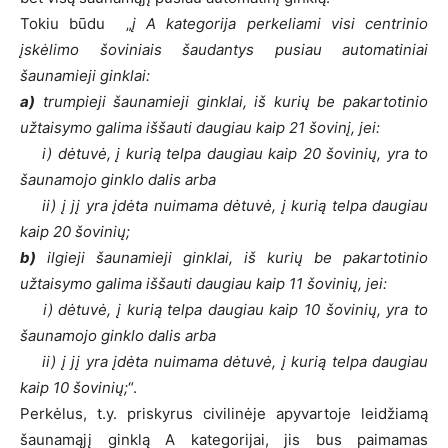
Tokiu būdu „
į A kategorija perkeliami visi centrinio
įskėlimo šoviniais šaudantys pusiau automatiniai
šaunamieji ginklai:
a)
trumpieji šaunamieji ginklai, iš kurių be pakartotinio
užtaisymo galima iššauti daugiau kaip 21 šovinį, jei:
i) dėtuvė, į kurią telpa daugiau kaip 20 šovinių, yra to
šaunamojo ginklo dalis arba
ii) į jį yra įdėta nuimama dėtuvė, į kurią telpa daugiau
kaip 20 šovinių;
b)
ilgieji šaunamieji ginklai, iš kurių be pakartotinio
užtaisymo galima iššauti daugiau kaip 11 šovinių, jei:
i) dėtuvė, į kurią telpa daugiau kaip 10 šovinių, yra to
šaunamojo ginklo dalis arba
ii) į jį yra įdėta nuimama dėtuvė, į kurią telpa daugiau
kaip 10 šovinių;
“.
Perkėlus, t.y. priskyrus civilinėje apyvartoje leidžiamą
šaunamąjį ginklą A kategorijai, jis bus paimamas