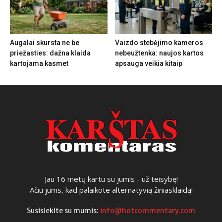
Augalai skursta ne be
Vaizdo stebėjimo kameros
priežasties: dažna klaida
nebeužtenka: naujos kartos
kartojama kasmet
apsauga veikia kitaip
Jau 16 metų kartu su jumis - už teisybę!
Ačiū jums, kad palaikote alternatyvią žiniasklaidą!
Susisiekite su mumis:
info@hotcommentary.com