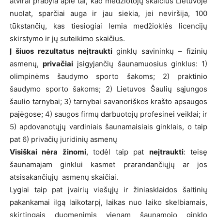
atvirai prabyla apie tai, kad medžiotojų skaičius Lietuvoje
nuolat, sparčiai auga ir jau siekia, jei neviršija, 100
tūkstančių, kas tiesiogiai lemia medžioklės licencijų
skirstymo ir jų suteikimo skaičius.
Į šiuos rezultatus neįtraukti
ginklų savininkų – fizinių
asmenų,
privačiai
įsigyjančių šaunamuosius ginklus: 1)
olimpinėms šaudymo sporto šakoms; 2) praktinio
šaudymo sporto šakoms; 2) Lietuvos Šaulių sąjungos
šaulio tarnybai; 3) tarnybai savanoriškos krašto apsaugos
pajėgose; 4) saugos firmų darbuotojų profesinei veiklai; ir
5) apdovanotųjų vardiniais šaunamaisiais ginklais, o taip
pat 6) privačių juridinių asmenų
Visiškai nėra žinomi
, todėl taip pat
neįtraukti
: teisę
šaunamajam ginklui kasmet prarandančiųjų ar jos
atsisakančiųjų asmenų skaičiai.
Lygiai taip pat įvairių viešųjų ir žiniasklaidos šaltinių
pakankamai ilgą laikotarpį, laikas nuo laiko skelbiamais,
skirtingais duomenimis vienam šaunamojo ginklo