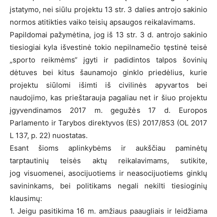
įstatymo, nei siūlu projektu 13 str. 3 dalies antrojo sakinio
normos atitikties vaiko teisių apsaugos reikalavimams.
Papildomai pažymėtina, jog iš 13 str. 3 d. antrojo sakinio
tiesiogiai kyla išvestinė tokio nepilnamečio tęstinė teisė
„sporto reikmėms“ įgyti ir padidintos talpos šovinių
dėtuves bei kitus šaunamojo ginklo priedėlius, kurie
projektu siūlomi išimti iš civilinės apyvartos bei
naudojimo, kas prieštarauja pagaliau net ir šiuo projektu
įgyvendinamos 2017 m. gegužės 17 d. Europos
Parlamento ir Tarybos direktyvos (ES) 2017/853 (OL 2017
L 137, p. 22) nuostatas.
Esant šioms aplinkybėms ir aukščiau paminėtų
tarptautinių teisės aktų reikalavimams, sutikite,
jog visuomenei, asocijuotiems ir neasocijuotiems ginklų
savininkams, bei politikams negali nekilti tiesioginių
klausimų:
1. Jeigu pasitikima 16 m. amžiaus paaugliais ir leidžiama