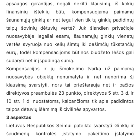
apsaugos garantijas, negali nekilti klausimų, iš kokių
finansinių išteklių būtų kompensuojama paimamų
šaunamųjų ginklų ar net tegul vien tik tų ginklų padidintų
talpų šovinių dėtuvių vertė? Juk šiandien privačioje
nuosavybėje legaliai esamų šaunamųjų ginklų vienetų
vertės svyruoja nuo kelių šimtų iki dešimčių tūkstančių
eurų, todėl kompensacijoms būtinos biudžeto lėšos gali
sudaryti net ir įspūdingą sumą.
Kompensacijos ir jų išmokėjimo tvarka už paimamą
nuosavybės objektą nenumatyta ir net nenorima šį
klausimą svarstyti, nors tai prieštarauja net ir pačios
direktyvos preambulės 23 punkto, direktyvos 5 str. 3 d. ir
10 str. 1 d. nuostatoms, kalbančioms tik apie padidintos
talpos dėtuvių išėmimą iš civilinės apyvartos.
3 aspektas
Lietuvos Respublikos Seimui pateikto svarstyti Ginklų ir
šaudmenų kontrolės įstatymo pakeitimo įstatymo