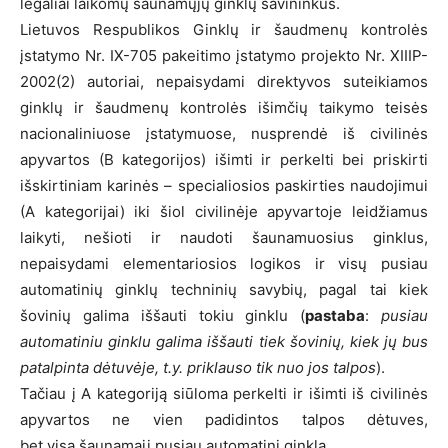
legaliai laikomų šaunamųjų ginklų savininkus.
Lietuvos Respublikos Ginklų ir šaudmenų kontrolės
įstatymo Nr. IX-705 pakeitimo įstatymo projekto Nr. XIIIP-
2002(2) autoriai, nepaisydami direktyvos suteikiamos
ginklų ir šaudmenų kontrolės išimčių taikymo teisės
nacionaliniuose įstatymuose, nusprendė iš civilinės
apyvartos (B kategorijos) išimti ir perkelti bei priskirti
išskirtiniam karinės – specialiosios paskirties naudojimui
(A kategorijai) iki šiol civilinėje apyvartoje leidžiamus
laikyti, nešioti ir naudoti šaunamuosius ginklus,
nepaisydami elementariosios logikos ir visų pusiau
automatinių ginklų techninių savybių, pagal tai kiek
šovinių galima iššauti tokiu ginklu (
pastaba
:
pusiau
automatiniu ginklu galima iššauti tiek šovinių, kiek jų bus
patalpinta dėtuvėje, t.y. priklauso tik nuo jos talpos
).
Tačiau į A kategoriją siūloma perkelti ir išimti iš civilinės
apyvartos ne vien padidintos talpos dėtuves,
bet visą šaunamąjį pusiau automatinį ginklą.