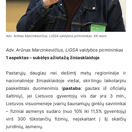
Adv. Arūnas Marcinkevičius, LiGSA valdybos pirmininkas. KK nuotr.
Adv. Arūnas Marcinkevičius, LiGSA valdybos pirmininkas
1 aspektas – sukėlęs ažiotažą žiniasklaidoje
Pastarųjų daugiau nei dešimtį metų regioninėje ir
nacionalinėje žiniasklaidoje viešai, skirtingu laikotarpiu
paskelbtais duomenimis (
pastaba
:
gautais iš oficialių
šaltinių
), jei Lietuvos gyventojų vis dar yra 3 mln.,
Lietuvos visuomenėje įvairių šaunamųjų ginklų savininkai
– fiziniai asmenys sudaro (nuo 10% iki 11,5% gyventojų)
virš 300 tūkstančių fizinių, neįskaitant į šį skaičių
juridinių, asmenų.