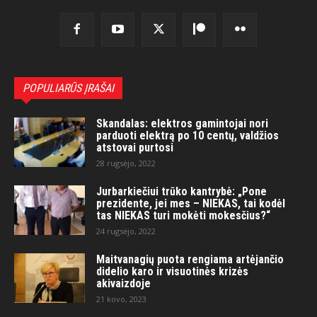
POPULIARŪS ĮRAŠAI
Skandalas: elektros gamintojai nori
parduoti elektrą po 10 centų, valdžios
atstovai purtosi
28 rugsėjo, 2022
Jurbarkiečiui trūko kantrybė: „Pone
prezidente, jei mes – NIEKAS, tai kodėl
tas NIEKAS turi mokėti mokesčius?“
24 rugsėjo, 2022
Maitvanagių puota rengiama artėjančio
didelio karo ir visuotinės krizės
akivaizdoje
21 kovo, 2023