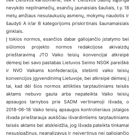
nevykdo nepilnamečių, esančių jaunaisiais šauliais, t.y. 18
metų amžiaus nesulaukusių asmenų, mokymų naudotis ir
šaudyti A ir/ar B kategorijoms priskirtinais šaunamaisiais
ginklais.
Į tokios normos, esančios dabar galiojančio įstatymo bei
siūlomos projekto normos redakcijose akivaizdų
prieštaravimą JTO Vaiko teisių konvencijai atkreipė
dėmesį bei savo pastabas Lietuvos Seimo NSGK pareiškė
ir NVO Vaikams konfederacija, stebinti vaiko teisių
konvencijos įgyvendinimą Lietuvoje, bei atkreipė dėmesį į
tai, kad dėl šios normos atitikties tarptautiniams teisės
aktams nebuvo gauta arba nepateikta Vaiko teisių
apsaugos tarnybos prie SADM vertinamoji išvada, o
2018-06-18 Vaiko teisių apsaugos kontrolieriaus įstaigos
išvada prieštarauja aukščiau išvardintiems tarptautiniams
teisės aktams bei atskleidžia, jog išvada pateikta tinkamai
nesusipažinus, neanalizavus ir neįvertinus nei galiojančio