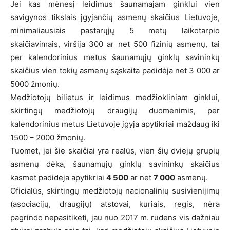
Jei kas mėnesį leidimus šaunamajam ginklui vien
savigynos tikslais įgyjančių asmenų skaičius Lietuvoje,
minimaliausiais pastarųjų 5 metų laikotarpio
skaičiavimais, viršija 300 ar net 500 fizinių asmenų, tai
per kalendorinius metus šaunamųjų ginklų savininkų
skaičius vien tokių asmenų sąskaita padidėja net 3 000 ar
5000 žmonių.
Medžiotojų bilietus ir leidimus medžiokliniam ginklui,
skirtingų medžiotojų draugijų duomenimis, per
kalendorinius metus Lietuvoje įgyja apytikriai maždaug iki
1500 – 2000 žmonių.
Tuomet, jei šie skaičiai yra realūs, vien šių dviejų grupių
asmenų dėka, šaunamųjų ginklų savininkų skaičius
kasmet padidėja apytikriai
4 500
ar net
7 000
asmenų.
Oficialūs, skirtingų medžiotojų nacionalinių susivienijimų
(asociacijų, draugijų) atstovai, kuriais, regis, nėra
pagrindo nepasitikėti, jau nuo 2017 m. rudens vis dažniau