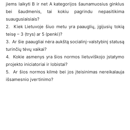
jiems laikyti B ir net A kategorijos šaunamuosius ginklus
bei šaudmenis, tai kokiu pagrindu nepasitikima
suaugusiaisiais?
2. Kiek Lietuvoje šiuo metu yra paauglių, įgijusių tokią
teisę – 3 (trys) ar 5 (penki)?
3. Ar šie paaugliai nėra aukštą socialinį-valstybinį statusą
turinčių tėvų vaikai?
4. Kokie asmenys yra šios normos lietuviškojo įstatymo
projekto iniciatoriai ir lobistai?
5. Ar šios normos kilmė bei jos įteisinimas nereikalauja
išsamesnio įvertinimo?