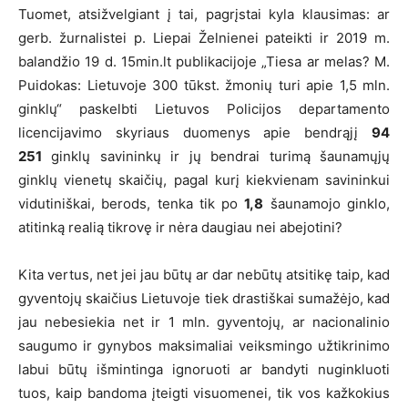
Tuomet, atsižvelgiant į tai, pagrįstai kyla klausimas: ar
gerb. žurnalistei p. Liepai Želnienei pateikti ir 2019 m.
balandžio 19 d. 15min.lt publikacijoje „Tiesa ar melas? M.
Puidokas: Lietuvoje 300 tūkst. žmonių turi apie 1,5 mln.
ginklų“ paskelbti Lietuvos Policijos departamento
licencijavimo skyriaus duomenys apie bendrąjį
94
251
ginklų savininkų ir jų bendrai turimą šaunamųjų
ginklų vienetų skaičių, pagal kurį kiekvienam savininkui
vidutiniškai, berods, tenka tik po
1,8
šaunamojo ginklo,
atitinką realią tikrovę ir nėra daugiau nei abejotini?
Kita vertus, net jei jau būtų ar dar nebūtų atsitikę taip, kad
gyventojų skaičius Lietuvoje tiek drastiškai sumažėjo, kad
jau nebesiekia net ir 1 mln. gyventojų, ar nacionalinio
saugumo ir gynybos maksimaliai veiksmingo užtikrinimo
labui būtų išmintinga ignoruoti ar bandyti nuginkluoti
tuos, kaip bandoma įteigti visuomenei, tik vos kažkokius