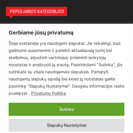
POPULIARIOS KATEGORIJOS
Politika
3281
Gerbiame jūsų privatumą
Nuomonės
2174
Šioje svetainėje yra naudojami slapukai. Jie reikalingi, kad
Teisėsauga
1497
galėtume suasmeninti ir pateikti aktualiausią turinį bei
Aktualu
1373
skelbimus, atpažinti vartotojus, prisiminti lankytojų
Lietuva
619
nuostatas ir analizuoti jų srautą. Pasirinkdami "Sutinku", jūs
sutinkate su visais naudojamais slapukais. Pamatyti
Pasaulis
560
naudojamų slapukų sąrašą bei keisti jų nuostatas galite
Статьи на русском
282
pasirinkę "Slapukų Nustatymai". Daugiau informacijos rasite
Articles in english
160
puslapyje .
Privatumo Politika
Muzika
116
Sutinku
Copyright © 2026 UAB „Goruva“. Visos teisės saugomos.
Slapukų Nustatymai