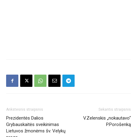
Ankstesnis straipsnis
Sekantis straipsnis
Prezidentės Dalios
V.Zelenskis „nokautavo“
Grybauskaitės sveikinimas
P.Porošenką
Lietuvos žmonėms šv. Velykų