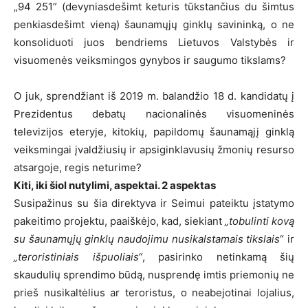
„94 251” (devyniasdešimt keturis tūkstančius du šimtus
penkiasdešimt vieną) šaunamųjų ginklų savininką, o ne
konsoliduoti juos bendriems Lietuvos Valstybės ir
visuomenės veiksmingos gynybos ir saugumo tikslams?
O juk, sprendžiant iš 2019 m. balandžio 18 d. kandidatų į
Prezidentus debatų nacionalinės visuomeninės
televizijos eteryje, kitokių, papildomų šaunamąjį ginklą
veiksmingai įvaldžiusių ir apsiginklavusių žmonių resurso
atsargoje, regis neturime?
Kiti, iki šiol nutylimi, aspektai. 2 aspektas
Susipažinus su šia direktyva ir Seimui pateiktu įstatymo
pakeitimo projektu, paaiškėjo, kad, siekiant
„tobulinti kovą
su šaunamųjų ginklų naudojimu nusikalstamais tikslais
“ ir
„teroristiniais išpuoliais“
, pasirinko netinkamą šių
skaudulių sprendimo būdą, nusprendę imtis priemonių ne
prieš nusikaltėlius ar teroristus, o neabejotinai lojalius,