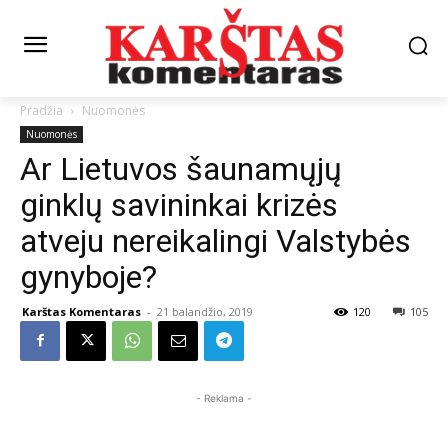
Pradžia
Nuomonės
Nuomonės
Ar Lietuvos šaunamųjų
ginklų savininkai krizės
atveju nereikalingi Valstybės
gynyboje?
Karštas Komentaras
-
21 balandžio, 2019
120
105
- Reklama -