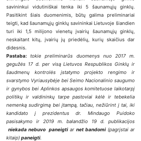
savininkui vidutiniškai tenka iki 5 šaunamųjų ginklų.
Pasitikint šiais duomenimis, būtų galima preliminariai
teigti, kad šaunamųjų ginklų savininkai Lietuvoje šiandien
turi iki 1,5 milijono vienetų įvairių šaunamųjų ginklų,
neskaitant kitų, įvairių jų priedėlių, kurių skaičius dar
didesnis.
Pastaba:
tokie preliminarūs duomenys nuo 2017 m.
gegužės 17 d. per visą Lietuvos Respublikos Ginklų ir
šaudmenų kontrolės įstatymo projekto rengimo ir
svarstymo Vyriausybėje bei Seimo Nacionalinio saugumo
ir gynybos bei Aplinkos apsaugos komitetuose laikotarpį
politikų ir valdininkų tarpe pastoviai kėlė ir tebekelia
nemenką sudirgimą bei įtampą, tačiau, nežiūrint į tai, iki
kandidato į prezidentus dr. Mindaugo Puidoko
pasisakymo ir 2019 m. balandžio 19 d. publikacijos
niekada nebuvo paneigti
ar
net bandomi
(pagrįstai ar
kitaip)
paneigti
.