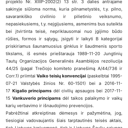
projekto Nr. XIIIP-2002(2) 13 str. 3 dalies antrajame
sakinyje siūloma norma, kuria pilnametystės, t.y. pilno,
savarankiško civilinio ir pilietinio veiksnumo,
nepasiekusiems, t.y. neįgijusiems, asmenims bus suteikta
bei įtvirtinta teisė, nepriklausomai nuo įgijimo būdo
rūšies, formos ir sąlygų, įsigyti ir laikyti B kategorijai
priskiriamus šaunamuosius ginklus ir šaudmenis sporto
tikslams, iš esmės prieštarauja 1989-11-20 Jungtinių
Tautų Organizacijos Generalinės Asamblėjos rezoliucija
44/25 (pagal Trečiojo komiteto pranešimą A/44/736 ir
Corr.1) priimtai
Vaiko teisių konvencijai
(paskelbtai 1995-
07-21 Valstybės žinios Nr. 60-1501) bei a 2016-11-
17
Kigalio principams
dėl civilių apsaugos bei 2017-11-
15
Vankuverio principams
dėl taikos palaikymo ir vaikų
karių verbavimo ir išnaudojimo prevencijos.
Pabrėžtinai atkreiptinas dėmesys ir pažymėtina, jog,
tiesiogiai vadovaujantis šiais tarptautinės teisės aktais,
tiek Lietuvos kariuomenė, tiek ir Lietuvos Šaulių sąjunga