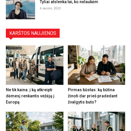
Tyliai atslenka tai, ko nelaukėm
6 sausio, 2023
KARŠTOS NAUJIENOS
Ne tik kaina: į ką atkreipti
Pirmas būstas: ką būtina
dėmesį renkantis vežėją į
žinoti dar prieš pradedant
Europą
žvalgytis buto?