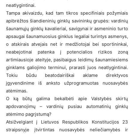
neatlygintinai.
Tampa akivaizdu, kad tam tikros specifiniais požymiais
apibrėžtos šiandieninių ginklų savininkų grupės: vardinių
šaunamųjų ginklų kavalieriai, savigynai ir asmeninio turto
apsaugai šaunamuosius ginklus legaliai turintys asmenys,
o atskirais atvejais net ir medžiotojai bei sportininkai,
neabejotinai patenka į potencialios rizikos zoną
artimiausioje ateityje, pasibaigus leidimų šaunamiesiems
ginklams galiojimo terminui, prarasti juos neatlygintinai.
Tokiu būdu beatodairiškai aklame direktyvos
įgyvendinime iš anksto užprogramuotas nuosavybės
atėmimas.
O ką būtų galima bekalbėti apie Valstybės skirtų
apdovanojimų – vardinių pusiau automatinių ginklų
atėmimo pagrįstumą?
Atsižvelgiant į Lietuvos Respublikos Konstitucijos 23
straipsnyje įtvirtintas nuosavybės neliečiamybės ir