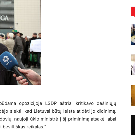
būdama opozicijoje LSDP aštriai kritikavo dešiniųjų
ėjo siekti, kad Lietuvai būtų leista atidėti jo didinimą.
adovių, naujoji ūkio ministrė į šį priminimą atsakė labai
i beviltiškas reikalas.“