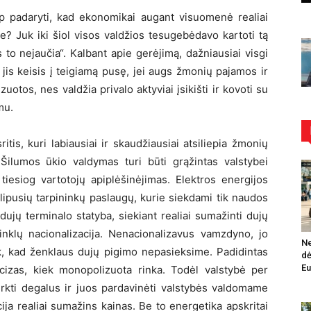
ip padaryti, kad ekonomikai augant visuomenė realiai
e? Juk iki šiol visos valdžios tesugebėdavo kartoti tą
to nejaučia“. Kalbant apie gerėjimą, dažniausiai visgi
jis keisis į teigiamą pusę, jei augs žmonių pajamos ir
otos, nes valdžia privalo aktyviai įsikišti ir kovoti su
mu.
ritis, kuri labiausiai ir skaudžiausiai atsiliepia žmonių
i. Šilumos ūkio valdymas turi būti grąžintas valstybei
iesiog vartotojų apiplėšinėjimas. Elektros energijos
 aplipusių tarpininkų paslaugų, kurie siekdami tik naudos
dujų terminalo statyba, siekiant realiai sumažinti dujų
tinklų nacionalizacija. Nenacionalizavus vamzdyno, jo
Ne
k, kad ženklaus dujų pigimo nepasieksime. Padidintas
dė
Eu
kcizas, kiek monopolizuota rinka. Todėl valstybė per
irkti degalus ir juos pardavinėti valstybės valdomame
ija realiai sumažins kainas. Be to energetika apskritai