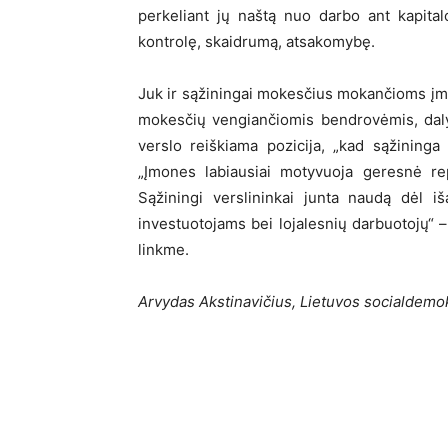
perkeliant jų naštą nuo darbo ant kapitalo
kontrolę, skaidrumą, atsakomybę.
Juk ir sąžiningai mokesčius mokančioms įmo
mokesčių vengiančiomis bendrovėmis, daly
verslo reiškiama pozicija, „kad sąžininga 
„Įmones labiausiai motyvuoja geresnė rep
Sąžiningi verslininkai junta naudą dėl 
investuotojams bei lojalesnių darbuotojų“ – 
linkme.
Arvydas Akstinavičius, Lietuvos socialdemo