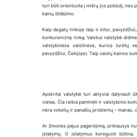
turi būti orientuota į mišrų jos pobūdį, nes
kainų didėjimo.
Kaip degalų rinkoje taip ir kitur, pavyzdžiui
konkurencinę rinką. Vaistus valstybė didmeni
valstybinėse vaistinėse, kurios turėtų v
pavyzdžiui, Čekijoje). Taip vaistų kainos s
Apskritai valstybė turi aktyviai dalyvauti 
vietas. Čia reikia paminėti ir valstybinio ko
nėra vokelių ir panašių problemų – manau, d
Ar žmonės pajus pagerėjimą, priklausys nuo 
įstatymų. O įstatymus koreguoti būtina,