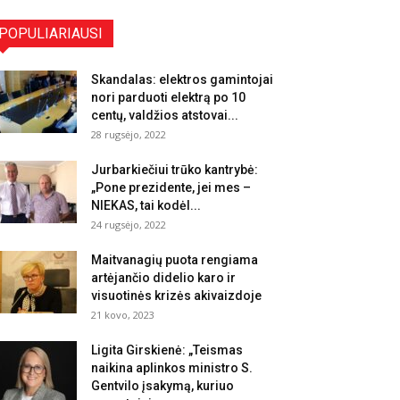
POPULIARIAUSI
Skandalas: elektros gamintojai
nori parduoti elektrą po 10
centų, valdžios atstovai...
28 rugsėjo, 2022
Jurbarkiečiui trūko kantrybė:
„Pone prezidente, jei mes –
NIEKAS, tai kodėl...
24 rugsėjo, 2022
Maitvanagių puota rengiama
artėjančio didelio karo ir
visuotinės krizės akivaizdoje
21 kovo, 2023
Ligita Girskienė: „Teismas
naikina aplinkos ministro S.
Gentvilo įsakymą, kuriuo