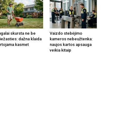
galai skursta ne be
Vaizdo stebėjimo
iežasties: dažna klaida
kameros nebeužtenka:
rtojama kasmet
naujos kartos apsauga
veikia kitaip