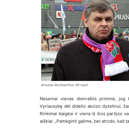
Arvydas Akstinavičius. KK nuotr.
Neseniai vienas dienraštis priminė, jog 
Vyriausybę dėl didelio akcizo dyzelinui, žad
Rinkimai baigėsi ir viena iš šios partijos v
aiškiai: „Pamėginti galime, bet atrodo, kad ta