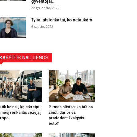
gyventojai...
22 gruodžio, 2022
Tyliai atslenka tai, ko nelaukėm
6 sausio, 2023
KARŠTOS NAUJIENOS
 tik kaina: į ką atkreipti
Pirmas būstas: ką būtina
mesį renkantis vežėją į
žinoti dar prieš
ropą
pradedant žvalgytis
buto?