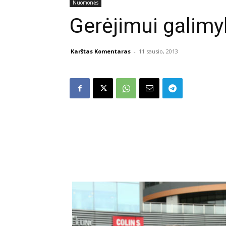
Nuomonės
Gerėjimui galimy
Karštas Komentaras
-
11 sausio, 2013