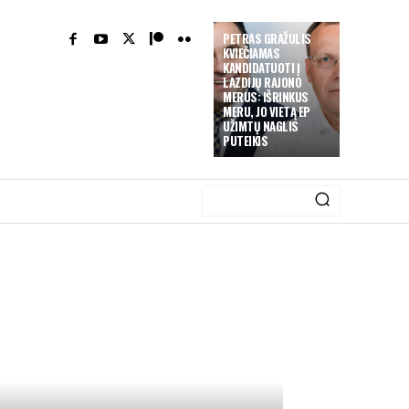
PETRAS GRAŽULIS
KVIEČIAMAS
KANDIDATUOTI Į
LAZDIJŲ RAJONO
MERUS: IŠRINKUS
MERU, JO VIETĄ EP
UŽIMTŲ NAGLIS
PUTEIKIS