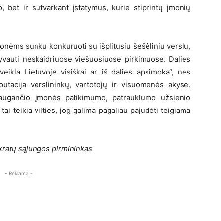
, bet ir sutvarkant įstatymus, kurie stiprintų įmonių
nėms sunku konkuruoti su išplitusiu šešėliniu verslu,
vauti neskaidriuose viešuosiuose pirkimuose. Dalies
veikla Lietuvoje visiškai ar iš dalies apsimoka“, nes
utacija verslininkų, vartotojų ir visuomenės akyse.
išaugančio įmonės patikimumo, patrauklumo užsienio
tai teikia vilties, jog galima pagaliau pajudėti teigiama
kratų sąjungos pirmininkas
- Reklama -