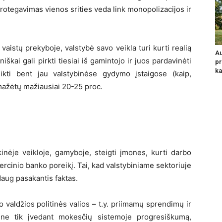
 protegavimas vienos srities veda link monopolizacijos ir
, vaistų prekyboje, valstybė savo veikla turi kurti realią
Au
škai gali pirkti tiesiai iš gamintojo ir juos pardavinėti
pr
ka
eikti bent jau valstybinėse gydymo įstaigose (kaip,
umažėtų mažiausiai 20-25 proc.
ūkinėje veikloje, gamyboje, steigti įmones, kurti darbo
mercinio banko poreikį. Tai, kad valstybiniame sektoriuje
aug pasakantis faktas.
valdžios politinės valios – t.y. priimamų sprendimų ir
 ne tik įvedant mokesčių sistemoje progresiškumą,