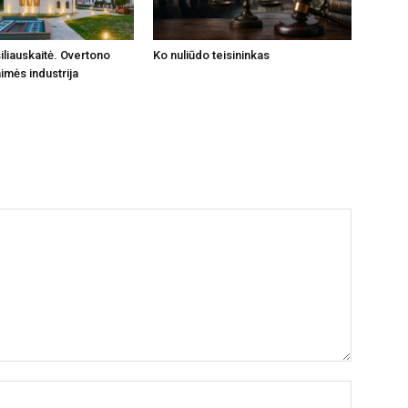
iliauskaitė. Overtono
Ko nuliūdo teisininkas
imės industrija