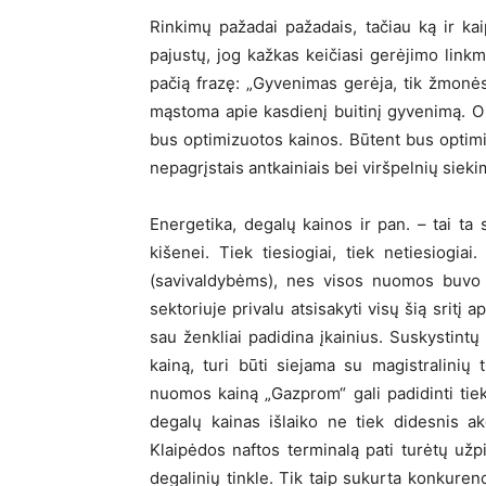
Rinkimų pažadai pažadais, tačiau ką ir ka
pajustų, jog kažkas keičiasi gerėjimo linkm
pačią frazę: „Gyvenimas gerėja, tik žmonės 
mąstoma apie kasdienį buitinį gyvenimą. O 
bus optimizuotos kainos. Būtent bus optimizu
nepagrįstais antkainiais bei viršpelnių sieki
Energetika, degalų kainos ir pan. – tai ta s
kišenei. Tiek tiesiogiai, tiek netiesiogia
(savivaldybėms), nes visos nuomos buvo t
sektoriuje privalu atsisakyti visų šią sritį
sau ženkliai padidina įkainius. Suskystintų 
kainą, turi būti siejama su magistralinių 
nuomos kainą „Gazprom“ gali padidinti tie
degalų kainas išlaiko ne tiek didesnis a
Klaipėdos naftos terminalą pati turėtų užp
degalinių tinkle. Tik taip sukurta konkurenc