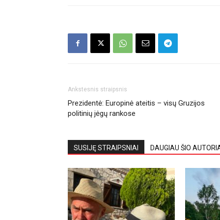
Ankstesnis straipsnis
Prezidentė: Europinė ateitis – visų Gruzijos
politinių jėgų rankose
SUSIJĘ STRAIPSNIAI
DAUGIAU ŠIO AUTORI