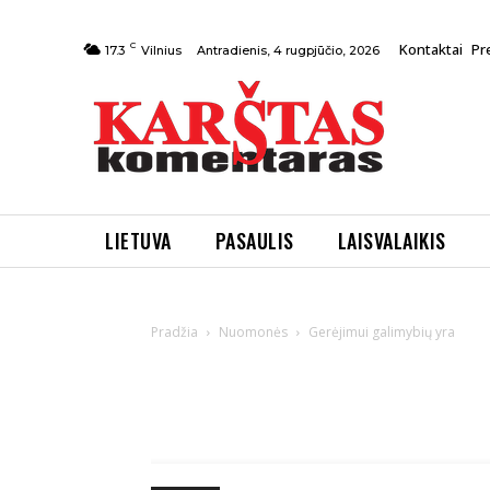
C
Kontaktai
Pr
Antradienis, 4 rugpjūčio, 2026
17.3
Vilnius
LIETUVA
PASAULIS
LAISVALAIKIS
Pradžia
Nuomonės
Gerėjimui galimybių yra