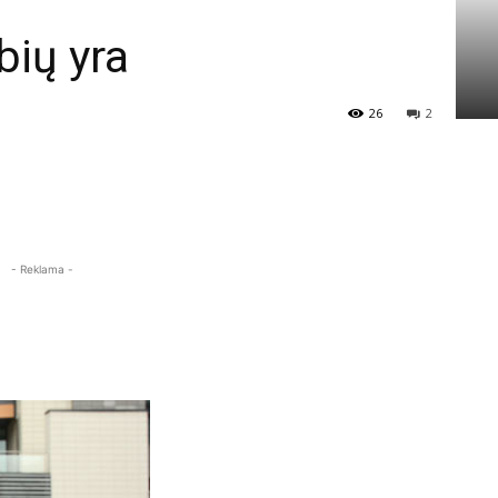
bių yra
26
2
- Reklama -