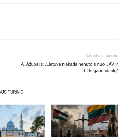
Sekantis straipsnis
A. Ažubalis: „Lietuva niekada nenutols nuo JAV ir
R. Reigano idealų“
AUS TURINIO