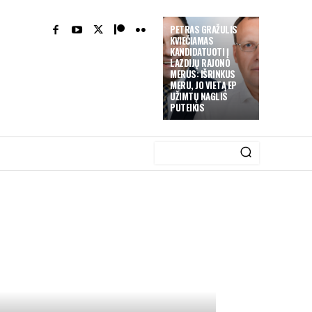
PETRAS GRAŽULIS
KVIEČIAMAS
KANDIDATUOTI Į
LAZDIJŲ RAJONO
MERUS: IŠRINKUS
MERU, JO VIETĄ EP
UŽIMTŲ NAGLIS
PUTEIKIS