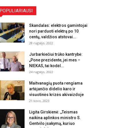
POPULIARIAUSI
Skandalas: elektros gamintojai
nori parduoti elektrą po 10
centų, valdžios atstovai...
28 rugsėjo, 2022
Jurbarkiečiui trūko kantrybė:
„Pone prezidente, jei mes –
NIEKAS, tai kodėl...
24 rugsėjo, 2022
Maitvanagių puota rengiama
artėjančio didelio karo ir
visuotinės krizės akivaizdoje
21 kovo, 2023
Ligita Girskienė: „Teismas
naikina aplinkos ministro S.
Gentvilo įsakymą, kuriuo