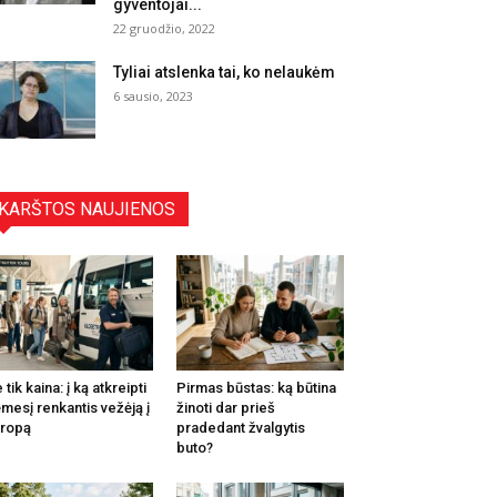
gyventojai...
22 gruodžio, 2022
Tyliai atslenka tai, ko nelaukėm
6 sausio, 2023
KARŠTOS NAUJIENOS
 tik kaina: į ką atkreipti
Pirmas būstas: ką būtina
mesį renkantis vežėją į
žinoti dar prieš
ropą
pradedant žvalgytis
buto?