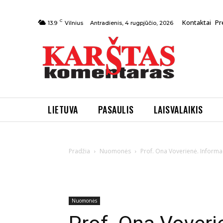
C
Kontaktai
Pr
Antradienis, 4 rugpjūčio, 2026
13.9
Vilnius
LIETUVA
PASAULIS
LAISVALAIKIS
Pradžia
Nuomonės
Prof. Ona Voverienė. Informac
Nuomonės