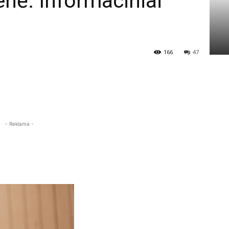
enė. Informaciniai
166
47
- Reklama -