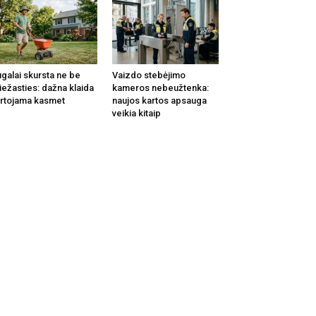
galai skursta ne be
Vaizdo stebėjimo
iežasties: dažna klaida
kameros nebeužtenka:
rtojama kasmet
naujos kartos apsauga
veikia kitaip