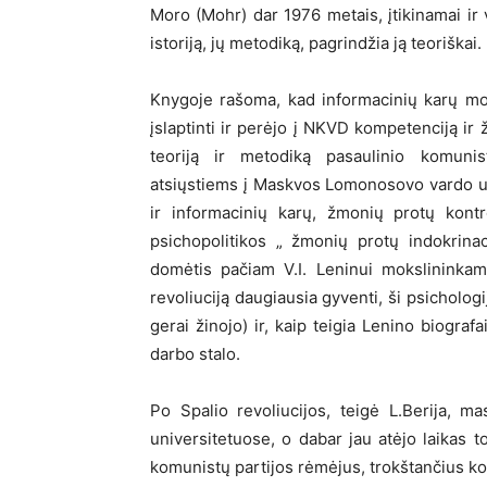
Moro (Mohr) dar 1976 metais, įtikinamai ir
istoriją, jų metodiką, pagrindžia ją teoriškai.
Knygoje rašoma, kad informacinių karų mok
įslaptinti ir perėjo į NKVD kompetenciją ir 
teoriją ir metodiką pasaulinio komunis
atsiųstiems į Maskvos Lomonosovo vardo un
ir informacinių karų, žmonių protų kontr
psichopolitikos „ žmonių protų indokrina
domėtis pačiam V.I. Leninui mokslininkam
revoliuciją daugiausia gyventi, ši psichologi
gerai žinojo) ir, kaip teigia Lenino biograf
darbo stalo.
Po Spalio revoliucijos, teigė L.Berija, m
universitetuose, o dabar jau atėjo laikas t
komunistų partijos rėmėjus, trokštančius 