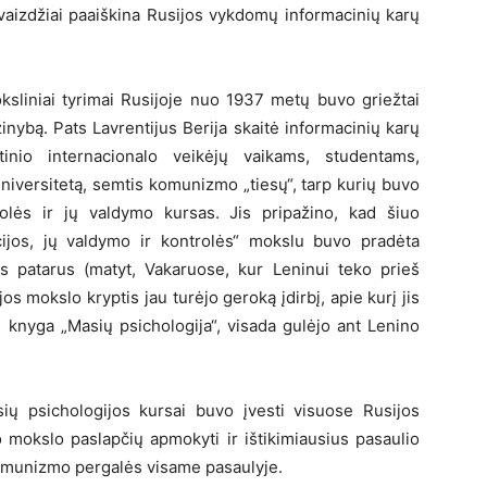
 vaizdžiai paaiškina Rusijos vykdomų informacinių karų
sliniai tyrimai Rusijoje nuo 1937 metų buvo griežtai
žinybą. Pats Lavrentijus Berija skaitė informacinių karų
tinio internacionalo veikėjų vaikams, studentams,
iversitetą, semtis komunizmo „tiesų“, tarp kurių buvo
olės ir jų valdymo kursas. Jis pripažino, kad šiuo
cijos, jų valdymo ir kontrolės“ mokslu buvo pradėta
s patarus (matyt, Vakaruose, kur Leninui teko prieš
jos mokslo kryptis jau turėjo geroką įdirbį, apie kurį jis
ai knyga „Masių psichologija“, visada gulėjo ant Lenino
asių psichologijos kursai buvo įvesti visuose Rusijos
o mokslo paslapčių apmokyti ir ištikimiausius pasaulio
komunizmo pergalės visame pasaulyje.