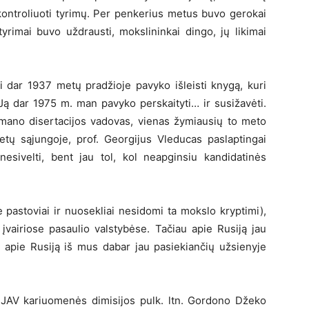
ontroliuoti tyrimų. Per penkerius metus buvo gerokai
yrimai buvo uždrausti, mokslininkai dingo, jų likimai
 dar 1937 metų pradžioje pavyko išleisti knygą, kuri
.Ją dar 1975 m. man pavyko perskaityti… ir susižavėti.
, mano disertacijos vadovas, vienas žymiausių to meto
ietų sąjungoje, prof. Georgijus Vleducas paslaptingai
sivelti, bent jau tol, kol neapginsiu kandidatinės
 pastoviai ir nuosekliai nesidomi ta mokslo kryptimi),
 įvairiose pasaulio valstybėse. Tačiau apie Rusiją jau
apie Rusiją iš mus dabar jau pasiekiančių užsienyje
 JAV kariuomenės dimisijos pulk. ltn. Gordono Džeko