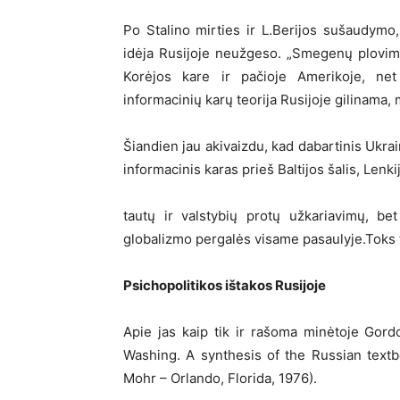
Po Stalino mirties ir L.Berijos sušaudymo,
idėja Rusijoje neužgeso. „Smegenų plovim
Korėjos kare ir pačioje Amerikoje, n
informacinių karų teorija Rusijoje gilinama, m
Šiandien jau akivaizdu, kad dabartinis Ukra
informacinis karas prieš Baltijos šalis, Lenki
tautų ir valstybių protų užkariavimų, be
globalizmo pergalės visame pasaulyje.Toks t
Psichopolitikos ištakos Rusijoje
Apie jas kaip tik ir rašoma minėtoje Go
Washing. A synthesis of the Russian textb
Mohr – Orlando, Florida, 1976).