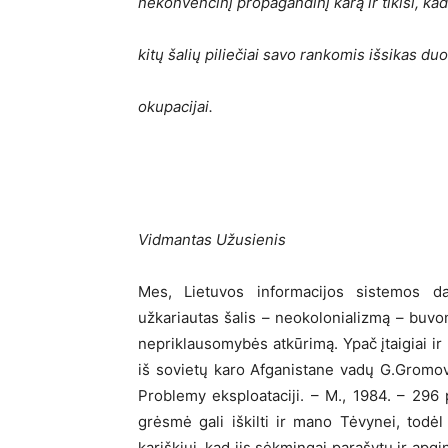
nekonvencinį propagandinį karą ir tikisi, kad
kitų šalių piliečiai savo rankomis išsikas du
okupacijai.
Vidmantas Užusienis
Mes, Lietuvos informacijos sistemos da
užkariautas šalis – neokolonializmą – buvo
nepriklausomybės atkūrimą. Ypač įtaigiai ir 
iš sovietų karo Afganistane vadų G.Gromo
Problemy eksploataciji. – M., 1984. – 296 
grėsmė gali iškilti ir mano Tėvynei, tod
kariškiui, kad jis sėkmingai parašytų ir apgi