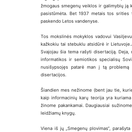
žmogaus smegenų veiklos ir galimybių ją k
pasistūmėta. Bet 1937 metais tos srities t
paskendo Letos vandenyse.
Tos mokslinės mokyklos vadovui Vasiljevui
kažkokiu tai stebuklu atsidūrė ir Lietuvoje
Svajojau šia tema rašyti disertaciją. Deja
informatikos ir semiotikos specialisų Sov
nusišypsojęs patarė man į tą problemą ne
disertacijos.
Šiandien mes nežinome (bent jau tie, kurie
kaip informacinių karų teorija yra kuriama
žinome pakankamai. Daugiausiai sužinome 
leidžiamų knygų.
Viena iš jų „Smegenų plovimas“, parašyta