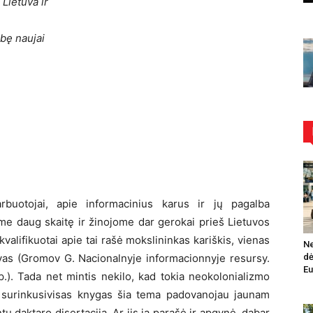
 Lietuva ir
obę naujai
rbuotojai, apie informacinius karus ir jų pagalba
me daug skaitę ir žinojome dar gerokai prieš Lietuvos
kvalifikuotai apie tai rašė mokslininkas kariškis, vienas
Ne
vas (Gromov G. Nacionalnyje informacionnyje resursy.
dė
Eu
p.). Tada net mintis nekilo, kad tokia neokolonializmo
ėl surinkusivisas knygas šia tema padovanojau jaunam
ntų daktaro disertaciją. Ar jis ją parašė ir apgynė, dabar