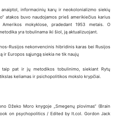
 anaiptol, informacinių karų ir neokolonializmo siekių
o“ atakos buvo naudojamos prieš amerikiečius karius
et Amerikos mokyklose, pradedant 1953 metais. O
etodika yra tobulinama iki šiol, ją aktualizuojant.
inos-Rusijos nekonvencinis hibridinis karas bei Rusijos
ją ir Europos sąjungą siekia ne tik naujų
t taip pat ir jų metodikos tobulinimo, siekiant Rytų
ikslas keliamas ir psichopolitikos mokslo krypčiai.
rdono Džeko Moro knygoje „Smegenų plovimas“ (Brain
ook on psychopolitics / Edited by lt.col. Gordon Jack