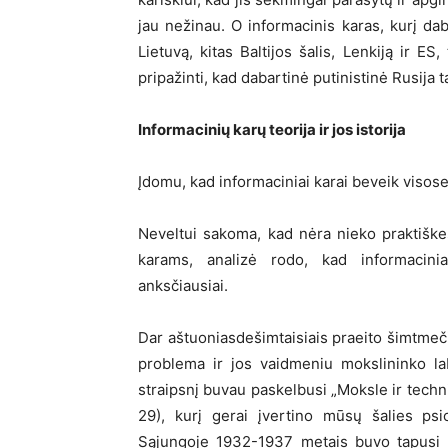
jau nežinau. O informacinis karas, kurį dab
Lietuvą, kitas Baltijos šalis, Lenkiją ir 
pripažinti, kad dabartinė putinistinė Rusija t
Informacinių karų teorija ir jos istorija
Įdomu, kad informaciniai karai beveik visose
Neveltui sakoma, kad nėra nieko praktiškes
karams, analizė rodo, kad informacinia
anksčiausiai.
Dar aštuoniasdešimtaisiais praeito šimtmeči
problema ir jos vaidmeniu mokslininko lab
straipsnį buvau paskelbusi „Moksle ir techni
29), kurį gerai įvertino mūsų šalies psi
Sąjungoje 1932-1937 metais buvo tapusi ti