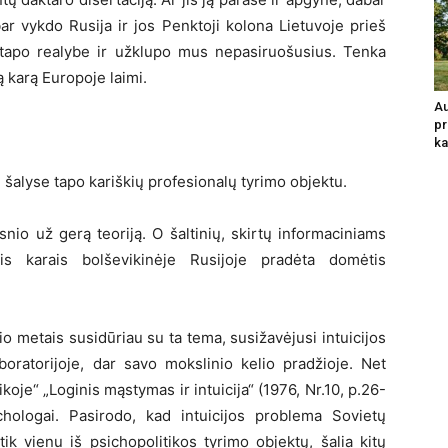
ar vykdo Rusija ir jos Penktoji kolona Lietuvoje prieš
ES, tapo realybe ir užklupo mus nepasiruošusius. Tenka
ą karą Europoje laimi.
Au
pr
ka
 šalyse tapo kariškių profesionalų tyrimo objektu.
nio už gerą teoriją. O šaltinių, skirtų informaciniams
is karais bolševikinėje Rusijoje pradėta domėtis
o metais susidūriau su ta tema, susižavėjusi intuicijos
oratorijoje, dar savo mokslinio kelio pradžioje. Net
koje“ „Loginis mąstymas ir intuicija“ (1976, Nr.10, p.26-
chologai. Pasirodo, kad intuicijos problema Sovietų
k vienu iš psichopolitikos tyrimo objektų, šalia kitų