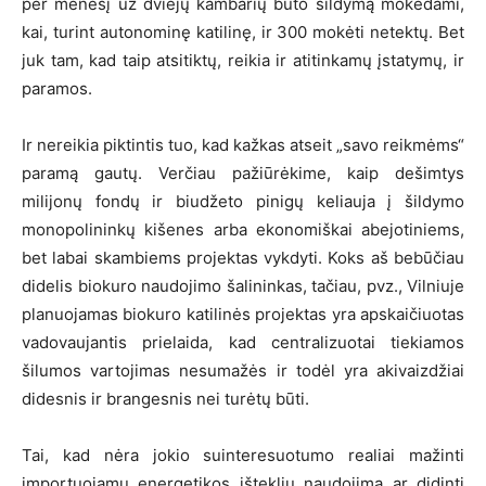
per mėnesį už dviejų kambarių buto šildymą mokėdami,
kai, turint autonominę katilinę, ir 300 mokėti netektų. Bet
juk tam, kad taip atsitiktų, reikia ir atitinkamų įstatymų, ir
paramos.
Ir nereikia piktintis tuo, kad kažkas atseit „savo reikmėms“
paramą gautų. Verčiau pažiūrėkime, kaip dešimtys
milijonų fondų ir biudžeto pinigų keliauja į šildymo
monopolininkų kišenes arba ekonomiškai abejotiniems,
bet labai skambiems projektas vykdyti. Koks aš bebūčiau
didelis biokuro naudojimo šalininkas, tačiau, pvz., Vilniuje
planuojamas biokuro katilinės projektas yra apskaičiuotas
vadovaujantis prielaida, kad centralizuotai tiekiamos
šilumos vartojimas nesumažės ir todėl yra akivaizdžiai
didesnis ir brangesnis nei turėtų būti.
Tai, kad nėra jokio suinteresuotumo realiai mažinti
importuojamų energetikos išteklių naudojimą ar didinti