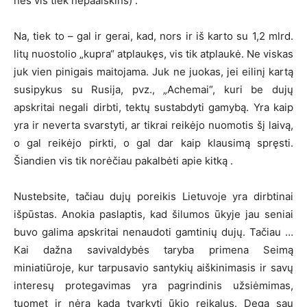
nes vis tiek nepaaiškins) .
Na, tiek to – gal ir gerai, kad, nors ir iš karto su 1,2 mlrd.
litų nuostolio „kupra“ atplaukęs, vis tik atplaukė. Ne viskas
juk vien pinigais maitojama. Juk ne juokas, jei eilinį kartą
susipykus su Rusija, pvz., „Achemai“, kuri be dujų
apskritai negali dirbti, tektų sustabdyti gamybą. Yra kaip
yra ir neverta svarstyti, ar tikrai reikėjo nuomotis šį laivą,
o gal reikėjo pirkti, o gal dar kaip klausimą spręsti.
Šiandien vis tik norėčiau pakalbėti apie kitką .
Nustebsite, tačiau dujų poreikis Lietuvoje yra dirbtinai
išpūstas. Anokia paslaptis, kad šilumos ūkyje jau seniai
buvo galima apskritai nenaudoti gamtinių dujų. Tačiau …
Kai dažna savivaldybės taryba primena Seimą
miniatiūroje, kur tarpusavio santykių aiškinimasis ir savų
interesų protegavimas yra pagrindinis užsiėmimas,
tuomet ir nėra kada tvarkyti ūkio reikalus. Dega sau