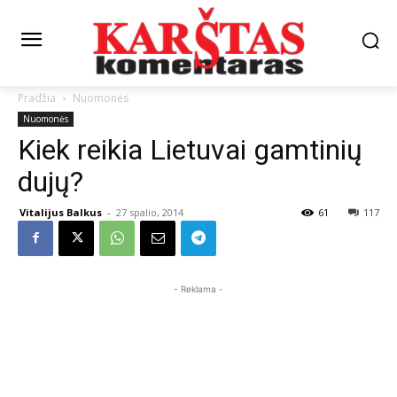
Pradžia
Nuomonės
Nuomonės
Kiek reikia Lietuvai gamtinių
dujų?
Vitalijus Balkus
-
27 spalio, 2014
61
117
- Reklama -