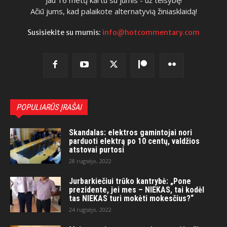
Ačiū jums, kad palaikote alternatyvią žiniasklaidą!
Susisiekite su mumis:
info@hotcommentary.com
POPULIARŪS ĮRAŠAI
Skandalas: elektros gamintojai nori
parduoti elektrą po 10 centų, valdžios
atstovai purtosi
28 rugsėjo, 2022
Jurbarkiečiui trūko kantrybė: „Pone
prezidente, jei mes – NIEKAS, tai kodėl
tas NIEKAS turi mokėti mokesčius?“
24 rugsėjo, 2022