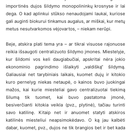
importinės dujos šildymo monopolininkų krosnyse ir lai
dega. O kad aplinkui stūkso nenaudojami laukai, kuriose
gali auginti biokurui tinkamus augalus, ar miškai, kur metų
metus nesutvarkomos vėjovartos, – niekam nerūpi.
Beje, atskira plati tema yra – ar tikrai visuose rajonuose
reikia išsaugoti centralizuoto šildymo įmones. Miestelyje,
kur šildomi vos keli daugiabučiai, apskritai nėra jokio
ekonominio pagrindimo išlaikyti „valdišką“ šildymą.
Galiausiai net tarybiniais laikais, kuomet dujų ir kitokio
kuro pernelyg niekas netaupė, o kainos buvo juokingai
mažos, kai kurie miesteliai gavo centralizuotai tiekimą
šilumą tik tuomet, kai buvo pastatoma įmonė,
besiverčianti kitokia veikla (pvz., plytinė), tačiau turinti
savo katilinę. Kitaip net ir anuomet statyti atskiros
katilinės miesteliui neapsimokėdavo. O ką jau kalbėti
dabar, kuomet, pvz., dujos ne tik brangios bet ir bet kada