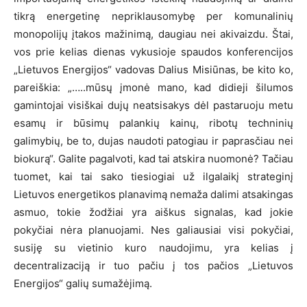
tikrą energetinę nepriklausomybę per komunalinių
monopolijų įtakos mažinimą, daugiau nei akivaizdu. Štai,
vos prie kelias dienas vykusioje spaudos konferencijos
„Lietuvos Energijos“ vadovas Dalius Misiūnas, be kito ko,
pareiškia: „…..mūsų įmonė mano, kad didieji šilumos
gamintojai visiškai dujų neatsisakys dėl pastaruoju metu
esamų ir būsimų palankių kainų, ribotų techninių
galimybių, be to, dujas naudoti patogiau ir paprasčiau nei
biokurą“. Galite pagalvoti, kad tai atskira nuomonė? Tačiau
tuomet, kai tai sako tiesiogiai už ilgalaikį strateginį
Lietuvos energetikos planavimą nemaža dalimi atsakingas
asmuo, tokie žodžiai yra aiškus signalas, kad jokie
pokyčiai nėra planuojami. Nes galiausiai visi pokyčiai,
susiję su vietinio kuro naudojimu, yra kelias į
decentralizaciją ir tuo pačiu į tos pačios „Lietuvos
Energijos“ galių sumažėjimą.