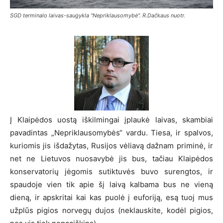
SGD terminalo laivas-saugykla "Nepriklausomybė". R.Dačkaus nuotr.
Į Klaipėdos uostą iškilmingai įplaukė laivas, skambiai
pavadintas „Nepriklausomybės“ vardu. Tiesa, ir spalvos,
kuriomis jis išdažytas, Rusijos vėliavą dažnam priminė, ir
net ne Lietuvos nuosavybė jis bus, tačiau Klaipėdos
konservatorių jėgomis sutiktuvės buvo surengtos, ir
spaudoje vien tik apie šį laivą kalbama bus ne vieną
dieną, ir apskritai kai kas puolė į euforiją, esą tuoj mus
užplūs pigios norvegų dujos (neklauskite, kodėl pigios,