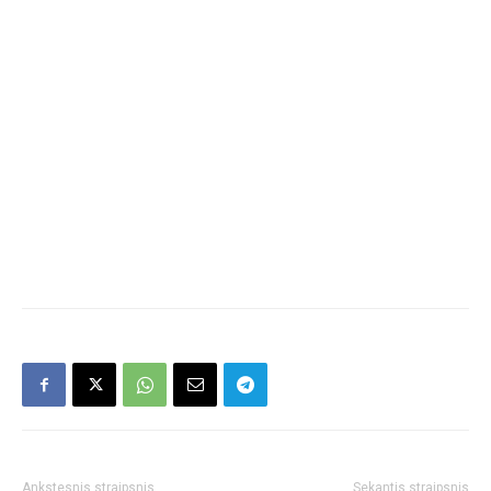
Ankstesnis straipsnis
Sekantis straipsnis