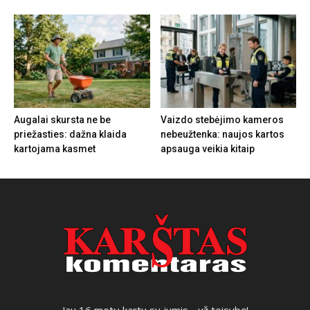
Augalai skursta ne be
Vaizdo stebėjimo kameros
priežasties: dažna klaida
nebeužtenka: naujos kartos
kartojama kasmet
apsauga veikia kitaip
Jau 16 metų kartu su jumis - už teisybę!