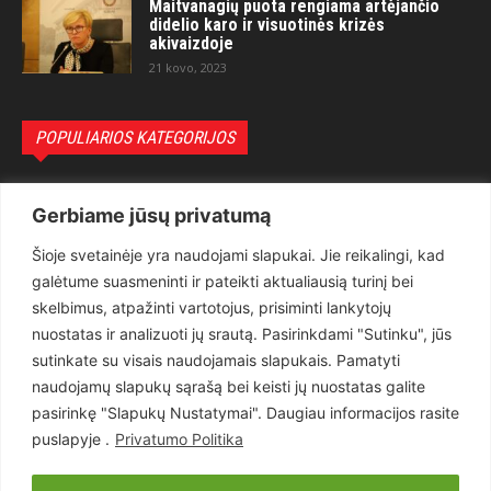
Maitvanagių puota rengiama artėjančio
didelio karo ir visuotinės krizės
akivaizdoje
21 kovo, 2023
POPULIARIOS KATEGORIJOS
Politika
3281
Gerbiame jūsų privatumą
Nuomonės
2174
Šioje svetainėje yra naudojami slapukai. Jie reikalingi, kad
Teisėsauga
1497
galėtume suasmeninti ir pateikti aktualiausią turinį bei
Aktualu
1373
skelbimus, atpažinti vartotojus, prisiminti lankytojų
Lietuva
619
nuostatas ir analizuoti jų srautą. Pasirinkdami "Sutinku", jūs
sutinkate su visais naudojamais slapukais. Pamatyti
Pasaulis
560
naudojamų slapukų sąrašą bei keisti jų nuostatas galite
Статьи на русском
282
pasirinkę "Slapukų Nustatymai". Daugiau informacijos rasite
Articles in english
160
puslapyje .
Privatumo Politika
Muzika
116