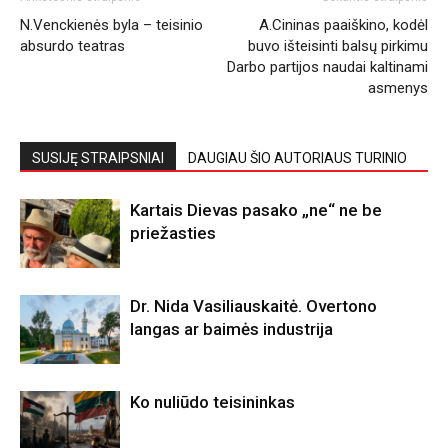
N.Venckienės byla – teisinio
A.Cininas paaiškino, kodėl
absurdo teatras
buvo išteisinti balsų pirkimu
Darbo partijos naudai kaltinami
asmenys
SUSIJĘ STRAIPSNIAI
DAUGIAU ŠIO AUTORIAUS TURINIO
Kartais Dievas pasako „ne“ ne be
priežasties
Dr. Nida Vasiliauskaitė. Overtono
langas ar baimės industrija
Ko nuliūdo teisininkas