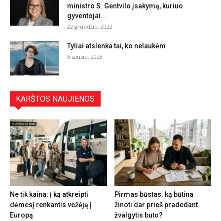
ministro S. Gentvilo įsakymą, kuriuo
gyventojai...
22 gruodžio, 2022
Tyliai atslenka tai, ko nelaukėm
6 sausio, 2023
KARŠTOS NAUJIENOS
Ne tik kaina: į ką atkreipti
Pirmas būstas: ką būtina
dėmesį renkantis vežėją į
žinoti dar prieš pradedant
Europą
žvalgytis buto?