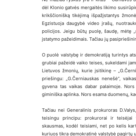
dėl Klonio gatvės mergaitės likimo susirūpin
krikščionišką tikėjimą išpažįstantys žmon
Egzistuoja daugybė video įrašų, nuotrauk
policijos. Jeigu būtų puolę, šaudę, mėtę „
įstatymo pažeidimais. Tačiau jų pasipriešin
O puolė valstybę ir demokratiją turintys ats
grubiai pažeidė vaiko teises, sukeldami jam 
Lietuvos žmonių, kurie įsitikinę – „G.Čern
priešingu: „G.Černiauskas nenešė“, vaikas
gyvena tas vaikas dabar palaimoje. Nors y
giminiška aplinka. Nors esama duomenų, kad 
Tačiau nei Generalinis prokuroras D.Valys,
teisingu principu: prokurorai ir teisėjai
skausmas, kodėl teisiami, net po kelis kar
kuriuos tikra demokratinė valstybė pagirtų u