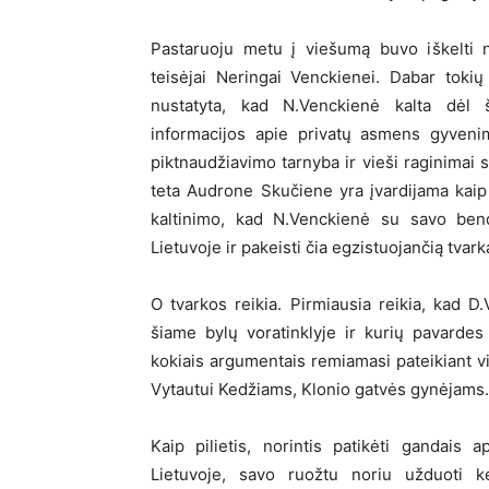
Pastaruoju metu į viešumą buvo iškelti na
teisėjai Neringai Venckienei. Dabar toki
nustatyta, kad N.Venckienė kalta dėl 
informacijos apie privatų asmens gyvenim
piktnaudžiavimo tarnyba ir vieši raginimai 
teta Audrone Skučiene yra įvardijama kaip
kaltinimo, kad N.Venckienė su savo bendr
Lietuvoje ir pakeisti čia egzistuojančią tvark
O tvarkos reikia. Pirmiausia reikia, kad D.
šiame bylų voratinklyje ir kurių pavardes
kokiais argumentais remiamasi pateikiant vi
Vytautui Kedžiams, Klonio gatvės gynėjams.
Kaip pilietis, norintis patikėti gandais 
Lietuvoje, savo ruožtu noriu užduoti ke