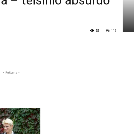
a – teisinio absurdo
52
115
- Reklama -