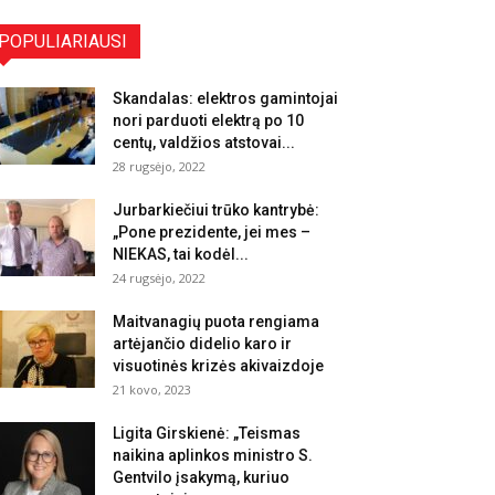
POPULIARIAUSI
Skandalas: elektros gamintojai
nori parduoti elektrą po 10
centų, valdžios atstovai...
28 rugsėjo, 2022
Jurbarkiečiui trūko kantrybė:
„Pone prezidente, jei mes –
NIEKAS, tai kodėl...
24 rugsėjo, 2022
Maitvanagių puota rengiama
artėjančio didelio karo ir
visuotinės krizės akivaizdoje
21 kovo, 2023
Ligita Girskienė: „Teismas
naikina aplinkos ministro S.
Gentvilo įsakymą, kuriuo