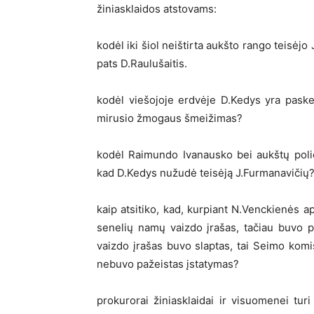
žiniasklaidos atstovams:
kodėl iki šiol neištirta aukšto rango teisėjo
pats D.Raulušaitis.
kodėl viešojoje erdvėje D.Kedys yra paskel
mirusio žmogaus šmeižimas?
kodėl Raimundo Ivanausko bei aukštų polic
kad D.Kedys nužudė teisėją J.Furmanavičių
kaip atsitiko, kad, kurpiant N.Venckienės
senelių namų vaizdo įrašas, tačiau buvo 
vaizdo įrašas buvo slaptas, tai Seimo komis
nebuvo pažeistas įstatymas?
prokurorai žiniasklaidai ir visuomenei turi 