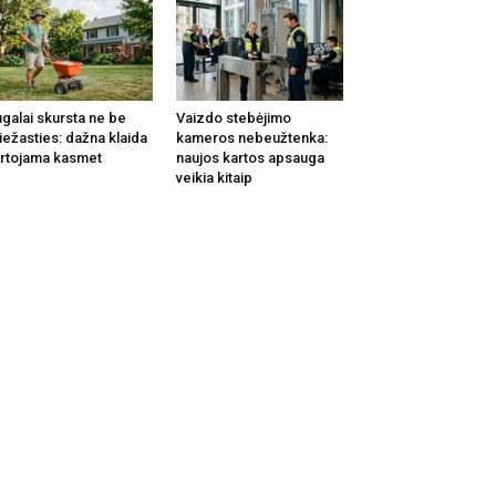
galai skursta ne be
Vaizdo stebėjimo
iežasties: dažna klaida
kameros nebeužtenka:
rtojama kasmet
naujos kartos apsauga
veikia kitaip