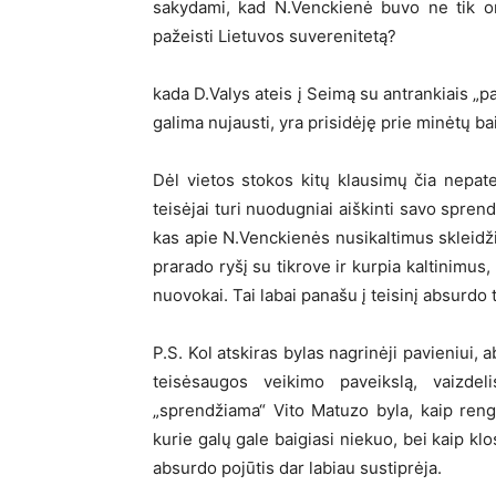
sakydami, kad N.Venckienė buvo ne tik or
pažeisti Lietuvos suverenitetą?
kada D.Valys ateis į Seimą su antrankiais „pa
galima nujausti, yra prisidėję prie minėtų b
Dėl vietos stokos kitų klausimų čia nepate
teisėjai turi nuodugniai aiškinti savo sprend
kas apie N.Venckienės nusikaltimus skleidž
prarado ryšį su tikrove ir kurpia kaltinimus
nuovokai. Tai labai panašu į teisinį absurdo 
P.S. Kol atskiras bylas nagrinėji pavieniui,
teisėsaugos veikimo paveikslą, vaizdel
„sprendžiama“ Vito Matuzo byla, kaip rengi
kurie galų gale baigiasi niekuo, bei kaip klo
absurdo pojūtis dar labiau sustiprėja.