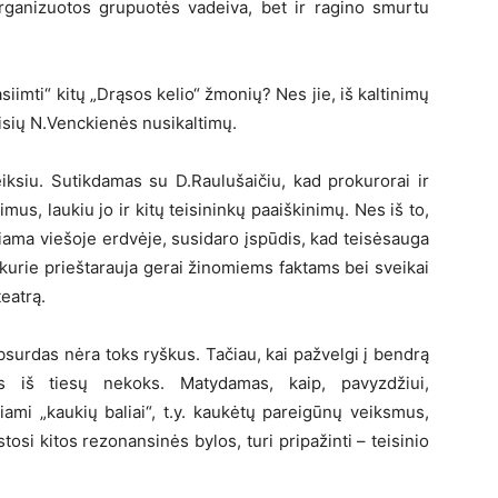
ganizuotos grupuotės vadeiva, bet ir ragino smurtu
siimti“ kitų „Drąsos kelio“ žmonių? Nes jie, iš kaltinimų
aisių N.Venckienės nusikaltimų.
iksiu. Sutikdamas su D.Raulušaičiu, kad prokurorai ir
imus, laukiu jo ir kitų teisininkų paaiškinimų. Nes iš to,
iama viešoje erdvėje, susidaro įspūdis, kad teisėsauga
, kurie prieštarauja gerai žinomiems faktams bei sveikai
teatrą.
 absurdas nėra toks ryškus. Tačiau, kai pažvelgi į bendrą
is iš tiesų nekoks. Matydamas, kaip, pavyzdžiui,
ami „kaukių baliai“, t.y. kaukėtų pareigūnų veiksmus,
stosi kitos rezonansinės bylos, turi pripažinti – teisinio