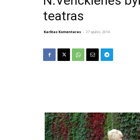
N.Venckienės byl
teatras
Karštas Komentaras
-
27 spalio, 2014