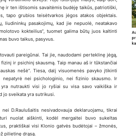
ę ir ten ištisomis savaitėmis budėję taikūs, patriotiški,
ės, tapo grubios teisėtvarkos jėgos atakos objektais.
ų, liudininkų pasakojimų, kad jie nepuolė, neatakavo
molotovo kokteilius“, tuomet galima būtų juos kaltinti
Au
pr
imas buvo taikus, pasyvus.
ka
tovauti pareigūnai. Tai jie, naudodami perteklinę jėgą,
fizinį ir psichinį skausmą. Taip manau aš ir tūkstančiai
iauskas nešė“. Tiesa, dalį visuomenės pavyko įtikinti
 nepatyrė nei psichologinio, nei fizinio skausmo. Ir
ra nutraukti visi jo ryšiai su visa savo vaikiška ir
jo sveikata yra sutrikusi.
 nei D.Raulušaitis nesivadovauja deklaruojamu, tikrai
 turi nuolat aiškinti, kodėl mergaitei buvo sukeltas
tus, praktiškai visi Klonio gatvės budėtojai – žmonės,
ž pilietinę drąsą.