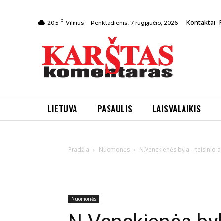
C
Kontaktai
Penktadienis, 7 rugpjūčio, 2026
20.5
Vilnius
LIETUVA
PASAULIS
LAISVALAIKIS
Pradžia
Nuomonės
N.Venckienės byla – teisinio 
Nuomonės