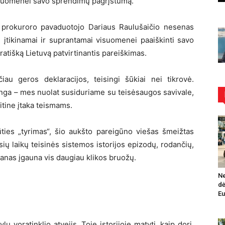
visuomenei savo sprendimų pagrįstumą.
o prokuroro pavaduotojo Dariaus Raulušaičio nesenas
ri įtikinamai ir suprantamai visuomenei paaiškinti savo
tišką Lietuvą patvirtinantis pareiškimas.
iau geros deklaracijos, teisingi šūkiai nei tikrovė.
inga – mes nuolat susiduriame su teisėsaugos savivale,
litine įtaka teismams.
ūties „tyrimas“, šio aukšto pareigūno viešas šmeižtas
usių laikų teisinės sistemos istorijos epizodų, rodančių,
klanas įgauna vis daugiau klikos bruožų.
Ne
dė
Eu
ų voratinklio atvejis. Toje istorijoje matyti, kaip dori,