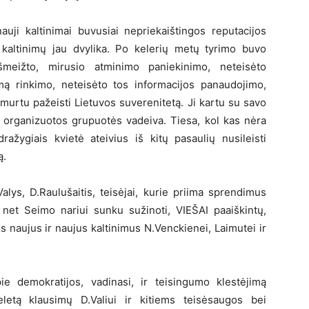
uji kaltinimai buvusiai nepriekaištingos reputacijos
ų kaltinimų jau dvylika. Po kelerių metų tyrimo buvo
šmeižto, mirusio atminimo paniekinimo, neteisėto
ą rinkimo, neteisėto tos informacijos panaudojimo,
smurtu pažeisti Lietuvos suverenitetą. Ji kartu su savo
 organizuotos grupuotės vadeiva. Tiesa, kol kas nėra
ažygiais kvietė ateivius iš kitų pasaulių nusileisti
ą.
Valys, D.Raulušaitis, teisėjai, kurie priima sprendimus
 net Seimo nariui sunku sužinoti, VIEŠAI paaiškintų,
s naujus ir naujus kaltinimus N.Venckienei, Laimutei ir
apie demokratijos, vadinasi, ir teisingumo klestėjimą
letą klausimų D.Valiui ir kitiems teisėsaugos bei