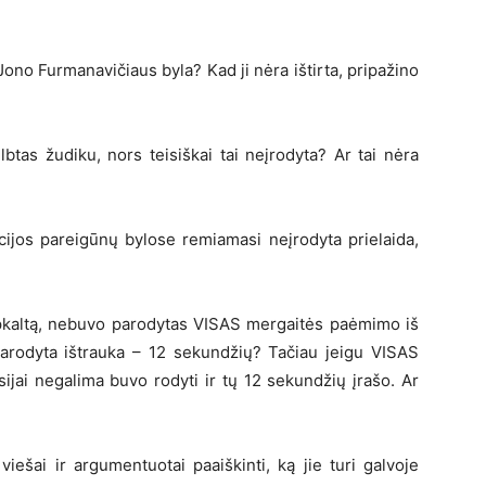
 Jono Furmanavičiaus byla? Kad ji nėra ištirta, pripažino
btas žudiku, nors teisiškai tai neįrodyta? Ar tai nėra
ijos pareigūnų bylose remiamasi neįrodyta prielaida,
?
 apkaltą, nebuvo parodytas VISAS mergaitės paėmimo iš
parodyta ištrauka – 12 sekundžių? Tačiau jeigu VISAS
ijai negalima buvo rodyti ir tų 12 sekundžių įrašo. Ar
viešai ir argumentuotai paaiškinti, ką jie turi galvoje