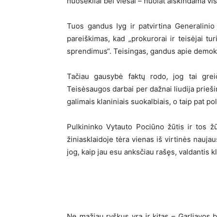
nuosekliai bei viešai – nuolat aiškindama 
Tuos gandus lyg ir patvirtina Generalini
pareiškimas, kad „prokurorai ir teisėjai tu
sprendimus“. Teisingas, gandus apie demokra
Tačiau gausybė faktų rodo, jog tai greič
Teisėsaugos darbai per dažnai liudija prieš
galimais klaniniais suokalbiais, o taip pat po
Pulkininko Vytauto Pociūno žūtis ir tos ž
žiniasklaidoje tėra vienas iš virtinės nauja
jog, kaip jau esu anksčiau rašęs, valdantis 
Ne mažiau ryškus yra ir kitas – Garliavos byl