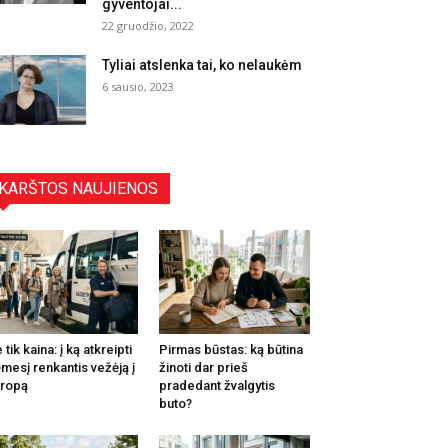
gyventojai...
22 gruodžio, 2022
Tyliai atslenka tai, ko nelaukėm
6 sausio, 2023
KARŠTOS NAUJIENOS
 tik kaina: į ką atkreipti
Pirmas būstas: ką būtina
mesį renkantis vežėją į
žinoti dar prieš
ropą
pradedant žvalgytis
buto?