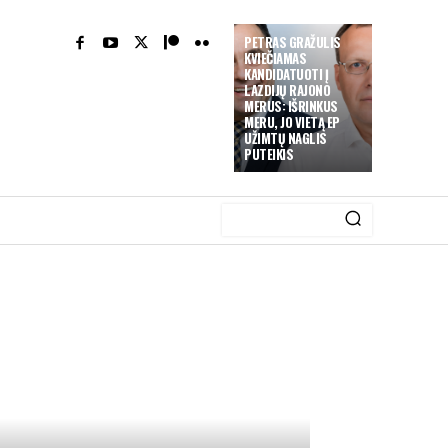
PETRAS GRAŽULIS
KVIEČIAMAS
KANDIDATUOTI Į
LAZDIJŲ RAJONO
MERUS: IŠRINKUS
MERU, JO VIETĄ EP
UŽIMTŲ NAGLIS
PUTEIKIS