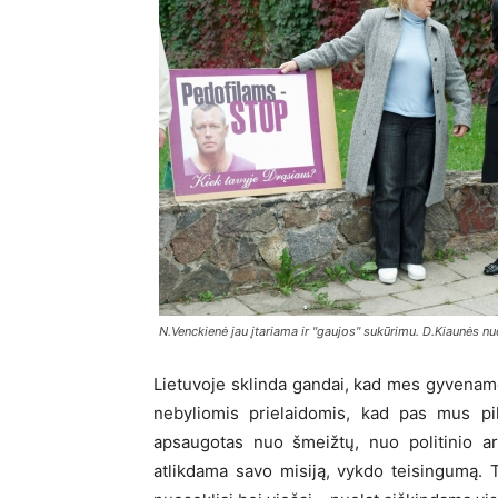
N.Venckienė jau įtariama ir "gaujos" sukūrimu. D.Kiaunės nuo
Lietuvoje sklinda gandai, kad mes gyvenam
nebyliomis prielaidomis, kad pas mus pil
apsaugotas nuo šmeižtų, nuo politinio ar
atlikdama savo misiją, vykdo teisingumą. T