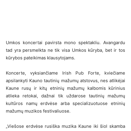
Umkos koncertai pavirsta mono spektakliu. Avangardu
tad yra persmelkta ne tik visa Umkos kūryba, bet ir tos
kūrybos pateikimas klausytojams.
Koncerte, vyksiančiame Irish Pub Forte, kviečiame
apsilankyti Kauno tautinių mažumų atstovus, nes atlikėjai
Kaune rusų ir kitų etninių mažumų kalbomis kūrinius
atlieka retokai, dažnai tik uždarose tautinių mažumų
kultūros namų erdvėse arba specializuotuose etninių
mažumų muzikos festivaliuose.
„Viešose erdvėse rusiška muzika Kaune iki šiol skamba