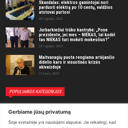
Skandalas: elektros gamintojai nori
parduoti elektrą po 10 centų, valdžios
atstovai purtosi
28 rugsėjo, 2022
Jurbarkiečiui trūko kantrybė: „Pone
prezidente, jei mes – NIEKAS, tai kodėl
tas NIEKAS turi mokėti mokesčius?“
24 rugsėjo, 2022
Maitvanagių puota rengiama artėjančio
didelio karo ir visuotinės krizės
akivaizdoje
21 kovo, 2023
POPULIARIOS KATEGORIJOS
Politika
3281
Gerbiame jūsų privatumą
Nuomonės
2174
Šioje svetainėje yra naudojami slapukai. Jie reikalingi, kad
Teisėsauga
1497