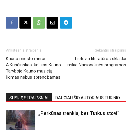
Ankstesnis straipsnis
Sekantis straipsnis
Kauno miesto meras
Lietuvių literatūros sklaidai
A.Kupčinskas: kol kas Kauno
reikia Nacionalinės programos
Taryboje Kauno muziejų
likimas nebus sprendžiamas
SUSIJĘ STRAIPSNIAI
DAUGIAU ŠIO AUTORIAUS TURINIO
„Perkūnas trenkia, bet Tutkus stovi“