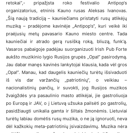
retokai“,- pripažįsta roko festivalio Antipop‘s
organizatorius, etninis Kauno rusas Aleksas Ivanovas.
„Šią naują tradiciją – kauniečiams pristatyti rusų atlikėjų
muziką – pradėjome kavinėje „Antipop‘s“, kuri veikė iki
praėjusių metų pavasario Kauno miesto centre. Tada
kauniečiai ir atrado gerą rusišką roką, bliuzą, funk‘ą.
Vasaros pabaigoje padėjau suorganizuoti Irish Pub Forte
aukšto muzikinio lygio Rusijos grupės „Opa!” pasirodymą.
Jau dabar manęs kavinės lankytojai klausia, kada vėl gros
„Opa!”. Manau, kad daugelis kauniečių turėtų išsivaduoti
iš vis dar varžančių „patriotinių“, o veikiau –
nacionalistinių pančių, ir suvokti, jog Rusijos muzikos
žvaigždės yra pasaulinio masto atlikėjai, jie gastroliuoja
po Europą ir JAV, o į Lietuvą užsuka pailsėti po gastrolių,
pasidžiaugti unikalia gamta ir šiltais žmonėmis. Lietuviai
turėtų labiau domėtis rusų muzika, o ne ją ignoruoti, neva
dėl kažkokių meta-patriotinių įsivaizdavimų. Muzika nėra