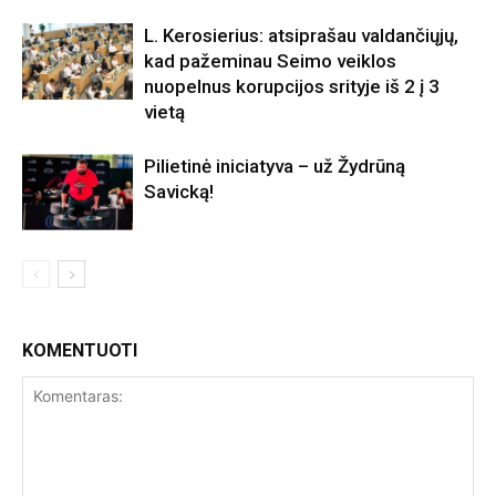
L. Kerosierius: atsiprašau valdančiųjų,
kad pažeminau Seimo veiklos
nuopelnus korupcijos srityje iš 2 į 3
vietą
Pilietinė iniciatyva – už Žydrūną
Savicką!
KOMENTUOTI