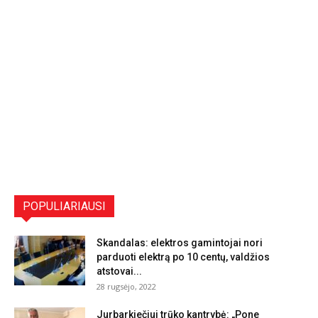
POPULIARIAUSI
Skandalas: elektros gamintojai nori
parduoti elektrą po 10 centų, valdžios
atstovai...
28 rugsėjo, 2022
Jurbarkiečiui trūko kantrybė: „Pone