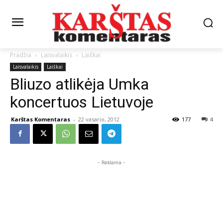
Pradžia
Laisvalaikis
Laiškai
Laisvalaikis
Laiškai
Bliuzo atlikėja Umka
koncertuos Lietuvoje
Karštas Komentaras
-
22 vasario, 2012
177
4
- Reklama -