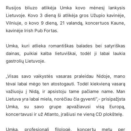
Rusijos bliuzo atlikėja Umka kovo mėnesį lankysis
Lietuvoje. Kovo 3 dieną ši atlikėja gros Užupio kavinėje,
Vilniuje, o kovo 9 dieną, 21 valandą, koncertuos Kaune,
kavinėje Irish Pub Fortas.
Umka, kuri atlieka romantiškas balades bei satyriškas
dainas, puikiai kalba lietuviškai, todėl ji labai laukia
gastrolių Lietuvoje.
„Visas savo vaikystės vasaras praleidau Nidoje, mano
tėvai labai mėgo ten atostogauti. Todėl kiekvieną vasarą
važiuoju į Nidą, ir apsistoju tame pačiame name. Man
Lietuva yra labai miela, norėčiau čia gyventi“,- prisipažįsta
Umka, su savo grupe apvažiavusi visą Europą,
koncertavusi ir už Atlanto, įrašiusi ne vieną CD plokštelę.
Umka, profesionali filologė, koncertų metu per