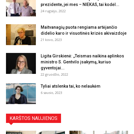
prezidente, jei mes – NIEKAS, tai kodėl...
24 rugsėjo, 2022
Maitvanagių puota rengiama artėjančio
didelio karo ir visuotinės krizės akivaizdoje
21 kovo, 2023
Ligita Girskienė: „Teismas naikina aplinkos
ministro S. Gentvilo įsakymą, kuriuo
gyventojai...
22 gruodžio, 2022
Tyliai atslenka tai, ko nelaukėm
6 sausio, 2023
KARŠTOS NAUJIENOS