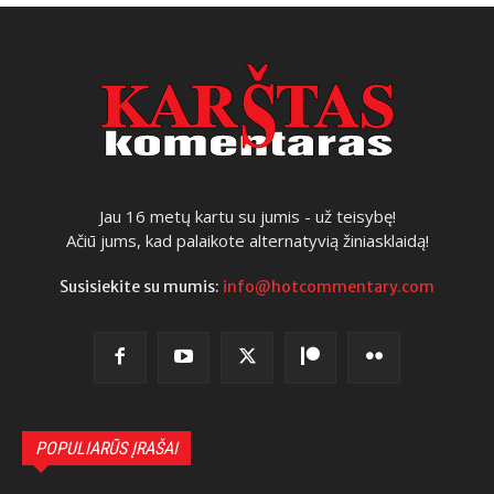
Jau 16 metų kartu su jumis - už teisybę!
Ačiū jums, kad palaikote alternatyvią žiniasklaidą!
Susisiekite su mumis:
info@hotcommentary.com
POPULIARŪS ĮRAŠAI