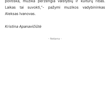
politiška, muzika peržengia valstybių ir kultūrų ribas.
Laikas tai suvokti,“- pažymi muzikos vadybininkas
Aleksas Ivanovas.
Kristina Apanavičiūtė
- Reklama -