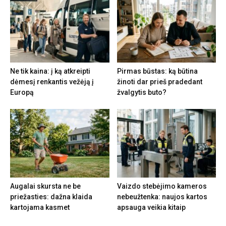
Ne tik kaina: į ką atkreipti
Pirmas būstas: ką būtina
dėmesį renkantis vežėją į
žinoti dar prieš pradedant
Europą
žvalgytis buto?
Augalai skursta ne be
Vaizdo stebėjimo kameros
priežasties: dažna klaida
nebeužtenka: naujos kartos
kartojama kasmet
apsauga veikia kitaip