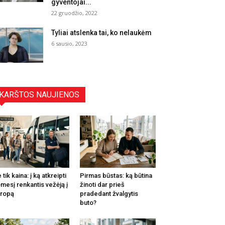
gyventojai...
22 gruodžio, 2022
Tyliai atslenka tai, ko nelaukėm
6 sausio, 2023
KARŠTOS NAUJIENOS
 tik kaina: į ką atkreipti
Pirmas būstas: ką būtina
mesį renkantis vežėją į
žinoti dar prieš
ropą
pradedant žvalgytis
buto?