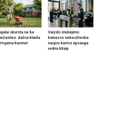
galai skursta ne be
Vaizdo stebėjimo
iežasties: dažna klaida
kameros nebeužtenka:
rtojama kasmet
naujos kartos apsauga
veikia kitaip