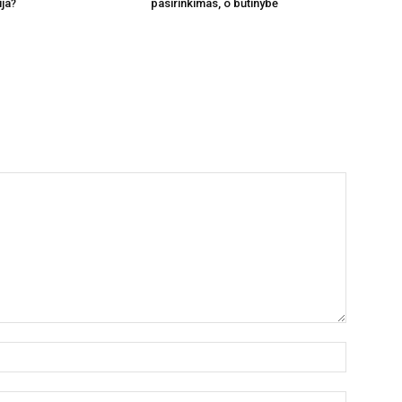
ija?
pasirinkimas, o būtinybė