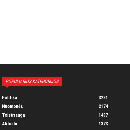
POPULIARIOS KATEGORIJOS
Politika
3281
Nuomonės
2174
Teisėsauga
1497
Aktualu
1373