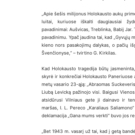
„Apie šešis milijonus Holokausto aukų prim
luitai, kuriuose iškalti daugiausiai ž
pavadinimai: Aušvicas, Treblinka, Babij Jar. 
pavadinimu. Ypač jaudina tai, kad „Gyvųjų m
kieno nors pasakojimų dalykas, o pačių iš
Švenčionyse,“ – tvirtino G. Kirkilas.
Kad Holokausto tragedija būtų įasmeninta,
skyrė ir konkrečiai Holokausto Paneriuose a
metų vasario 23-ąją: „Abraomas Suckeveris 1
Liubą Levicką pažinojo visi. Baigusi Vienos 
atsidūrusi Vilniaus gete ji dainavo ir 
maršas, I. L. Pereco „Karaliaus Saliamono“
deklamacija „Gana mums verkti“ buvo jos rep
„Bet 1943 m. vasarį už tai, kad į getą bandė