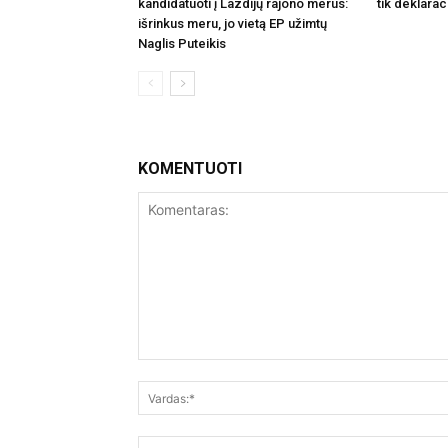
kandidatuoti į Lazdijų rajono merus:
tik deklarac
išrinkus meru, jo vietą EP užimtų
Naglis Puteikis
KOMENTUOTI