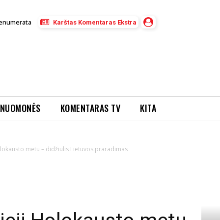
enumerata
Karštas Komentaras Ekstra
NUOMONĖS
KOMENTARAS TV
KITA
Holokausto metu – didžiulis Lietuvos praradimas