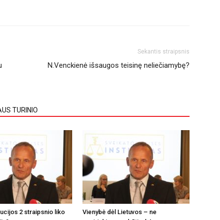
Sekantis straipsnis
u
N.Venckienė išsaugos teisinę neliečiamybę?
AUS TURINIO
tucijos 2 straipsnio liko
Vienybė dėl Lietuvos – ne