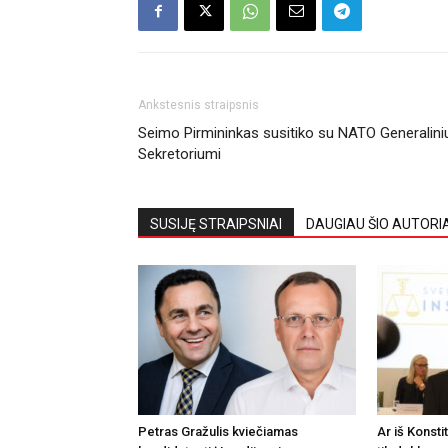
Ankstesnis straipsnis
Seimo Pirmininkas susitiko su NATO Generalini
Sekretoriumi
SUSIJĘ STRAIPSNIAI
DAUGIAU ŠIO AUTORI
Petras Gražulis kviečiamas
Ar iš Konsti