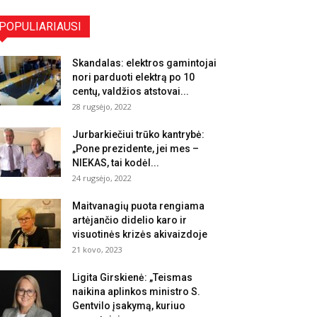
POPULIARIAUSI
Skandalas: elektros gamintojai
nori parduoti elektrą po 10
centų, valdžios atstovai...
28 rugsėjo, 2022
Jurbarkiečiui trūko kantrybė:
„Pone prezidente, jei mes –
NIEKAS, tai kodėl...
24 rugsėjo, 2022
Maitvanagių puota rengiama
artėjančio didelio karo ir
visuotinės krizės akivaizdoje
21 kovo, 2023
Ligita Girskienė: „Teismas
naikina aplinkos ministro S.
Gentvilo įsakymą, kuriuo