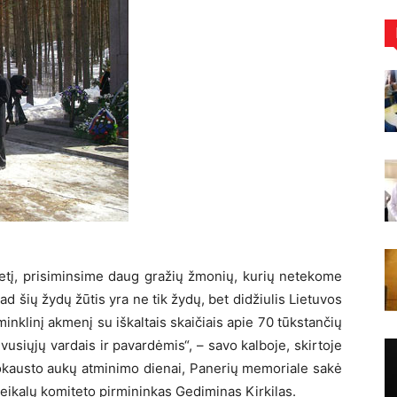
etį, prisiminsime daug gražių žmonių, kurių netekome
ad šių žydų žūtis yra ne tik žydų, bet didžiulis Lietuvos
nklinį akmenį su iškaltais skaičiais apie 70 tūkstančių
žuvusiųjų vardais ir pavardėmis“, – savo kalboje, skirtoje
lokausto aukų atminimo dienai, Panerių memoriale sakė
eikalų komiteto pirmininkas Gediminas Kirkilas.