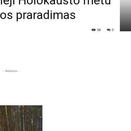
sieji Holokausto metu
uvos praradimas
54
8
- Reklama -