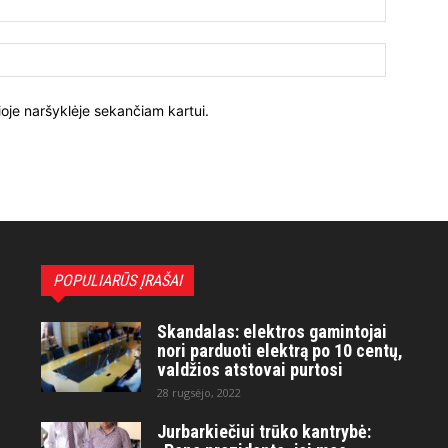
ioje naršyklėje sekančiam kartui.
POPULIARŪS ĮRAŠAI
Skandalas: elektros gamintojai
nori parduoti elektrą po 10 centų,
valdžios atstovai purtosi
28 rugsėjo, 2022
Jurbarkiečiui trūko kantrybė: