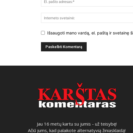
Išsaugoti mano vardą, el. paštą ir svetainę š
Jau 16 metų kartu su jumis - už teisybę!
Ačiū jums, kad palaikote alternatyvią žiniasklaidą!