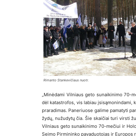
Rimanto Stankevičiaus nuotr.
„Minėdami Vilniaus geto sunaikinimo 70-m
dėl katastrofos, vis labiau įsisąmonindami, k
praradimas. Paneriuose galime pamatyti pami
žydų, nužudytų čia. Šie skaičiai turi virsti 
Vilniaus geto sunaikinimo 70-mečiui ir Ho
Seimo Pirmininko pavaduotojas ir Europos r