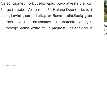
 Veiso, tuometinio budelių vado, buvo atvežta čia, kur
užengė į duobę. Veiso meilužė Helena Degner, buvusi
Liubą Levicką seriją kulkų, amžiams nutildžiusių geto
o Liubos Levickos, dainininkės su nuostabia dvasia, ir
Au
Ji mokėjo daina džiuginti ir paguosti, palengvinti ir
pr
ka
- Reklama -