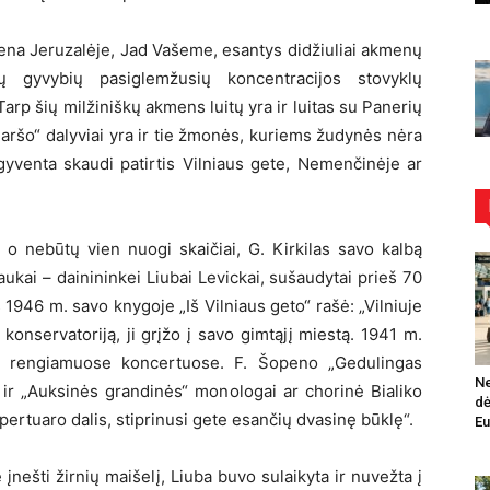
ena Jeruzalėje, Jad Vašeme, esantys didžiuliai akmenų
ydų gyvybių pasiglemžusių koncentracijos stovyklų
Tarp šių milžiniškų akmens luitų yra ir luitas su Panerių
aršo“ dalyviai yra ir tie žmonės, kuriems žudynės nėra
gyventa skaudi patirtis Vilniaus gete, Nemenčinėje ar
 o nebūtų vien nuogi skaičiai, G. Kirkilas savo kalbą
ukai – dainininkei Liubai Levickai, sušaudytai prieš 70
946 m. savo knygoje „Iš Vilniaus geto“ rašė: „Vilniuje
konservatoriją, ji grįžo į savo gimtąjį miestą. 1941 m.
ten rengiamuose koncertuose. F. Šopeno „Gedulingas
Ne
 ir „Auksinės grandinės“ monologai ar chorinė Bialiko
dė
ertuaro dalis, stiprinusi gete esančių dvasinę būklę“.
Eu
 įnešti žirnių maišelį, Liuba buvo sulaikyta ir nuvežta į