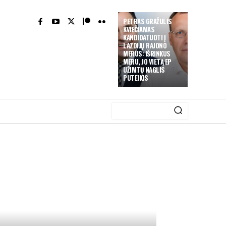
PETRAS GRAŽULIS
KVIEČIAMAS
KANDIDATUOTI Į
LAZDIJŲ RAJONO
MERUS: IŠRINKUS
MERU, JO VIETĄ EP
UŽIMTŲ NAGLIS
PUTEIKIS