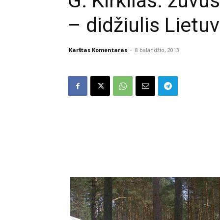
G. Kirkilas: žuvu
– didžiulis Liet
Karštas Komentaras
-
8 balandžio, 2013