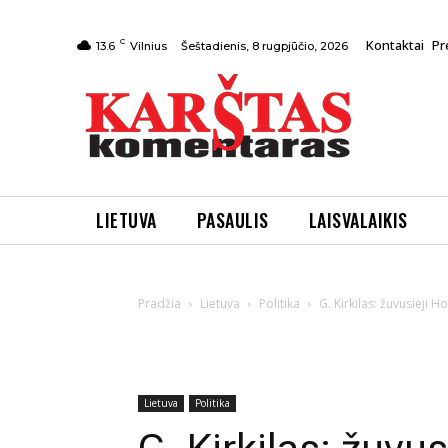
C
Kontaktai
Pr
Šeštadienis, 8 rugpjūčio, 2026
13.6
Vilnius
LIETUVA
PASAULIS
LAISVALAIKIS
Pradžia
Lietuva
Politika
G. Kirkilas: žuvusieji 
Lietuva
Politika