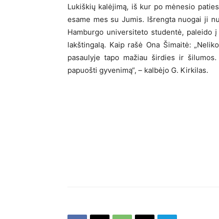
Lukiškių kalėjimą, iš kur po mėnesio paties
esame mes su Jumis. Išrengta nuogai ji n
Hamburgo universiteto studentė, paleido į 
lakštingalą. Kaip rašė Ona Šimaitė: „Nelik
pasaulyje tapo mažiau širdies ir šilumos. 
papuošti gyvenimą“, – kalbėjo G. Kirkilas.