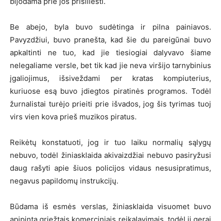
bijodama prie jos prisiliesti.
Be abejo, byla buvo sudėtinga ir pilna painiavos.
Pavyzdžiui, buvo pranešta, kad šie du pareigūnai buvo
apkaltinti ne tuo, kad jie tiesiogiai dalyvavo šiame
nelegaliame versle, bet tik kad jie neva viršijo tarnybinius
įgaliojimus, išsiveždami per kratas kompiuterius,
kuriuose esą buvo įdiegtos piratinės programos. Todėl
žurnalistai turėjo prieiti prie išvados, jog šis tyrimas tuoj
virs vien kova prieš muzikos piratus.
Reikėtų konstatuoti, jog ir tuo laiku normalių sąlygų
nebuvo, todėl žiniasklaida akivaizdžiai nebuvo pasiryžusi
daug rašyti apie šiuos policijos vidaus nesusipratimus,
negavus papildomų instrukcijų.
Būdama iš esmės verslas, žiniasklaida visuomet buvo
apipinta griežtais komerciniais reikalavimais, todėl ji gerai