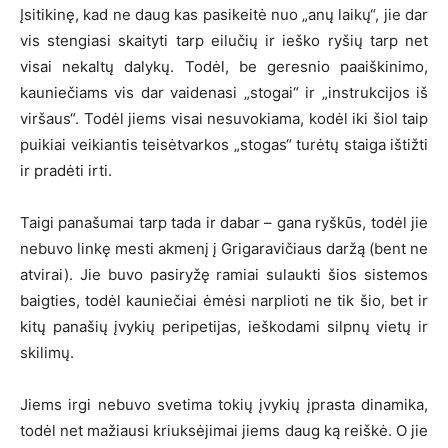
Įsitikinę, kad ne daug kas pasikeitė nuo „anų laikų“, jie dar
vis stengiasi skaityti tarp eilučių ir ieško ryšių tarp net
visai nekaltų dalykų. Todėl, be geresnio paaiškinimo,
kauniečiams vis dar vaidenasi „stogai“ ir „instrukcijos iš
viršaus“. Todėl jiems visai nesuvokiama, kodėl iki šiol taip
puikiai veikiantis teisėtvarkos „stogas“ turėtų staiga ištižti
ir pradėti irti.
Taigi panašumai tarp tada ir dabar – gana ryškūs, todėl jie
nebuvo linkę mesti akmenį į Grigaravičiaus daržą (bent ne
atvirai). Jie buvo pasiryžę ramiai sulaukti šios sistemos
baigties, todėl kauniečiai ėmėsi narplioti ne tik šio, bet ir
kitų panašių įvykių peripetijas, ieškodami silpnų vietų ir
skilimų.
Jiems irgi nebuvo svetima tokių įvykių įprasta dinamika,
todėl net mažiausi kriuksėjimai jiems daug ką reiškė. O jie