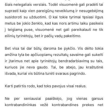
šiais nelegaliais verslais. Todėl visuomenė gali pradėti tai
suprasti kaip vien pareigūnų neveiklumą ir nesugebėjimą
susidoroti su užduotimi. O kai tokie tyrimai tęsiasi ilgus
metus be jokio ženklo, kad kas nors artimu laiku pasikeis
į teigiamą puse, visuomenė net gali pareikalauti ne tik
eilinių tyrinėtojų, bet ir pačių vadų pakeitimo.
Bet visa tai dar būtų daroma be pykčio. Vis dėlto tokia
amžina tyla be apčiuopiamų rezultatų savaime gali sukelti
ir įtarimus net apie tyrinėtojų bendradarbiavimą su tais,
kuriuos jie neva gaudo. Tai, be abejo, jau kraštutinė
išvada, kuriai vis būtina turėti svaraus pagrindo.
Karti patirtis rodo, kad toks pavojus visai realus.
Ne per seniausiai paaiškėjo, jog vienas garsus
kontrabandininkas vežė kontrabandines prekes net