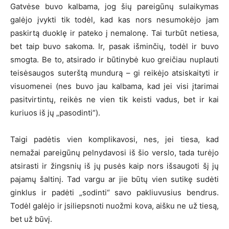
Gatvėse buvo kalbama, jog šių pareigūnų sulaikymas
galėjo įvykti tik todėl, kad kas nors nesumokėjo jam
paskirtą duoklę ir pateko į nemalonę. Tai turbūt netiesa,
bet taip buvo sakoma. Ir, pasak išminčių, todėl ir buvo
smogta. Be to, atsirado ir būtinybė kuo greičiau nuplauti
teisėsaugos suterštą mundurą – gi reikėjo atsiskaityti ir
visuomenei (nes buvo jau kalbama, kad jei visi įtarimai
pasitvirtintų, reikės ne vien tik keisti vadus, bet ir kai
kuriuos iš jų „pasodinti“).
Taigi padėtis vien komplikavosi, nes, jei tiesa, kad
nemažai pareigūnų pelnydavosi iš šio verslo, tada turėjo
atsirasti ir žingsnių iš jų pusės kaip nors išsaugoti šį jų
pajamų šaltinį. Tad vargu ar jie būtų vien sutikę sudėti
ginklus ir padėti „sodinti“ savo pakliuvusius bendrus.
Todėl galėjo ir įsiliepsnoti nuožmi kova, aišku ne už tiesą,
bet už būvį.