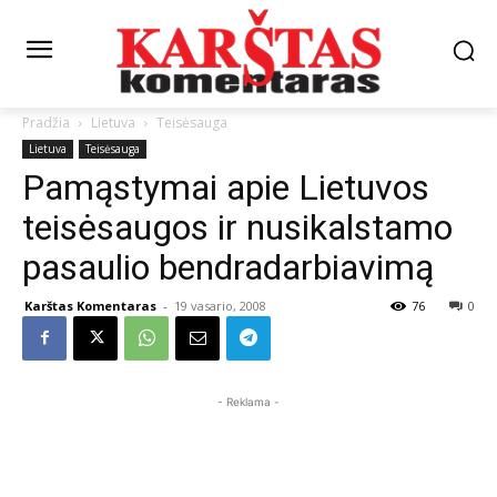
Pradžia
Lietuva
Teisėsauga
Lietuva
Teisėsauga
Pamąstymai apie Lietuvos
teisėsaugos ir nusikalstamo
pasaulio bendradarbiavimą
Karštas Komentaras
-
19 vasario, 2008
76
0
- Reklama -