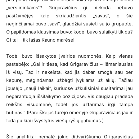
„verslininkams“? Grigaravičius gi niekada nebuvo
pasižymėjęs kaip skriaudžiantis „savus“, o šie
neginčijamai buvo „savi“, glaudžiai susieti su jo grupuote.
O papildomas klausimas buvo: kodėl buvo sulaikyti tik du?
Gi tai – tik lašas Kauno marėse!
Todėl buvo išsakytos įvairios nuomonės. Kaip vienas
pastebėjo: „Gal ir tiesa, kad Grigaravičius – išmaniausias
iš visų. Tad ir nekeista, kad jis dabar smogė sau per
kepurę, mėgindamas užbėgti įvykiams už akių. Tačiau
įpusėjo „nauji laikai“, kuriuose užkulisiniai susitarimai jau
negarantuoja išsilaikymo pozicijose. Vis daugiau pradeda
reikštis visuomenė, todėl jos užtarimas irgi tampa
būtinas.“ (Pareiškėjas turėjo omenyje Grigaravičiaus jau ir
tada puikiai išvystytus viešų ryšių gabumus.)
Šie analitikai nematė jokio didvyriškumo Grigaravičius