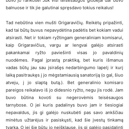
buvo jo rankose! Juk visi teisėsaugos globėjai dar buvo
balnuose ir tik jie galutinai spręsdavo tokius reikalus!
Tad nebūtina vien mušti Grigaravičių. Reikėtų pripažinti,
kad tai būtų buvus nepavydėtina padėtis bet kokiam vadui
atsirasti. Net ir tokiam ryžtingam generaliniam komisarui,
kaip Grigaravičius, vargu ar lengvai galėjo atsirasti
pakankamai ryžto paviešinti visas jo pavaldinių
nuodėmes. Pagal įprastą praktiką, bet kuris išmanus
vadas būtų jau sau įsirašęs nedarbingumo lapelį ir kurį
laiką pasitraukęs į jo mėgstamiausią sanatoriją (o gal, šiuo
atveju, į jo slaptą butą.). Bet generalinio komisaro
pareigos reikalavo iš jo didesnio ryžto, negu jis rodė. Jam
buvo būtina kovoti su negerovėmis teisėsaugos
tarnybose. O jei kuris padalinys buvo jam ir tiesiogiai
nepavaldus, jis gi galėjo nuskubėti pas savo ankščiau
minėtus užtarėjus ir pasiskųsti, kad šie įvestų tinkamą
tvarką. O jei šie būtų jo neišklausę, jis gi galėjo pasidalinti