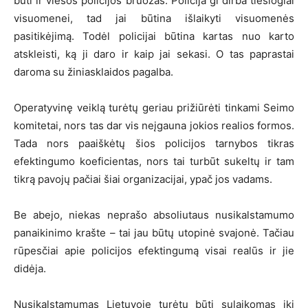
būti ir viešos policijos bruožas. Policija gi dirba tiesiogiai
visuomenei, tad jai būtina išlaikyti visuomenės
pasitikėjimą. Todėl policijai būtina kartas nuo karto
atskleisti, ką ji daro ir kaip jai sekasi. O tas paprastai
daroma su žiniasklaidos pagalba.
Operatyvinę veiklą turėtų geriau prižiūrėti tinkami Seimo
komitetai, nors tas dar vis neįgauna jokios realios formos.
Tada nors paaiškėtų šios policijos tarnybos tikras
efektingumo koeficientas, nors tai turbūt sukeltų ir tam
tikrą pavojų pačiai šiai organizacijai, ypač jos vadams.
Be abejo, niekas neprašo absoliutaus nusikalstamumo
panaikinimo krašte – tai jau būtų utopinė svajonė. Tačiau
rūpesčiai apie policijos efektingumą visai realūs ir jie
didėja.
Nusikalstamumas Lietuvoje turėtų būti sulaikomas iki