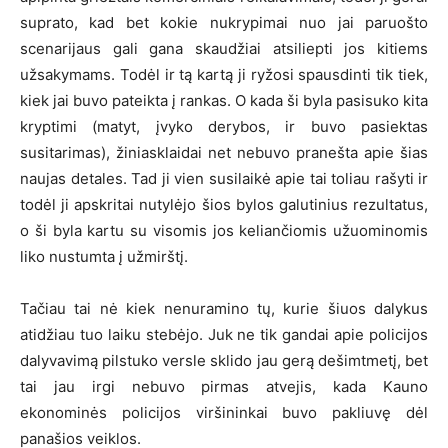
suprato, kad bet kokie nukrypimai nuo jai paruošto
scenarijaus gali gana skaudžiai atsiliepti jos kitiems
užsakymams. Todėl ir tą kartą ji ryžosi spausdinti tik tiek,
kiek jai buvo pateikta į rankas. O kada ši byla pasisuko kita
kryptimi (matyt, įvyko derybos, ir buvo pasiektas
susitarimas), žiniasklaidai net nebuvo pranešta apie šias
naujas detales. Tad ji vien susilaikė apie tai toliau rašyti ir
todėl ji apskritai nutylėjo šios bylos galutinius rezultatus,
o ši byla kartu su visomis jos keliančiomis užuominomis
liko nustumta į užmirštį.
Tačiau tai nė kiek nenuramino tų, kurie šiuos dalykus
atidžiau tuo laiku stebėjo. Juk ne tik gandai apie policijos
dalyvavimą pilstuko versle sklido jau gerą dešimtmetį, bet
tai jau irgi nebuvo pirmas atvejis, kada Kauno
ekonominės policijos viršininkai buvo pakliuvę dėl
panašios veiklos.