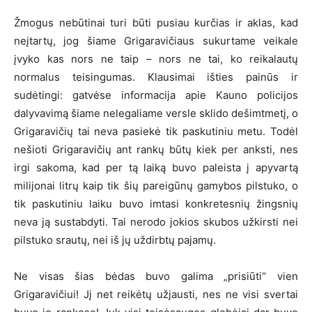
Žmogus nebūtinai turi būti pusiau kurčias ir aklas, kad
neįtartų, jog šiame Grigaravičiaus sukurtame veikale
įvyko kas nors ne taip – nors ne tai, ko reikalautų
normalus teisingumas. Klausimai išties painūs ir
sudėtingi: gatvėse informacija apie Kauno policijos
dalyvavimą šiame nelegaliame versle sklido dešimtmetį, o
Grigaravičių tai neva pasiekė tik paskutiniu metu. Todėl
nešioti Grigaravičių ant rankų būtų kiek per anksti, nes
irgi sakoma, kad per tą laiką buvo paleista į apyvartą
milijonai litrų kaip tik šių pareigūnų gamybos pilstuko, o
tik paskutiniu laiku buvo imtasi konkretesnių žingsnių
neva ją sustabdyti. Tai nerodo jokios skubos užkirsti nei
pilstuko srautų, nei iš jų uždirbtų pajamų.
Ne visas šias bėdas buvo galima „prisiūti“ vien
Grigaravičiui! Jį net reikėtų užjausti, nes ne visi svertai