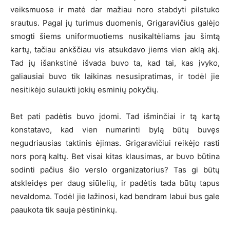
veiksmuose ir matė dar mažiau noro stabdyti pilstuko
srautus. Pagal jų turimus duomenis, Grigaravičius galėjo
smogti šiems uniformuotiems nusikaltėliams jau šimtą
kartų, tačiau ankščiau vis atsukdavo jiems vien aklą akį.
Tad jų išankstinė išvada buvo ta, kad tai, kas įvyko,
galiausiai buvo tik laikinas nesusipratimas, ir todėl jie
nesitikėjo sulaukti jokių esminių pokyčių.
Bet pati padėtis buvo įdomi. Tad išminčiai ir tą kartą
konstatavo, kad vien numarinti bylą būtų buvęs
negudriausias taktinis ėjimas. Grigaravičiui reikėjo rasti
nors porą kaltų. Bet visai kitas klausimas, ar buvo būtina
sodinti pačius šio verslo organizatorius? Tas gi būtų
atskleidęs per daug siūlelių, ir padėtis tada būtų tapus
nevaldoma. Todėl jie lažinosi, kad bendram labui bus gale
paaukota tik sauja pėstininkų.