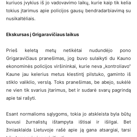
kuriuos įvykius iš jo vadovavimo laikų, kurie kaip tik kelia
tokius įtarimus apie policijos gausų bendradarbiavimą su
nusikaltėliais.
Ekskursas į Grigaravičiaus laikus
Prieš keletą metų netikėtai nudundėjo pono
Grigaravičiaus pranešimas, jog buvo sulaikyti du Kauno
ekonominės policijos viršininkai, kurie neva „kontroliavo“
Kaune jau kelerius metus klestintį pilstuko, gaminto iš
stiklo valiklio, verslą. Toks pranešimas, be abejo, sukėlė
ne vien tik svarius įtarimus, bet ir sudarė svarų pagrindą
apie tai rašyti.
Esant normalioms sąlygoms, tokia jo atskleista byla būtų
buvusi žurnalistų ištampyta ištisai ir išilgai. Bet
žiniasklaida Lietuvoje rašė apie ją gana atsargiai, tarsi