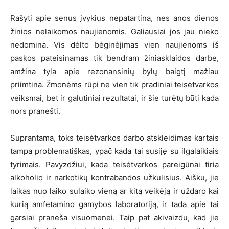
Rašyti apie senus įvykius nepatartina, nes anos dienos
žinios nelaikomos naujienomis. Galiausiai jos jau nieko
nedomina. Vis dėlto bėginėjimas vien naujienoms iš
paskos pateisinamas tik bendram žiniasklaidos darbe,
amžina tyla apie rezonansinių bylų baigtį mažiau
priimtina. Žmonėms rūpi ne vien tik pradiniai teisėtvarkos
veiksmai, bet ir galutiniai rezultatai, ir šie turėtų būti kada
nors pranešti.
Suprantama, toks teisėtvarkos darbo atskleidimas kartais
tampa problematiškas, ypač kada tai susiję su ilgalaikiais
tyrimais. Pavyzdžiui, kada teisėtvarkos pareigūnai tiria
alkoholio ir narkotikų kontrabandos užkulisius. Aišku, jie
laikas nuo laiko sulaiko vieną ar kitą veikėją ir uždaro kai
kurią amfetamino gamybos laboratoriją, ir tada apie tai
garsiai praneša visuomenei. Taip pat akivaizdu, kad jie