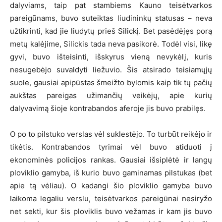
dalyviams, taip pat stambiems Kauno teisėtvarkos
pareigūnams, buvo suteiktas liudininkų statusas – neva
užtikrinti, kad jie liudytų prieš Silickį. Bet pasėdėjęs porą
metų kalėjime, Silickis tada neva pasikorė. Todėl visi, likę
gyvi, buvo išteisinti, išskyrus vieną nevykėlį, kuris
nesugebėjo suvaldyti liežuvio. Šis atsirado teisiamųjų
suole, gausiai apipūstas šmeižto bylomis kaip tik tų pačių
aukštas pareigas užimančių veikėjų, apie kurių
dalyvavimą šioje kontrabandos aferoje jis buvo prabilęs.
O po to pilstuko verslas vėl suklestėjo. To turbūt reikėjo ir
tikėtis. Kontrabandos tyrimai vėl buvo atiduoti į
ekonominės policijos rankas. Gausiai išsiplėtė ir langų
ploviklio gamyba, iš kurio buvo gaminamas pilstukas (bet
apie tą vėliau). O kadangi šio ploviklio gamyba buvo
laikoma legaliu verslu, teisėtvarkos pareigūnai nesiryžo
net sekti, kur šis ploviklis buvo vežamas ir kam jis buvo