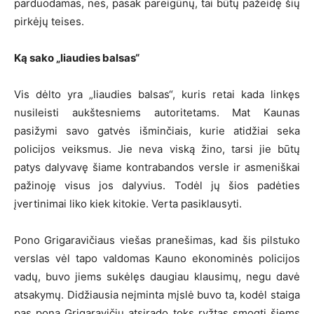
parduodamas, nes, pasak pareigūnų, tai būtų pažeidę šių
pirkėjų teises.
Ką sako „liaudies balsas“
Vis dėlto yra „liaudies balsas“, kuris retai kada linkęs
nusileisti aukštesniems autoritetams. Mat Kaunas
pasižymi savo gatvės išminčiais, kurie atidžiai seka
policijos veiksmus. Jie neva viską žino, tarsi jie būtų
patys dalyvavę šiame kontrabandos versle ir asmeniškai
pažinoję visus jos dalyvius. Todėl jų šios padėties
įvertinimai liko kiek kitokie. Verta pasiklausyti.
Pono Grigaravičiaus viešas pranešimas, kad šis pilstuko
verslas vėl tapo valdomas Kauno ekonominės policijos
vadų, buvo jiems sukėlęs daugiau klausimų, negu davė
atsakymų. Didžiausia neįminta mįslė buvo ta, kodėl staiga
pas poną Grigaravičių atsirado toks ryžtas smogti šiems