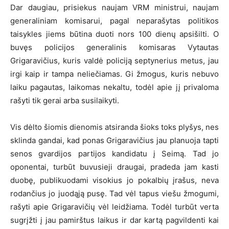
Dar daugiau, prisiekus naujam VRM ministrui, naujam
generaliniam komisarui, pagal neparašytas politikos
taisykles jiems būtina duoti nors 100 dienų apsišilti. O
buvęs policijos generalinis komisaras Vytautas
Grigaravičius, kuris valdė policiją septynerius metus, jau
irgi kaip ir tampa neliečiamas. Gi žmogus, kuris nebuvo
laiku pagautas, laikomas nekaltu, todėl apie jį privaloma
rašyti tik gerai arba susilaikyti.
Vis dėlto šiomis dienomis atsiranda šioks toks plyšys, nes
sklinda gandai, kad ponas Grigaravičius jau planuoja tapti
senos gvardijos partijos kandidatu į Seimą. Tad jo
oponentai, turbūt buvusieji draugai, pradeda jam kasti
duobę, publikuodami visokius jo pokalbių įrašus, neva
rodančius jo juodąją pusę. Tad vėl tapus viešu žmogumi,
rašyti apie Grigaravičių vėl leidžiama. Todėl turbūt verta
sugrįžti į jau pamirštus laikus ir dar kartą pagvildenti kai