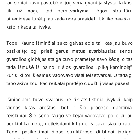
jau seniai buvo pastebėję, jog sena gvardija slysta, laikosi
tik už nagų, tad persitvarkymai jėgos struktūrų
piramidėse turėtų jau kada nors prasidėti, tik liko neaišku,
kaip ir kada tai įvyks.
Todėl Kauno išminčiai suko galvas apie tai, kas jau buvo
pasikeitę: ogi prieš gerus metus svarbiausias senos
gvardijos globėjas staiga buvo prametęs savo kėdę, o tas
tada išmušė iš balno ir šios gvardijos „pilką kardinolą“,
kuris iki tol iš esmės vadovavo visai teisėtvarkai. O tada gi
tapo akivaizdu, kad reikalai pradėjo čiuožti į visas puses!
Išminčiams buvo svarbūs ne tik atsitiktiniai įvykiai, kaip
vienas kitas areštas, bet ir šio proceso gamtiniai
reiškiniai. Šie seno raugo veikėjai vadovavo policijai jau
penkiolika metų, neįleisdami kitų ne iš savo siauro rato.
Todėl pasikeitimai šiose struktūrose dirbtinai įstrigo,