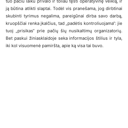
tuo pačiu laiku privalo ir toliau tęsti operatyvinę veiklą, ir
ją būtina atlikti slaptai. Todėl vis pranešama, jog dirbtinai
skubinti tyrimus negalima, pareigūnai dirba savo darbą,
kruopščiai renka įkalčius, tad „padėtis kontroliuojama“: jie
tuoj „prisikas“ prie pačių šių nusikaltimų organizatorių.
Bet paskui žiniasklaidoje seka informacijos štilius ir tyla,
iki kol visuomenė pamiršta, apie ką visa tai buvo.