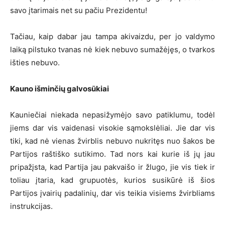
savo įtarimais net su pačiu Prezidentu!
Tačiau, kaip dabar jau tampa akivaizdu, per jo valdymo
laiką pilstuko tvanas nė kiek nebuvo sumažėjęs, o tvarkos
išties nebuvo.
Kauno išminčių galvosūkiai
Kauniečiai niekada nepasižymėjo savo patiklumu, todėl
jiems dar vis vaidenasi visokie sąmokslėliai. Jie dar vis
tiki, kad nė vienas žvirblis nebuvo nukritęs nuo šakos be
Partijos raštiško sutikimo. Tad nors kai kurie iš jų jau
pripažįsta, kad Partija jau pakvaišo ir žlugo, jie vis tiek ir
toliau įtaria, kad grupuotės, kurios susikūrė iš šios
Partijos įvairių padalinių, dar vis teikia visiems žvirbliams
instrukcijas.