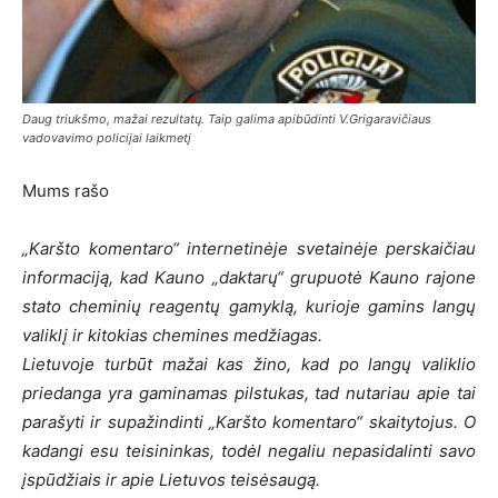
Daug triukšmo, mažai rezultatų. Taip galima apibūdinti V.Grigaravičiaus
vadovavimo policijai laikmetį
Mums rašo
„Karšto komentaro“ internetinėje svetainėje perskaičiau
informaciją, kad Kauno „daktarų“ grupuotė Kauno rajone
stato cheminių reagentų gamyklą, kurioje gamins langų
valiklį ir kitokias chemines medžiagas.
Lietuvoje turbūt mažai kas žino, kad po langų valiklio
priedanga yra gaminamas pilstukas, tad nutariau apie tai
parašyti ir supažindinti „Karšto komentaro“ skaitytojus. O
kadangi esu teisininkas, todėl negaliu nepasidalinti savo
įspūdžiais ir apie Lietuvos teisėsaugą.