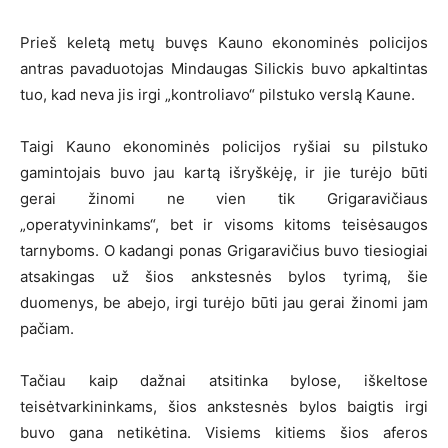
Prieš keletą metų buvęs Kauno ekonominės policijos
antras pavaduotojas Mindaugas Silickis buvo apkaltintas
tuo, kad neva jis irgi „kontroliavo“ pilstuko verslą Kaune.
Taigi Kauno ekonominės policijos ryšiai su pilstuko
gamintojais buvo jau kartą išryškėję, ir jie turėjo būti
gerai žinomi ne vien tik Grigaravičiaus
„operatyvininkams“, bet ir visoms kitoms teisėsaugos
tarnyboms. O kadangi ponas Grigaravičius buvo tiesiogiai
atsakingas už šios ankstesnės bylos tyrimą, šie
duomenys, be abejo, irgi turėjo būti jau gerai žinomi jam
pačiam.
Tačiau kaip dažnai atsitinka bylose, iškeltose
teisėtvarkininkams, šios ankstesnės bylos baigtis irgi
buvo gana netikėtina. Visiems kitiems šios aferos