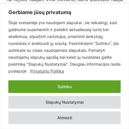
augančiam principingumui. Tad nežiūrint į grėsmę savo
Gerbiame jūsų privatumą
kėdei, šis, pagriebęs Grigaravičių už gerklės ir įspyręs
kulnu į jo pilvą, nutarė kartu nusiridenti nuo kalno, ir taip
Šioje svetainėje yra naudojami slapukai. Jie reikalingi, kad
pagaliau atplėšti Grigaravičiaus jau įaugusį sukibimą su
galėtume suasmeninti ir pateikti aktualiausią turinį bei
skelbimus, atpažinti vartotojus, prisiminti lankytojų
generalinio komisaro postu.
nuostatas ir analizuoti jų srautą. Pasirinkdami "Sutinku", jūs
sutinkate su visais naudojamais slapukais. Pamatyti
Tik bėda, kad mūsų Prezidentas nesugebėjo atskirti to,
naudojamų slapukų sąrašą bei keisti jų nuostatas galite
kuris laiko principingumą aukščiau už viską, nuo to, kuris
pasirinkę "Slapukų Nustatymai". Daugiau informacijos rasite
principingumo apskritai nepažįsta. Bet tą reikėjo
puslapyje .
Privatumo Politika
numatyti, kadangi Prezidento patarėjai, jau ilgą laiką
tarnavę šiai senai gvardijai, darė viską, kad taip atsitiktų.
Sutinku
Ar pavyks naujam komisarui pakeisti seną tvarką?
Slapukų Nustatymai
Taigi naujajam generaliniam komisarui teko labai sunki
Atmesti
užduotis: jis privalo ištraukti policiją iš šio liūno ir įvesti
drausmę, tinkančią Vakarų Europos šalių standartams. Tai