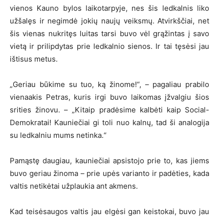
vienos Kauno bylos laikotarpyje, nes šis ledkalnis liko
užšalęs ir negimdė jokių naujų veiksmų. Atvirkščiai, net
šis vienas nukritęs luitas tarsi buvo vėl grąžintas į savo
vietą ir prilipdytas prie ledkalnio sienos. Ir tai tęsėsi jau
ištisus metus.
„Geriau būkime su tuo, ką žinome!“, – pagaliau prabilo
vienaakis Petras, kuris irgi buvo laikomas įžvalgiu šios
srities žinovu. – „Kitaip pradėsime kalbėti kaip Social-
Demokratai! Kauniečiai gi toli nuo kalnų, tad ši analogija
su ledkalniu mums netinka.“
Pamąstę daugiau, kauniečiai apsistojo prie to, kas jiems
buvo geriau žinoma – prie upės varianto ir padėties, kada
valtis netikėtai užplaukia ant akmens.
Kad teisėsaugos valtis jau elgėsi gan keistokai, buvo jau