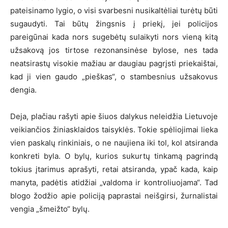
pateisinamo lygio, o visi svarbesni nusikaltėliai turėtų būti
sugaudyti. Tai būtų žingsnis į priekį, jei policijos
pareigūnai kada nors sugebėtų sulaikyti nors vieną kitą
užsakovą jos tirtose rezonansinėse bylose, nes tada
neatsirastų visokie mažiau ar daugiau pagrįsti priekaištai,
kad ji vien gaudo „pieškas“, o stambesnius užsakovus
dengia.
Deja, plačiau rašyti apie šiuos dalykus neleidžia Lietuvoje
veikiančios žiniasklaidos taisyklės. Tokie spėliojimai lieka
vien paskalų rinkiniais, o ne naujiena iki tol, kol atsiranda
konkreti byla. O bylų, kurios sukurtų tinkamą pagrindą
tokius įtarimus aprašyti, retai atsiranda, ypač kada, kaip
manyta, padėtis atidžiai „valdoma ir kontroliuojama“. Tad
blogo žodžio apie policiją paprastai neišgirsi, žurnalistai
vengia „šmeižto“ bylų.