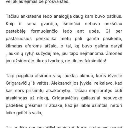
vėl aklas ėjimas be prošvaistės.
Tačiau ankstesnė ledo analogija daug kam buvo patikus.
Kaip ir sena gvardija, išminčiai nebuvo ankščiau
pastebėję formuojančio ledo ant upės. Gi per
pastaruosius penkiolika metų pati gamta pasikeitė,
klimatas aferoms atšalo, o tai, ką buvo galima daryti
„laukinių rytų“ sužydėjime, jau tapo neįmanoma. Žmonės
jau užsinorėjo tikros tvarkos, ne tik jos faksimilės!
Taip pagaliau atsirado visų lauktas akmuo, kuris išvertė
Grigaravičių iš valtės. Aleksandrijos įvykiai reikalavo, kad
kas nors prisiimtų atsakomybę. Tačiau nepripratęs būti
atsakingas už nieką, Grigaravičius galiausiai nesuvokė
padėties grėsmės ir atsakė, kad jis labai užimtas, neturi
laiko gailėtis vaikų.
Tai neįtiko naujam VRM ministrui, kuris atstovavo naujai