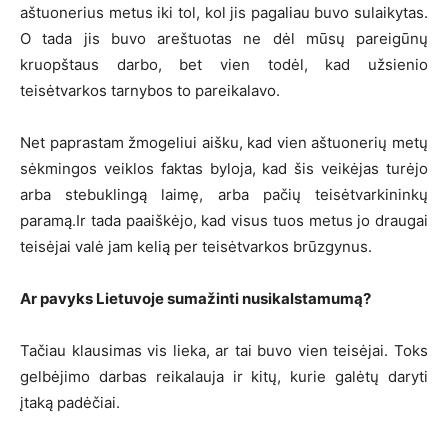
aštuonerius metus iki tol, kol jis pagaliau buvo sulaikytas.
O tada jis buvo areštuotas ne dėl mūsų pareigūnų
kruopštaus darbo, bet vien todėl, kad užsienio
teisėtvarkos tarnybos to pareikalavo.
Net paprastam žmogeliui aišku, kad vien aštuonerių metų
sėkmingos veiklos faktas byloja, kad šis veikėjas turėjo
arba stebuklingą laimę, arba pačių teisėtvarkininkų
paramą.Ir tada paaiškėjo, kad visus tuos metus jo draugai
teisėjai valė jam kelią per teisėtvarkos brūzgynus.
Ar pavyks Lietuvoje sumažinti nusikalstamumą?
Tačiau klausimas vis lieka, ar tai buvo vien teisėjai. Toks
gelbėjimo darbas reikalauja ir kitų, kurie galėtų daryti
įtaką padėčiai.