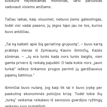
susikūrė neįveikiamas monolitas, tarsi paruoštas
vadovauti visiems amžiams.
Tačiau laikas, kaip visuomet, nebuvo jiems gailestingas,
todėl visi vadai paseno, jų jėgos tapo jau ne tos, kurios
buvo ankščiau.
„Tai ką kalbėti apie šią geriatrinę grupuotę“, – buvo kartą
prabilęs vienas iš žymiausių Kauno išminčių, Kazės
sūnėnas. – „Jų era turės kada nors turės baigtis, vien
gamta privers šį reikalą pajudėti. O tada kokie nors „jauni
turkai“ ieškos tinkamos progos perimti jų gardžiausius
pajamų šaltinius.“
Išminčiai buvo nutarę, jog kaip tik tai ir buvo įvykę per
paskutinę ekonominės policijos krizę. Todėl tokie šių
„turkų“ veiksmai reikalavo iš senosios gvardijos ryžtingų
veiksmų juos numalšinti.