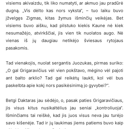
visiems akivaizdu, tik liko numatyti, ar akmuo jau pradūrė
dugną. „Vis dėlto kas nors vyksta“, – tuo laiku buvo
įžvelgęs Zigmas, kitas žymus išminčių veikėjas. Bet
visiems buvo aišku, kad pilstuko kiekis Kaune nė kiek
nesumažėjo, atvirkščiai, jis vien tik nuolatos augo. Nė
vienas iš jų daugiau netikėjo šviesaus rytojaus
pasakomis.
Tad vienakojis, nuolat sergantis Juozukas, pirmas suriko:
„O gal Grigaravičius vėl vien pokštavo, mėgino vėl pajoti
ant balto arklio? Tad gal reikėtų laukti, kol vėl bus
paskelbta apie kokį nors pasikėsinimą jo gyvybei?“.
Betgi Daktaras jau sėdėjo, o, pasak paties Grigaravičiaus,
jis visus kitus nusikaltėlius jau seniai „kontroliuoja“.
Išminčiams tai reiškė, kad jis juos visus neva jau turėjo
savo kišenėje. Tad ir jų laukimas jiems patiems buvo kaip