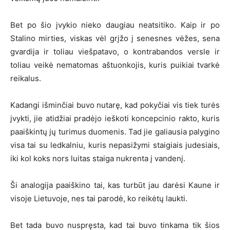
Bet po šio įvykio nieko daugiau neatsitiko. Kaip ir po
Stalino mirties, viskas vėl grįžo į senesnes vėžes, sena
gvardija ir toliau viešpatavo, o kontrabandos versle ir
toliau veikė nematomas aštuonkojis, kuris puikiai tvarkė
reikalus.
Kadangi išminčiai buvo nutarę, kad pokyčiai vis tiek turės
įvykti, jie atidžiai pradėjo ieškoti koncepcinio rakto, kuris
paaiškintų jų turimus duomenis. Tad jie galiausia palygino
visa tai su ledkalniu, kuris nepasižymi staigiais judesiais,
iki kol koks nors luitas staiga nukrenta į vandenį.
Ši analogija paaiškino tai, kas turbūt jau darėsi Kaune ir
visoje Lietuvoje, nes tai parodė, ko reikėtų laukti.
Bet tada buvo nuspręsta, kad tai buvo tinkama tik šios