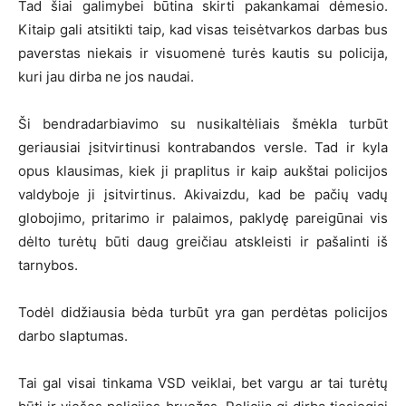
Tad šiai galimybei būtina skirti pakankamai dėmesio.
Kitaip gali atsitikti taip, kad visas teisėtvarkos darbas bus
paverstas niekais ir visuomenė turės kautis su policija,
kuri jau dirba ne jos naudai.
Ši bendradarbiavimo su nusikaltėliais šmėkla turbūt
geriausiai įsitvirtinusi kontrabandos versle. Tad ir kyla
opus klausimas, kiek ji praplitus ir kaip aukštai policijos
valdyboje ji įsitvirtinus. Akivaizdu, kad be pačių vadų
globojimo, pritarimo ir palaimos, paklydę pareigūnai vis
dėlto turėtų būti daug greičiau atskleisti ir pašalinti iš
tarnybos.
Todėl didžiausia bėda turbūt yra gan perdėtas policijos
darbo slaptumas.
Tai gal visai tinkama VSD veiklai, bet vargu ar tai turėtų