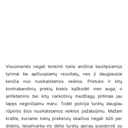
Visuomenės negali tenkinti tokie amžinai besitęsiantys
tyrimai be apčiuopiamų rezultatų, nes ji daugiausiai
kenčia nuo nusikalstamos veiklos. Pilstuko ir kitų
kontrabandinių prekių kiekis kažkodėl vien auga, o
amfetamino bei kitų narkotinių medžiagų plitimas jau
tapęs neginčijamu maru. Todėl policija turėtų daugiau
rūpintis šios nusikalstamos veiklos pažabojimu. Mažam
krašte, kuriame tokių prekeivių skaičius negali būti per
didelis, teisėtvarka vis dėlto turėtų geriau susidoroti su