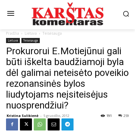
Pradžia
Lietuva
Teisėsauga
Lietuva
Teisėsauga
Prokurorui E.Motiejūnui gali
būti iškelta baudžiamoji byla
dėl galimai neteisėto poveikio
rezonansinės bylos
liudytojams neįsiteisėjus
nuosprendžiui?
Kristina Sulikienė
-
5 gruodžio, 2012
191
259