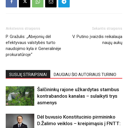
Ankstesnis straipsnis
Sekantis straipsnis
P. Gražulis: „Abejonių dėl
V. Putino įvaizdis reikalauja
efektyvaus valstybės turto
naujų aukų
naudojimo kyla ir Generalinėje
prokuratūroje“
SUSIJĘ STRAIPSNIAI
DAUGIAU ŠIO AUTORIAUS TURINIO
Šalčininkų rajone užkardytas stambus
kontrabandos kanalas – sulaikyti trys
asmenys
Dėl buvusio Konstitucinio pirmininko
D.Žalimo veiklos – kreipimąsis į FNTT: