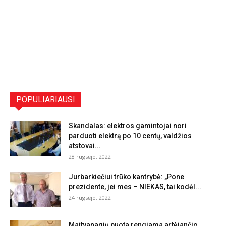
POPULIARIAUSI
Skandalas: elektros gamintojai nori
parduoti elektrą po 10 centų, valdžios
atstovai...
28 rugsėjo, 2022
Jurbarkiečiui trūko kantrybė: „Pone
prezidente, jei mes – NIEKAS, tai kodėl...
24 rugsėjo, 2022
Maitvanagių puota rengiama artėjančio