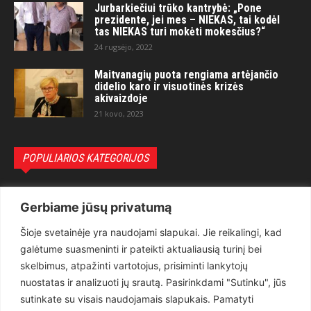
Jurbarkiečiui trūko kantrybė: „Pone
prezidente, jei mes – NIEKAS, tai kodėl
tas NIEKAS turi mokėti mokesčius?“
24 rugsėjo, 2022
Maitvanagių puota rengiama artėjančio
didelio karo ir visuotinės krizės
akivaizdoje
21 kovo, 2023
POPULIARIOS KATEGORIJOS
Politika
3281
Gerbiame jūsų privatumą
Nuomonės
2174
Šioje svetainėje yra naudojami slapukai. Jie reikalingi, kad
Teisėsauga
1497
galėtume suasmeninti ir pateikti aktualiausią turinį bei
Aktualu
1373
skelbimus, atpažinti vartotojus, prisiminti lankytojų
Lietuva
619
nuostatas ir analizuoti jų srautą. Pasirinkdami "Sutinku", jūs
sutinkate su visais naudojamais slapukais. Pamatyti
Pasaulis
560