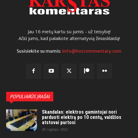
Jau 16 metų kartu su jumis - už teisybę!
Ačiū jums, kad palaikote alternatyvią žiniasklaidą!
Susisiekite su mumis:
info@hotcommentary.com
POPULIARŪS ĮRAŠAI
Skandalas: elektros gamintojai nori
parduoti elektrą po 10 centų, valdžios
atstovai purtosi
28 rugsėjo, 2022