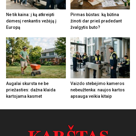
Ne tik kaina: į ką atkreipti
Pirmas būstas: ką būtina
dėmesį renkantis vežėją į
žinoti dar prieš pradedant
Europą
žvalgytis buto?
Augalai skursta ne be
Vaizdo stebėjimo kameros
priežasties: dažna klaida
nebeužtenka: naujos kartos
kartojama kasmet
apsauga veikia kitaip