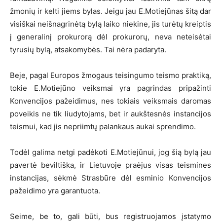
žmonių ir kelti jiems bylas. Jeigu jau E.Motiejūnas šitą dar
visiškai neišnagrinėtą bylą laiko niekine, jis turėtų kreiptis
į generalinį prokurorą dėl prokurorų, neva neteisėtai
tyrusių bylą, atsakomybės. Tai nėra padaryta.
Beje, pagal Europos žmogaus teisingumo teismo praktiką,
tokie E.Motiejūno veiksmai yra pagrindas pripažinti
Konvencijos pažeidimus, nes tokiais veiksmais daromas
poveikis ne tik liudytojams, bet ir aukštesnės instancijos
teismui, kad jis nepriimtų palankaus aukai sprendimo.
Todėl galima netgi padėkoti E.Motiejūnui, jog šią bylą jau
pavertė beviltiška, ir Lietuvoje praėjus visas teismines
instancijas, sėkmė Strasbūre dėl esminio Konvencijos
pažeidimo yra garantuota.
Seime, be to, gali būti, bus registruojamos įstatymo