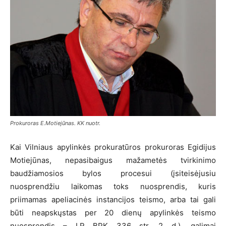
Prokuroras E.Motiejūnas. KK nuotr.
Kai Vilniaus apylinkės prokuratūros prokuroras Egidijus
Motiejūnas, nepasibaigus mažametės tvirkinimo
baudžiamosios bylos procesui (įsiteisėjusiu
nuosprendžiu laikomas toks nuosprendis, kuris
priimamas apeliacinės instancijos teismo, arba tai gali
būti neapskųstas per 20 dienų apylinkės teismo
nuosprendis – LR BPK 336 str. 2 d.), galimai