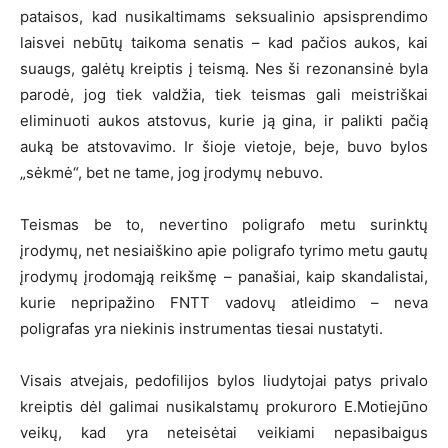
pataisos, kad nusikaltimams seksualinio apsisprendimo
laisvei nebūtų taikoma senatis – kad pačios aukos, kai
suaugs, galėtų kreiptis į teismą. Nes ši rezonansinė byla
parodė, jog tiek valdžia, tiek teismas gali meistriškai
eliminuoti aukos atstovus, kurie ją gina, ir palikti pačią
auką be atstovavimo. Ir šioje vietoje, beje, buvo bylos
„sėkmė“, bet ne tame, jog įrodymų nebuvo.
Teismas be to, nevertino poligrafo metu surinktų
įrodymų, net nesiaiškino apie poligrafo tyrimo metu gautų
įrodymų įrodomąją reikšmę – panašiai, kaip skandalistai,
kurie nepripažino FNTT vadovų atleidimo – neva
poligrafas yra niekinis instrumentas tiesai nustatyti.
Visais atvejais, pedofilijos bylos liudytojai patys privalo
kreiptis dėl galimai nusikalstamų prokuroro E.Motiejūno
veikų, kad yra neteisėtai veikiami nepasibaigus