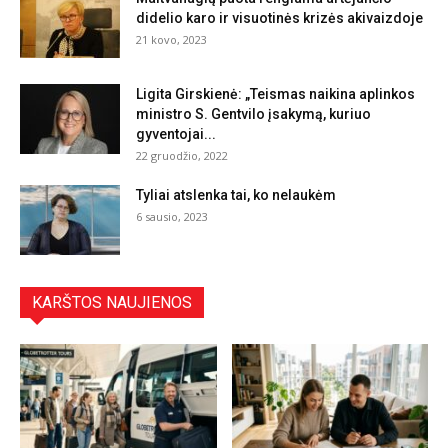
didelio karo ir visuotinės krizės akivaizdoje
21 kovo, 2023
Ligita Girskienė: „Teismas naikina aplinkos
ministro S. Gentvilo įsakymą, kuriuo
gyventojai...
22 gruodžio, 2022
Tyliai atslenka tai, ko nelaukėm
6 sausio, 2023
KARŠTOS NAUJIENOS