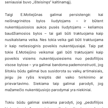
seniausiai buvo „išteisinęs“ kaltinamąjį.
Taigi E.Motiejūnas galimai persistengė: kai
neišnagrinėtos bylos liudytojams – ir būtent
nukentėjusiosios aukos pusės liudytojams – keliamos
baudžiamosios bylos – tai gali būti traktuojama kaip
nusikalstama veika. Nes tokia veika gali būti traktuojama
ir kaip netiesioginis poveikis nukentėjusiajai. Taip pat
tokie E.Motiejūno veiksmai gali būti traktuojami kaip
poveikis visiems nukentėjusiesiems nuo pedofilijos
visose bylose – yra galimai bandoma pademonstruoti, jog
šitokiu būdu galimai bus susidorota su vaikų artimaisiais,
jeigu jie ryšis kreiptis dėl vaiko tvirkinimo ar
prievartavimo. Siekiama taip galimai parodyti, jog
mažamečio nukentėjusiojo parodymai yra niekiniai.
Tokiu būdu galimai siekiama parodyti, jog „pedofilijos