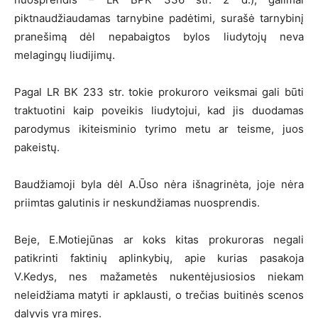
piktnaudžiaudamas tarnybine padėtimi, surašė tarnybinį
pranešimą dėl nepabaigtos bylos liudytojų neva
melagingų liudijimų.
Pagal LR BK 233 str. tokie prokuroro veiksmai gali būti
traktuotini kaip poveikis liudytojui, kad jis duodamas
parodymus ikiteisminio tyrimo metu ar teisme, juos
pakeistų.
Baudžiamoji byla dėl A.Ūso nėra išnagrinėta, joje nėra
priimtas galutinis ir neskundžiamas nuosprendis.
Beje, E.Motiejūnas ar koks kitas prokuroras negali
patikrinti faktinių aplinkybių, apie kurias pasakoja
V.Kedys, nes mažametės nukentėjusiosios niekam
neleidžiama matyti ir apklausti, o trečias buitinės scenos
dalyvis yra miręs.