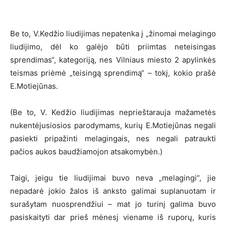
Be to, V.Kedžio liudijimas nepatenka į „žinomai melagingo
liudijimo, dėl ko galėjo būti priimtas neteisingas
sprendimas“, kategoriją, nes Vilniaus miesto 2 apylinkės
teismas priėmė „teisingą sprendimą“ – tokį, kokio prašė
E.Motiejūnas.
(Be to, V. Kedžio liudijimas neprieštarauja mažametės
nukentėjusiosios parodymams, kurių E.Motiejūnas negali
pasiekti pripažinti melagingais, nes negali patraukti
pačios aukos baudžiamojon atsakomybėn.)
Taigi, jeigu tie liudijimai buvo neva „melagingi“, jie
nepadarė jokio žalos iš anksto galimai suplanuotam ir
surašytam nuosprendžiui – mat jo turinį galima buvo
pasiskaityti dar prieš mėnesį viename iš ruporų, kuris