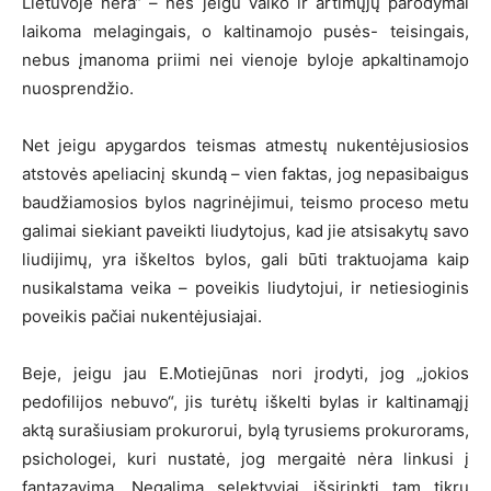
Lietuvoje nėra“ – nes jeigu vaiko ir artimųjų parodymai
laikoma melagingais, o kaltinamojo pusės- teisingais,
nebus įmanoma priimi nei vienoje byloje apkaltinamojo
nuosprendžio.
Net jeigu apygardos teismas atmestų nukentėjusiosios
atstovės apeliacinį skundą – vien faktas, jog nepasibaigus
baudžiamosios bylos nagrinėjimui, teismo proceso metu
galimai siekiant paveikti liudytojus, kad jie atsisakytų savo
liudijimų, yra iškeltos bylos, gali būti traktuojama kaip
nusikalstama veika – poveikis liudytojui, ir netiesioginis
poveikis pačiai nukentėjusiajai.
Beje, jeigu jau E.Motiejūnas nori įrodyti, jog „jokios
pedofilijos nebuvo“, jis turėtų iškelti bylas ir kaltinamąjį
aktą surašiusiam prokurorui, bylą tyrusiems prokurorams,
psichologei, kuri nustatė, jog mergaitė nėra linkusi į
fantazavimą. Negalima selektyviai išsirinkti tam tikrų