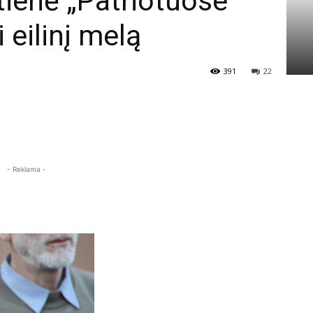
tienė „Patriotuose”
 eilinį melą
391
22
- Reklama -