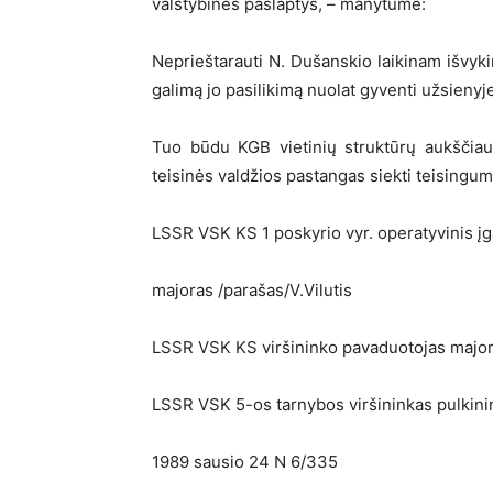
valstybinės paslaptys, – manytume:
Neprieštarauti N. Dušanskio laikinam išvyki
galimą jo pasilikimą nuolat gyventi užsienyj
Tuo būdu KGB vietinių struktūrų aukščiau
teisinės valdžios pastangas siekti teisingum
LSSR VSK KS 1 poskyrio vyr. operatyvinis įga
majoras /parašas/V.Vilutis
LSSR VSK KS viršininko pavaduotojas majo
LSSR VSK 5-os tarnybos viršininkas pulkini
1989 sausio 24 N 6/335