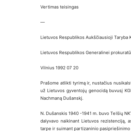
Vertimas teisingas
—
Lietuvos Respublikos Aukščiausioji Taryba K
Lietuvos Respublikos Generalinei prokuratū
Vilnius 1992 07 20
Prašome atlikti tyrimą ir, nustačius nusik
už Lietuvos gyventojų genocidą buvusį KGB 
Nachmaną Dušanskį.
N. Dušanskis 1940 -1941 m. buvo Telšių NKVD 
dalyvavo naikinant Lietuvos rezistenciją, 
tarpe ir suimant partizaninio pasipriešini