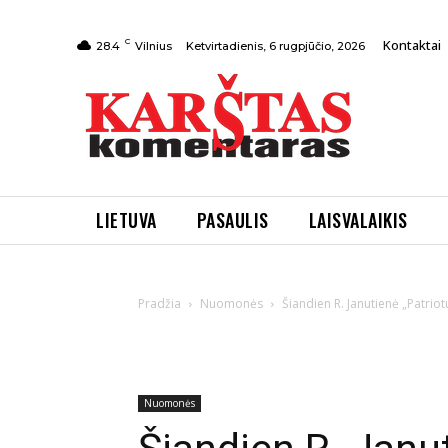
C
Kontaktai
Ketvirtadienis, 6 rugpjūčio, 2026
28.4
Vilnius
LIETUVA
PASAULIS
LAISVALAIKIS
Pradžia
Nuomonės
Šiandien R. Janutienė „Patriot
Nuomonės