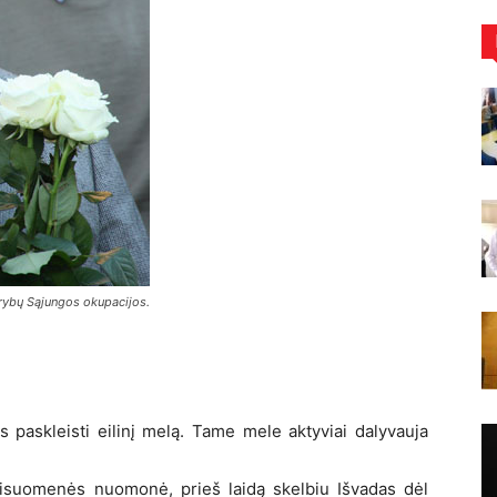
Tarybų Sąjungos okupacijos.
 paskleisti eilinį melą. Tame mele aktyviai dalyvauja
isuomenės nuomonė, prieš laidą skelbiu Išvadas dėl