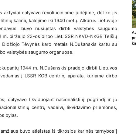
aktyviai dalyvavo revoliuciniame judėjime, dėl ko jis
litinių kalinių kalėjime iki 1940 metų. Atkūrus Lietuvoje
mendavus, buvo nusiųstas dirbti valstybės saugumo
Au
41 m. birželio 23-os dirbo Liet. SSR NKVD-NKGB Telšių
pr
ka
iu. Didžiojo Tėvynės karo metais N.Dušanskis kartu su
 dirbo valstybės saugumo organuose.
 okupantų 1944 m. N.Dušanskis pradėjo dirbti Lietuvos
vedamas į LSSR KGB centrinį aparatą, kuriame dirbo
s, dalyvavo likviduojant nacionalistinį pogrindį ir jo
acionalistinių centrų vadeivų likvidavimo priemones,
os bylas.
amžiaus buvo atleistas iš tikrosios karinės tarnybos į