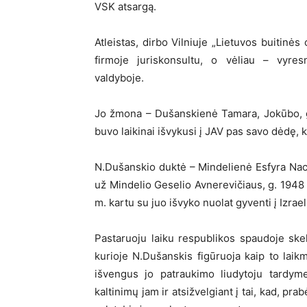
VSK atsargą.
Atleistas, dirbo Vilniuje „Lietuvos buitin
firmoje juriskonsultu, o vėliau – vyresn
valdyboje.
Jo žmona – Dušanskienė Tamara, Jokūbo, g
buvo laikinai išvykusi į JAV pas savo dėdę, 
N.Dušanskio duktė – Mindelienė Esfyra Nac
už Mindelio Geselio Avnerevičiaus, g. 1948
m. kartu su juo išvyko nuolat gyventi į Izrae
Pastaruoju laiku respublikos spaudoje ske
kurioje N.Dušanskis figūruoja kaip to laikm
išvengus jo patraukimo liudytoju tardyme
kaltinimų jam ir atsižvelgiant į tai, kad, p