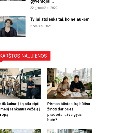
gyventojai...
22 gruodžio, 2022
Tyliai atslenka tai, ko nelaukėm
6 sausio, 2023
KARŠTOS NAUJIENOS
 tik kaina: į ką atkreipti
Pirmas būstas: ką būtina
mesį renkantis vežėją į
žinoti dar prieš
ropą
pradedant žvalgytis
buto?