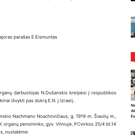
ajoras parašas E.Eismuntas
ganų darbuotojas N.Dušanskis kreipėsi į respublikos
nai išvykti pas dukrą E.N. į Izraelį.
Ne
dė
anskio Nachmano Noachovičiaus, g. 1919 m. Šiaulių m.,
Eu
K organų pensininko, gyv. Vilniuje, PCvirkos 25/4 bt.14
s, nustatėme: