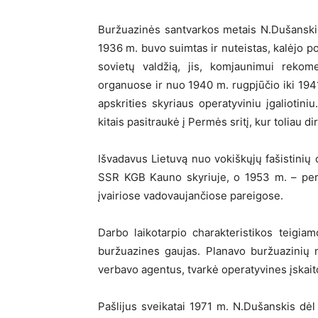
Buržuazinės santvarkos metais N.Dušanskis 
1936 m. buvo suimtas ir nuteistas, kalėjo po
sovietų valdžią, jis, komjaunimui reko
organuose ir nuo 1940 m. rugpjūčio iki 19
apskrities skyriaus operatyviniu įgaliotin
kitais pasitraukė į Permės sritį, kur toliau
Išvadavus Lietuvą nuo vokiškųjų fašistinių
SSR KGB Kauno skyriuje, o 1953 m. – per
įvairiose vadovaujančiose pareigose.
Darbo laikotarpio charakteristikos teigiamo
buržuazines gaujas. Planavo buržuazinių n
verbavo agentus, tvarkė operatyvines įskait
Pašlijus sveikatai 1971 m. N.Dušanskis dėl 