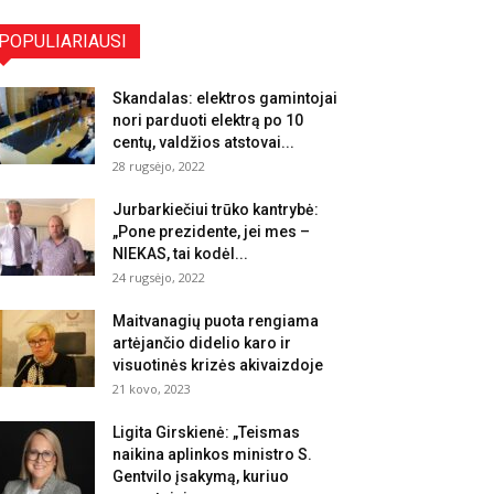
POPULIARIAUSI
Skandalas: elektros gamintojai
nori parduoti elektrą po 10
centų, valdžios atstovai...
28 rugsėjo, 2022
Jurbarkiečiui trūko kantrybė:
„Pone prezidente, jei mes –
NIEKAS, tai kodėl...
24 rugsėjo, 2022
Maitvanagių puota rengiama
artėjančio didelio karo ir
visuotinės krizės akivaizdoje
21 kovo, 2023
Ligita Girskienė: „Teismas
naikina aplinkos ministro S.
Gentvilo įsakymą, kuriuo