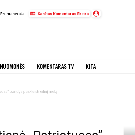
Prenumerata
Karštas Komentaras Ekstra
NUOMONĖS
KOMENTARAS TV
KITA
uose” bandys paskleisti eilinį melą