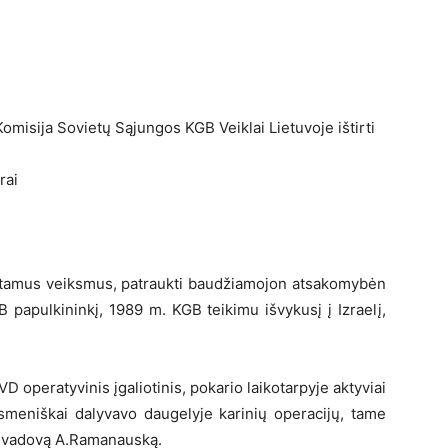
omisija Sovietų Sąjungos KGB Veiklai Lietuvoje ištirti
rai
alstamus veiksmus, patraukti baudžiamojon atsakomybėn
papulkininkį, 1989 m. KGB teikimu išvykusį į Izraelį,
operatyvinis įgaliotinis, pokario laikotarpyje aktyviai
asmeniškai dalyvavo daugelyje karinių operacijų, tame
mo vadovą A.Ramanauską.