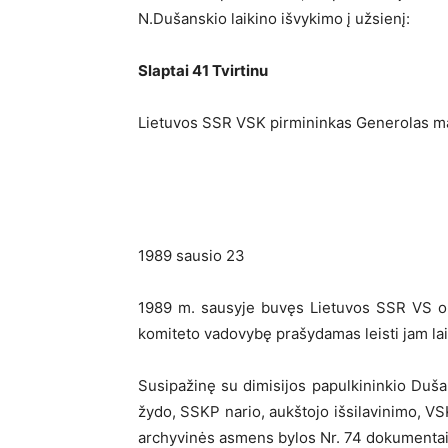
N.Dušanskio laikino išvykimo į užsienį:
Slaptai 41 Tvirtinu
Lietuvos SSR VSK pirmininkas Generolas m
1989 sausio 23
1989 m. sausyje buvęs Lietuvos SSR VS or
komiteto vadovybę prašydamas leisti jam laiki
Susipažinę su dimisijos papulkininkio Duš
žydo, SSKP nario, aukštojo išsilavinimo, VS
archyvinės asmens bylos Nr. 74 dokumentai