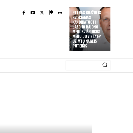
PETRAS GRAŽULIS
KVIEČIAMAS
KANDIDATUOTI Į
LAZDIJŲ RAJONO
MERUS: IŠRINKUS
MERU, JO VIETĄ EP
UŽIMTŲ NAGLIS
PUTEIKIS