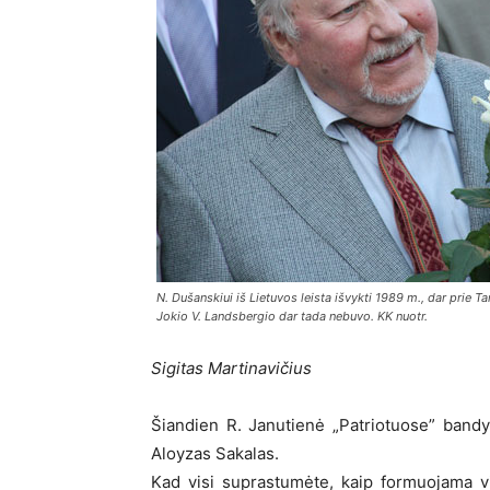
N. Dušanskiui iš Lietuvos leista išvykti 1989 m., dar prie 
Jokio V. Landsbergio dar tada nebuvo. KK nuotr.
Sigitas Martinavičius
Šiandien R. Janutienė „Patriotuose” bandys
Aloyzas Sakalas.
Kad visi suprastumėte, kaip formuojama v