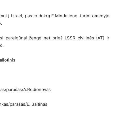
mui į Izraelį pas jo dukrą E.Mindelienę, turint omenyje
e.
si pareigūnai žengė net prieš LSSR civilinės (AT) ir
o.
liotinis
ras/parašas/A.Rodionovas
nkas/parašas/E. Baltinas