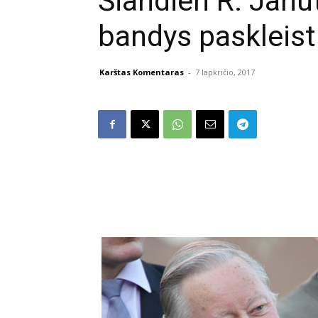
Šiandien R. Janu
bandys paskleisti
Karštas Komentaras
-
7 lapkričio, 2017