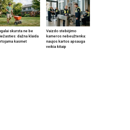
galai skursta ne be
Vaizdo stebėjimo
iežasties: dažna klaida
kameros nebeužtenka:
rtojama kasmet
naujos kartos apsauga
veikia kitaip