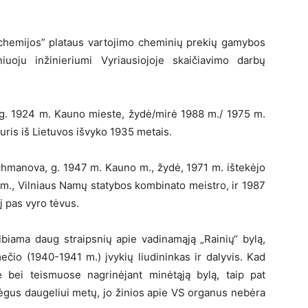
ės chemijos” plataus vartojimo cheminių prekių gamybos
iuoju inžinieriumi Vyriausiojoje skaičiavimo darbų
. 1924 m. Kauno mieste, žydė/mirė 1988 m./ 1975 m.
kuris iš Lietuvos išvyko 1935 metais.
hmanova, g. 1947 m. Kauno m., žydė, 1971 m. ištekėjo
 m., Vilniaus Namų statybos kombinato meistro, ir 1987
lį pas vyro tėvus.
lbiama daug straipsnių apie vadinamąją „Rainių“ bylą,
ečio (1940-1941 m.) įvykių liudininkas ir dalyvis. Kad
 bei teismuose nagrinėjant minėtąją bylą, taip pat
rabėgus daugeliui metų, jo žinios apie VS organus nebėra