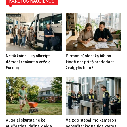
KARŠTOS NAUJIENOS
Ne tik kaina: į ką atkreipti
Pirmas būstas: ką būtina
dėmesį renkantis vežėją į
žinoti dar prieš pradedant
Europą
žvalgytis buto?
Augalai skursta ne be
Vaizdo stebėjimo kameros
priežasties: dažna klaida
nebeužtenka: naujos kartos