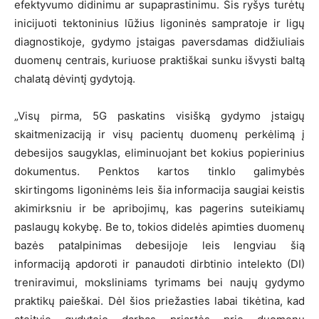
efektyvumo didinimu ar supaprastinimu. Šis ryšys turėtų
inicijuoti tektoninius lūžius ligoninės sampratoje ir ligų
diagnostikoje, gydymo įstaigas paversdamas didžiuliais
duomenų centrais, kuriuose praktiškai sunku išvysti baltą
chalatą dėvintį gydytoją.
„Visų pirma, 5G paskatins visišką gydymo įstaigų
skaitmenizaciją ir visų pacientų duomenų perkėlimą į
debesijos saugyklas, eliminuojant bet kokius popierinius
dokumentus. Penktos kartos tinklo galimybės
skirtingoms ligoninėms leis šia informacija saugiai keistis
akimirksniu ir be apribojimų, kas pagerins suteikiamų
paslaugų kokybę. Be to, tokios didelės apimties duomenų
bazės patalpinimas debesijoje leis lengviau šią
informaciją apdoroti ir panaudoti dirbtinio intelekto (DI)
treniravimui, moksliniams tyrimams bei naujų gydymo
praktikų paieškai. Dėl šios priežasties labai tikėtina, kad