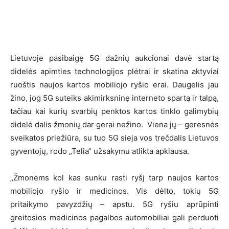
Lietuvoje pasibaigę 5G dažnių aukcionai davė startą
didelės apimties technologijos plėtrai ir skatina aktyviai
ruoštis naujos kartos mobiliojo ryšio erai. Daugelis jau
žino, jog 5G suteiks akimirksninę interneto spartą ir talpą,
tačiau kai kurių svarbių penktos kartos tinklo galimybių
didelė dalis žmonių dar gerai nežino. Viena jų – geresnės
sveikatos priežiūra, su tuo 5G sieja vos trečdalis Lietuvos
gyventojų, rodo „Telia“ užsakymu atlikta apklausa.
„Žmonėms kol kas sunku rasti ryšį tarp naujos kartos
mobiliojo ryšio ir medicinos. Vis dėlto, tokių 5G
pritaikymo pavyzdžių – apstu. 5G ryšiu aprūpinti
greitosios medicinos pagalbos automobiliai gali perduoti