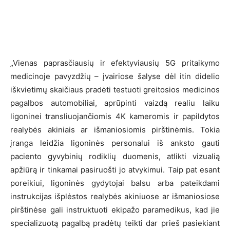
„Vienas paprasčiausių ir efektyviausių 5G pritaikymo
medicinoje pavyzdžių – įvairiose šalyse dėl itin didelio
iškvietimų skaičiaus pradėti testuoti greitosios medicinos
pagalbos automobiliai, aprūpinti vaizdą realiu laiku
ligoninei transliuojančiomis 4K kameromis ir papildytos
realybės akiniais ar išmaniosiomis pirštinėmis. Tokia
įranga leidžia ligoninės personalui iš anksto gauti
paciento gyvybinių rodiklių duomenis, atlikti vizualią
apžiūrą ir tinkamai pasiruošti jo atvykimui. Taip pat esant
poreikiui, ligoninės gydytojai balsu arba pateikdami
instrukcijas išplėstos realybės akiniuose ar išmaniosiose
pirštinėse gali instruktuoti ekipažo paramedikus, kad jie
specializuotą pagalbą pradėtų teikti dar prieš pasiekiant