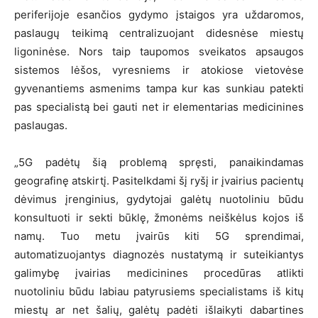
periferijoje esančios gydymo įstaigos yra uždaromos,
paslaugų teikimą centralizuojant didesnėse miestų
ligoninėse. Nors taip taupomos sveikatos apsaugos
sistemos lėšos, vyresniems ir atokiose vietovėse
gyvenantiems asmenims tampa kur kas sunkiau patekti
pas specialistą bei gauti net ir elementarias medicinines
paslaugas.
„5G padėtų šią problemą spręsti, panaikindamas
geografinę atskirtį. Pasitelkdami šį ryšį ir įvairius pacientų
dėvimus įrenginius, gydytojai galėtų nuotoliniu būdu
konsultuoti ir sekti būklę, žmonėms neiškėlus kojos iš
namų. Tuo metu įvairūs kiti 5G sprendimai,
automatizuojantys diagnozės nustatymą ir suteikiantys
galimybę įvairias medicinines procedūras atlikti
nuotoliniu būdu labiau patyrusiems specialistams iš kitų
miestų ar net šalių, galėtų padėti išlaikyti dabartines