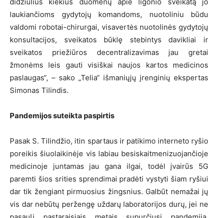
didžiulius kiekius duomenų apie ligonio sveikatą jo
laukiančioms gydytojų komandoms, nuotoliniu būdu
valdomi robotai-chirurgai, visavertės nuotolinės gydytojų
konsultacijos, sveikatos būklę stebintys davikliai ir
sveikatos priežiūros decentralizavimas jau gretai
žmonėms leis gauti visiškai naujos kartos medicinos
paslaugas“, – sako „Telia“ išmaniųjų įrenginių ekspertas
Simonas Tilindis.
Pandemijos suteikta paspirtis
Pasak S. Tilindžio, itin spartaus ir patikimo interneto ryšio
poreikis šiuolaikinėje vis labiau besiskaitmenizuojančioje
medicinoje juntamas jau gana ilgai, todėl įvairūs 5G
paremti šios srities sprendimai pradėti vystyti šiam ryšiui
dar tik žengiant pirmuosius žingsnius. Galbūt nemažai jų
vis dar nebūtų peržengę uždarų laboratorijos durų, jei ne
pasaulį pastaraisiais metais supurčiusi pandemija,