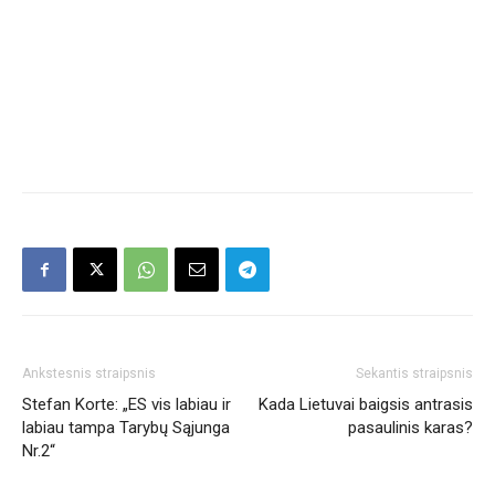
Ankstesnis straipsnis
Sekantis straipsnis
Stefan Korte: „ES vis labiau ir
Kada Lietuvai baigsis antrasis
labiau tampa Tarybų Sąjunga
pasaulinis karas?
Nr.2“