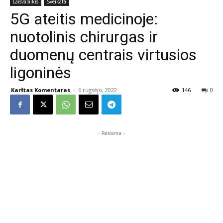
Laisvalaikis
Sveikata
5G ateitis medicinoje:
nuotolinis chirurgas ir
duomenų centrais virtusios
ligoninės
Karštas Komentaras
-
6 rugsėjo, 2022
146
0
- Reklama -