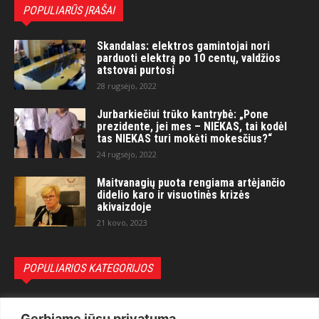
POPULIARŪS ĮRAŠAI
Skandalas: elektros gamintojai nori
parduoti elektrą po 10 centų, valdžios
atstovai purtosi
28 rugsėjo, 2022
Jurbarkiečiui trūko kantrybė: „Pone
prezidente, jei mes – NIEKAS, tai kodėl
tas NIEKAS turi mokėti mokesčius?“
24 rugsėjo, 2022
Maitvanagių puota rengiama artėjančio
didelio karo ir visuotinės krizės
akivaizdoje
21 kovo, 2023
POPULIARIOS KATEGORIJOS
Politika
3281
Gerbiame jūsų privatumą