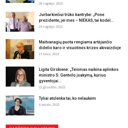
28 rugsėjo, 2022
Jurbarkiečiui trūko kantrybė: „Pone
prezidente, jei mes – NIEKAS, tai kodėl...
24 rugsėjo, 2022
Maitvanagių puota rengiama artėjančio
didelio karo ir visuotinės krizės akivaizdoje
21 kovo, 2023
Ligita Girskienė: „Teismas naikina aplinkos
ministro S. Gentvilo įsakymą, kuriuo
gyventojai...
22 gruodžio, 2022
Tyliai atslenka tai, ko nelaukėm
6 sausio, 2023