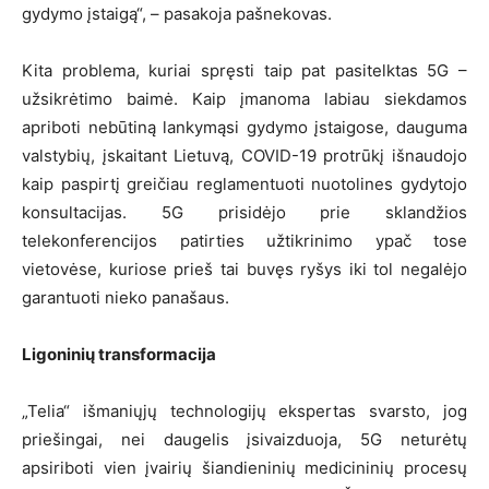
gydymo įstaigą“, – pasakoja pašnekovas.
Kita problema, kuriai spręsti taip pat pasitelktas 5G –
užsikrėtimo baimė. Kaip įmanoma labiau siekdamos
apriboti nebūtiną lankymąsi gydymo įstaigose, dauguma
valstybių, įskaitant Lietuvą, COVID-19 protrūkį išnaudojo
kaip paspirtį greičiau reglamentuoti nuotolines gydytojo
konsultacijas. 5G prisidėjo prie sklandžios
telekonferencijos patirties užtikrinimo ypač tose
vietovėse, kuriose prieš tai buvęs ryšys iki tol negalėjo
garantuoti nieko panašaus.
Ligoninių transformacija
„Telia“ išmaniųjų technologijų ekspertas svarsto, jog
priešingai, nei daugelis įsivaizduoja, 5G neturėtų
apsiriboti vien įvairių šiandieninių medicininių procesų