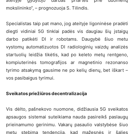
ateityje gydytojo darbas priartės prie duomenų
mokslininko“, – prognozuoja S. Tilindis.
Specialistas taip pat mano, jog ateityje ligoninėse pradėti
diegti vidiniai 5G tinklai padės vis daugiau šių įstaigų
darbo patikėti DI ir robotams. Daugybė šiuo metu
vystomų automatizuotos DI radiologinių vaizdų analizės
startuolių leidžia tikėtis, kad po keleto metų rentgeno,
kompiuterinės tomografijos ar magnetinio rezonanso
tyrimo atsakymą gausime ne po kelių dienų, bet iškart –
vos pasibaigus tyrimui.
Sveikatos priežiūros decentralizacija
Vis dėlto, pašnekovo nuomone, didžiausia 5G sveikatos
apsaugos sistemai suteikiama nauda pasireikš paslaugų
prieinamumo gerinimu. Vakarų pasaulio valstybėse šiuo
metu stebima tendencija, kad mažesnės ir šalies