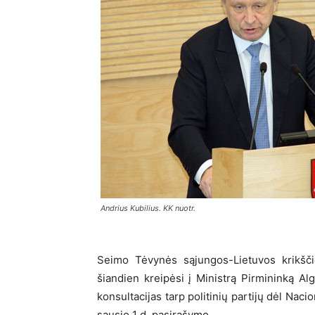
Andrius Kubilius. KK nuotr.
Seimo Tėvynės sąjungos-Lietuvos krikšči
šiandien kreipėsi į Ministrą Pirmininką Al
konsultacijas tarp politinių partijų dėl Na
sausio 1 d. pasirašymo.