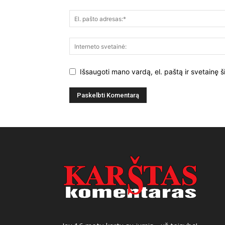
Išsaugoti mano vardą, el. paštą ir svetainę š