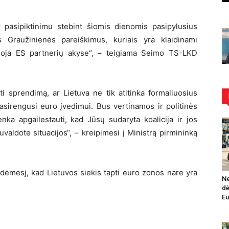
ir pasipiktinimu stebint šiomis dienomis pasipylusius
 Graužinienės pareiškimus, kuriais yra klaidinami
uoja ES partnerių akyse“, – teigiama Seimo TS-LKD
ti sprendimą, ar Lietuva ne tik atitinka formaliuosius
 pasirengusi euro įvedimui. Bus vertinamos ir politinės
enka apgailestauti, kad Jūsų sudaryta koalicija ir jos
suvaldote situacijos“, – kreipimesi į Ministrą pirmininką
dėmesį, kad Lietuvos siekis tapti euro zonos nare yra
Ne
dė
Eu