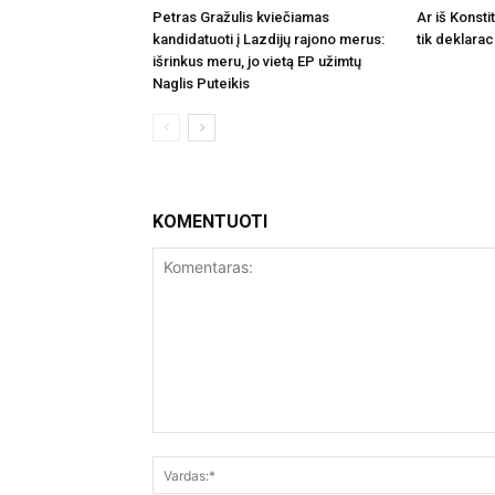
Petras Gražulis kviečiamas
Ar iš Konsti
kandidatuoti į Lazdijų rajono merus:
tik deklarac
išrinkus meru, jo vietą EP užimtų
Naglis Puteikis
KOMENTUOTI