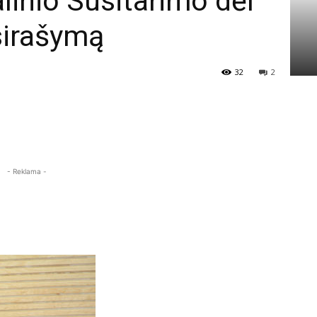
alinio Susitarimo dėl
sirašymą
32
2
- Reklama -