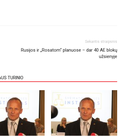
Sekantis straipsnis
Rusijos ir „Rosatom“ planuose – dar 40 AE blokų
užsienyje
AUS TURINIO