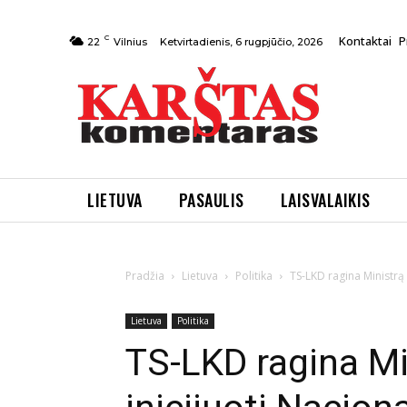
C
Kontaktai
P
Ketvirtadienis, 6 rugpjūčio, 2026
22
Vilnius
LIETUVA
PASAULIS
LAISVALAIKIS
Pradžia
Lietuva
Politika
TS-LKD ragina Ministrą
Lietuva
Politika
TS-LKD ragina Mi