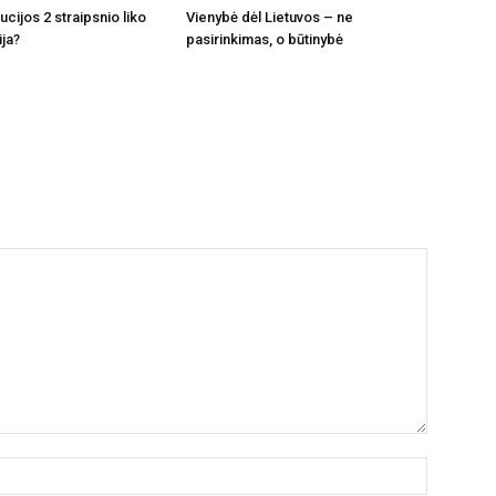
tucijos 2 straipsnio liko
Vienybė dėl Lietuvos – ne
ija?
pasirinkimas, o būtinybė