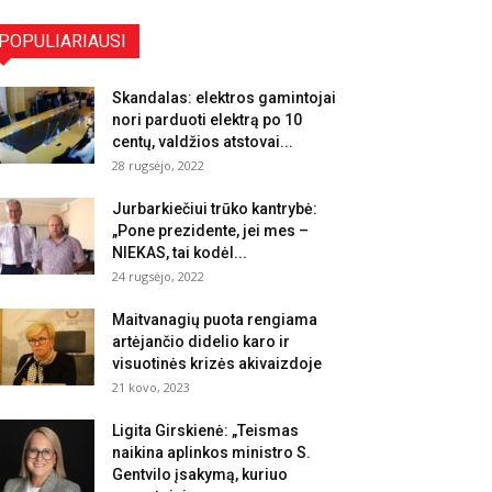
POPULIARIAUSI
Skandalas: elektros gamintojai
nori parduoti elektrą po 10
centų, valdžios atstovai...
28 rugsėjo, 2022
Jurbarkiečiui trūko kantrybė:
„Pone prezidente, jei mes –
NIEKAS, tai kodėl...
24 rugsėjo, 2022
Maitvanagių puota rengiama
artėjančio didelio karo ir
visuotinės krizės akivaizdoje
21 kovo, 2023
Ligita Girskienė: „Teismas
naikina aplinkos ministro S.
Gentvilo įsakymą, kuriuo