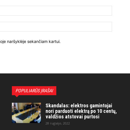
ioje naršyklėje sekančiam kartui.
POPULIARŪS ĮRAŠAI
Skandalas: elektros gamintojai
nori parduoti elektrą po 10 centų,
valdžios atstovai purtosi
28 rugsėjo, 2022