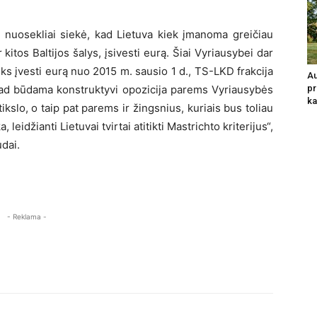
 nuosekliai siekė, kad Lietuva kiek įmanoma greičiau
ir kitos Baltijos šalys, įsivesti eurą. Šiai Vyriausybei dar
ks įvesti eurą nuo 2015 m. sausio 1 d., TS-LKD frakcija
Au
 kad būdama konstruktyvi opozicija parems Vyriausybės
pr
ka
ikslo, o taip pat parems ir žingsnius, kuriais bus toliau
leidžianti Lietuvai tvirtai atitikti Mastrichto kriterijus“,
dai.
- Reklama -