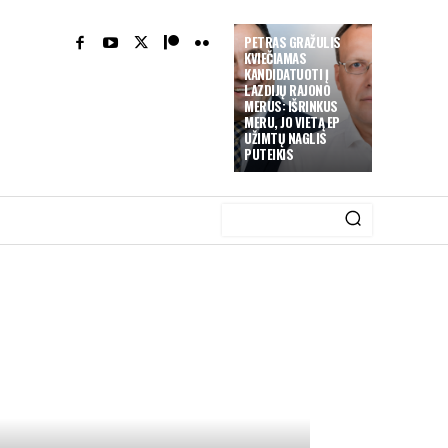
PETRAS GRAŽULIS
KVIEČIAMAS
KANDIDATUOTI Į
LAZDIJŲ RAJONO
MERUS: IŠRINKUS
MERU, JO VIETĄ EP
UŽIMTŲ NAGLIS
PUTEIKIS