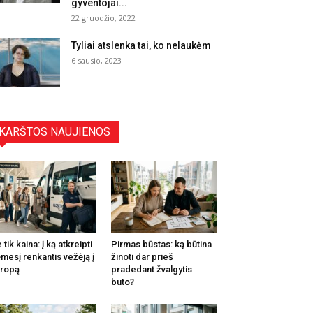
gyventojai...
22 gruodžio, 2022
Tyliai atslenka tai, ko nelaukėm
6 sausio, 2023
KARŠTOS NAUJIENOS
 tik kaina: į ką atkreipti
Pirmas būstas: ką būtina
mesį renkantis vežėją į
žinoti dar prieš
ropą
pradedant žvalgytis
buto?