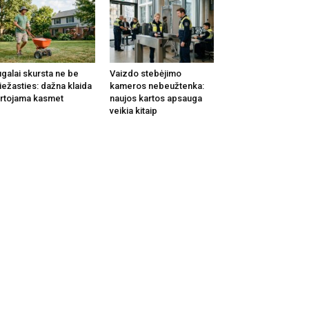
galai skursta ne be
Vaizdo stebėjimo
iežasties: dažna klaida
kameros nebeužtenka:
rtojama kasmet
naujos kartos apsauga
veikia kitaip