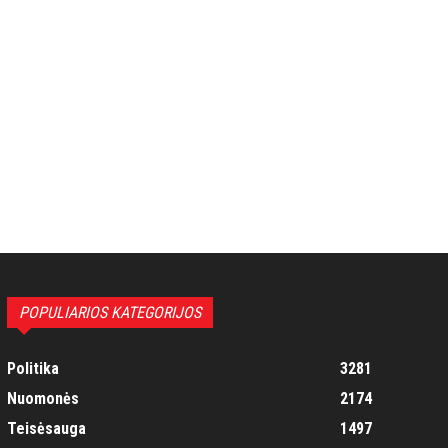
POPULIARIOS KATEGORIJOS
Politika
3281
Nuomonės
2174
Teisėsauga
1497