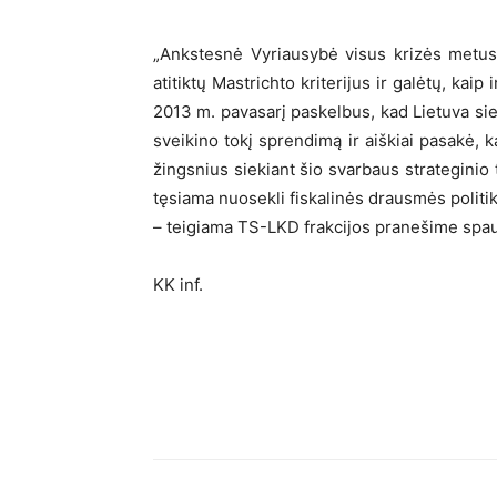
„Ankstesnė Vyriausybė visus krizės metus
atitiktų Mastrichto kriterijus ir galėtų, kaip 
2013 m. pavasarį paskelbus, kad Lietuva sie
sveikino tokį sprendimą ir aiškiai pasakė,
žingsnius siekiant šio svarbaus strateginio t
tęsiama nuosekli fiskalinės drausmės politika, 
– teigiama TS-LKD frakcijos pranešime spau
KK inf.