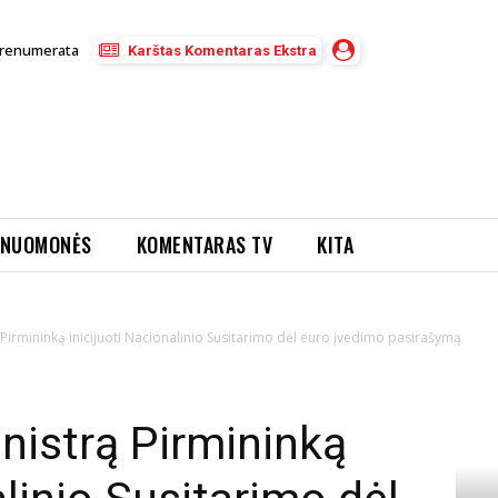
renumerata
Karštas Komentaras Ekstra
NUOMONĖS
KOMENTARAS TV
KITA
 Pirmininką inicijuoti Nacionalinio Susitarimo dėl euro įvedimo pasirašymą
nistrą Pirmininką