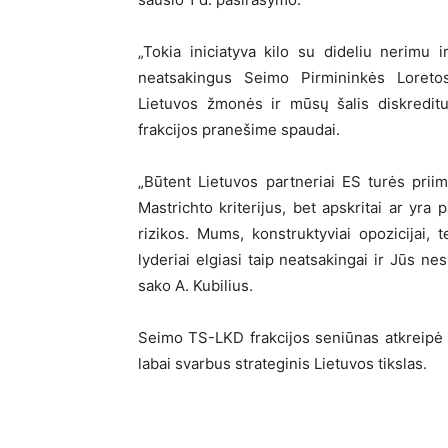
„Tokia iniciatyva kilo su dideliu nerimu 
neatsakingus Seimo Pirmininkės Loretos
Lietuvos žmonės ir mūsų šalis diskredit
frakcijos pranešime spaudai.
„Būtent Lietuvos partneriai ES turės priim
Mastrichto kriterijus, bet apskritai ar yra
rizikos. Mums, konstruktyviai opozicijai, t
lyderiai elgiasi taip neatsakingai ir Jūs ne
sako A. Kubilius.
Seimo TS-LKD frakcijos seniūnas atkreipė 
labai svarbus strateginis Lietuvos tikslas.