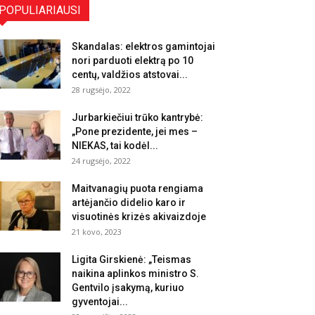
POPULIARIAUSI
Skandalas: elektros gamintojai
nori parduoti elektrą po 10
centų, valdžios atstovai...
28 rugsėjo, 2022
Jurbarkiečiui trūko kantrybė:
„Pone prezidente, jei mes –
NIEKAS, tai kodėl...
24 rugsėjo, 2022
Maitvanagių puota rengiama
artėjančio didelio karo ir
visuotinės krizės akivaizdoje
21 kovo, 2023
Ligita Girskienė: „Teismas
naikina aplinkos ministro S.
Gentvilo įsakymą, kuriuo
gyventojai...