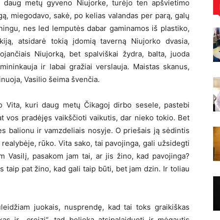
 daug metų gyveno Niujorke, turėjo ten apšvietimo
igą, miegodavo, sakė, po kelias valandas per parą, galų
iningu, nes led lemputės dabar gaminamos iš plastiko,
kiją, atsidarė tokią įdomią taverną Niujorko dvasia,
jančiais Niujorką, bet spalviškai žydra, balta, juoda
mininkauja ir labai gražiai verslauja. Maistas skanus,
nuoja, Vasilio šeima švenčia.
o Vita, kuri daug metų Čikagoj dirbo sesele, pastebi
at vos pradėjęs vaikščioti vaikutis, dar nieko tokio. Bet
s balionu ir vamzdeliais nosyje. O priešais ją sėdintis
 realybėje, rūko. Vita sako, tai pavojinga, gali užsidegti
m Vasilį, pasakom jam tai, ar jis žino, kad pavojinga?
 taip pat žino, kad gali taip būti, bet jam dzin. Ir toliau
uleidžiam juokais, nusprendę, kad tai toks graikiškas
as ir „creizi“, tad belieka atsipalaiduoti ir mėgautis