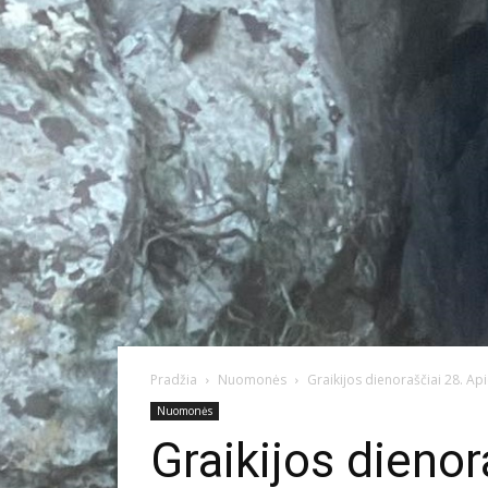
Pradžia
Nuomonės
Graikijos dienoraščiai 28. Api
Nuomonės
Graikijos dienor