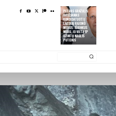
PETRAS GRAŽULIS
KVIEČIAMAS
KANDIDATUOTI Į
LAZDIJŲ RAJONO
MERUS: IŠRINKUS
MERU, JO VIETĄ EP
UŽIMTŲ NAGLIS
PUTEIKIS