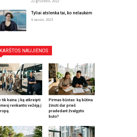
22 gruodžio, 2022
Tyliai atslenka tai, ko nelaukėm
6 sausio, 2023
KARŠTOS NAUJIENOS
 tik kaina: į ką atkreipti
Pirmas būstas: ką būtina
mesį renkantis vežėją į
žinoti dar prieš
ropą
pradedant žvalgytis
buto?