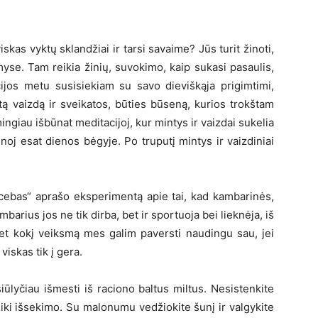
iskas vyktų sklandžiai ir tarsi savaime? Jūs turit žinoti,
umyse. Tam reikia žinių, suvokimo, kaip sukasi pasaulis,
ijos metu susisiekiam su savo dieviškąja prigimtimi,
ą vaizdą ir sveikatos, būties būseną, kurios trokštam
ingiau išbūnat meditacijoj, kur mintys ir vaizdai sukelia
noj esat dienos bėgyje. Po truputį mintys ir vaizdiniai
cebas“ aprašo eksperimentą apie tai, kad kambarinės,
rius jos ne tik dirba, bet ir sportuoja bei lieknėja, iš
, bet kokį veiksmą mes galim paversti naudingu sau, jei
iskas tik į gera.
siūlyčiau išmesti iš raciono baltus miltus. Nesistenkite
iki išsekimo. Su malonumu vedžiokite šunį ir valgykite