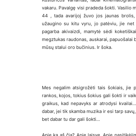
vakaru. Pavalgę visi pradeda šokti. Vasilio
44 , tada avarijoj žuvo jos jaunas brolis,
užaugino su kitu vyru, jo patėviu, jie net 
pagarba akivaizdi, mamytė sėdi koketiškai
megztukas raudonas, auskarai, papuošalai bli
mūsų stalui oro bučinius. Ir šoka.
Mes negalim atsigrožėti tais šokiais, jie po
rankos, kojos, tokius šokius gali šokti ir v
graikus, kad nepavyks ar atrodysi kvaila
dabar, jei tik skamba muzika ir esi tarp savų
bet dabar tu dar gali šokti…
Apie ką aš čia? Apie laisvę. Apie pasitikėji