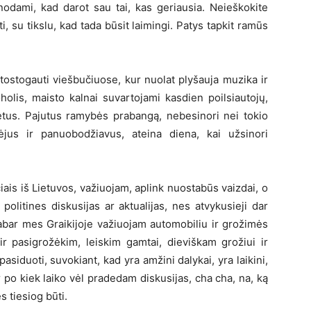
žinodami, kad darot sau tai, kas geriausia. Neieškokite
, su tikslu, kad tada būsit laimingi. Patys tapkit ramūs
ostogauti viešbučiuose, kur nuolat plyšauja muzika ir
oholis, maisto kalnai suvartojami kasdien poilsiautojų,
etus. Pajutus ramybės prabangą, nebesinori nei tokio
ėjus ir panuobodžiavus, ateina diena, kai užsinori
ais iš Lietuvos, važiuojam, aplink nuostabūs vaizdai, o
olitines diskusijas ar aktualijas, nes atvykusieji dar
abar mes Graikijoje važiuojam automobiliu ir grožimės
ir pasigrožėkim, leiskim gamtai, dieviškam grožiui ir
asiduoti, suvokiant, kad yra amžini dalykai, yra laikini,
 po kiek laiko vėl pradedam diskusijas, cha cha, na, ką
 tiesiog būti.