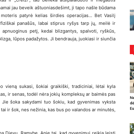
 mamai jau beveik aštuoniasdešimt, ji tapo našle būdama
 moteris patyrė kelias širdies operacijas… Bet Vasilį
fiziškai panašūs, labai stiprus ryšys tarp jų, meilė ir
 apnuoginus petį, kedai blizgantys, spalvoti, ryškūs,
zga, lūpos padažytos. Ji bendrauja, juokiasi ir siunčia
 vieną sukasi, šokiai graikiški, tradiciniai, lėtai kyla
aikas, ir senas, todėl nėra jokių kompleksų ar baimės pas
Ne
i… Jie šoka sakydami tuo šokiu, kad gyvenimas vyksta
dė
Eu
, tai ir šok, nes nežinia, kas bus po valandos ar minutės,
mą Dievu. Ramybę. Apie tai, kad gyvenimui reikia leisti