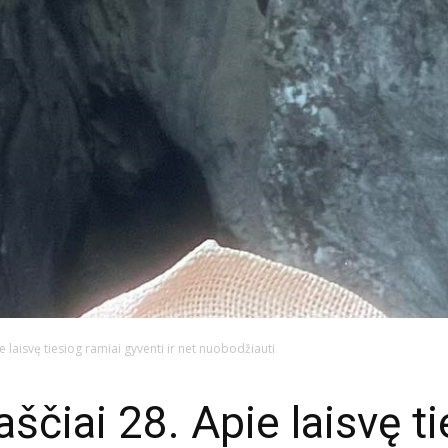
e laisvę tiesiog ramiai gyventi ir net nuobodžiauti
aščiai 28. Apie laisvę t