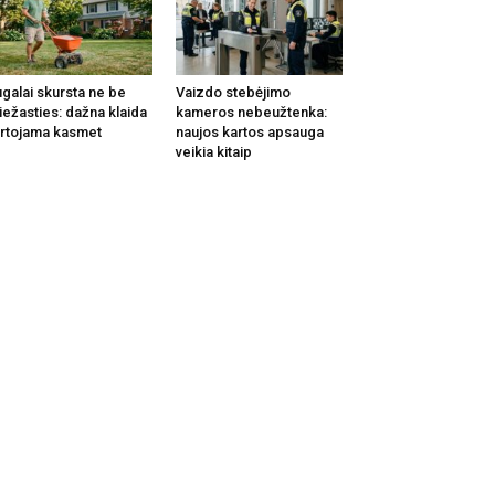
galai skursta ne be
Vaizdo stebėjimo
iežasties: dažna klaida
kameros nebeužtenka:
rtojama kasmet
naujos kartos apsauga
veikia kitaip