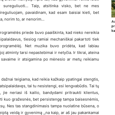
ir sureguliuoti… Taip, atsitinka visko, bet ne mes
ireguliuojam, pavaidinam, kad esam baisiai kieti, bet
a, norim to, ar nenorim…
Au
pr
ka
rogramėlės priede buvo paaiškinta, kad nieko nereikia
tsipalaidavus, tiesiog ramiai mechaniškai pakartoti tiek
 programėlėj. Net muzika buvo pridėta, kad labiau
joj atminty tarsi nepastebimai ir netyčia. Ir tikrai, ateina
rsi savaime ir atsigamina po mėnesio ar metų reikiamu
o dažnai teigiama, kad reikia kažkaip ypatingai stengtis,
atsipalaidavęs, tai tu nesistengi, esi lengvabūdis. Tai tų
 jie neriasi iš kailio, bandydami pritraukti klientus,
yti kuo gražesnės, bet persistengę tampa baisesnėmis,
oksų. Nes tas stangdinimasis tampa nuolatine būsena, o
eiptą veidą ir gyvenimą ,,na kaip, ar aš jau pakankamai