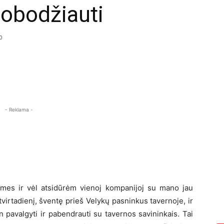
uobodžiauti
0
- Reklama -
ę mes ir vėl atsidūrėm vienoj kompanijoj su mano jau
virtadienį, šventę prieš Velykų pasninkus tavernoje, ir
 pavalgyti ir pabendrauti su tavernos savininkais. Tai