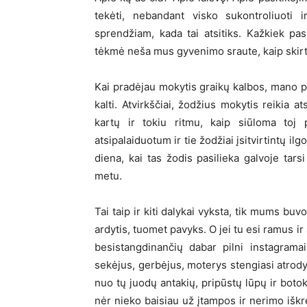
tekėti, nebandant visko sukontroliuoti 
sprendžiam, kada tai atsitiks. Kažkiek pas
tėkmė neša mus gyvenimo sraute, kaip skirt
Kai pradėjau mokytis graikų kalbos, mano p
kalti. Atvirkščiai, žodžius mokytis reikia a
kartų ir tokiu ritmu, kaip siūloma toj
atsipalaiduotum ir tie žodžiai įsitvirtintų ilgo
diena, kai tas žodis pasilieka galvoje ta
metu.
Tai taip ir kiti dalykai vyksta, tik mums buv
ardytis, tuomet pavyks. O jei tu esi ramus ir 
besistangdinančių dabar pilni instagramai,
sekėjus, gerbėjus, moterys stengiasi atrod
nuo tų juodų antakių, pripūstų lūpų ir bot
nėr nieko baisiau už įtampos ir nerimo iškr