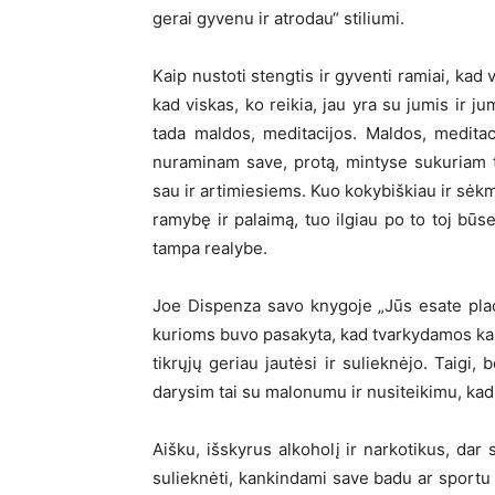
gerai gyvenu ir atrodau“ stiliumi.
Kaip nustoti stengtis ir gyventi ramiai, kad v
kad viskas, ko reikia, jau yra su jumis ir j
tada maldos, meditacijos. Maldos, meditac
nuraminam save, protą, mintyse sukuriam t
sau ir artimiesiems. Kuo kokybiškiau ir sėkm
ramybę ir palaimą, tuo ilgiau po to toj būse
tampa realybe.
Joe Dispenza savo knygoje „Jūs esate pla
kurioms buvo pasakyta, kad tvarkydamos kamba
tikrųjų geriau jautėsi ir sulieknėjo. Taigi
darysim tai su malonumu ir nusiteikimu, kad v
Aišku, išskyrus alkoholį ir narkotikus, dar 
sulieknėti, kankindami save badu ar sportu 