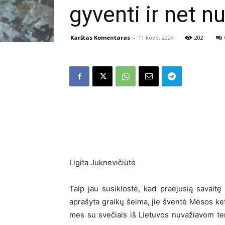
gyventi ir net n
Karštas Komentaras
-
11 kovo, 2024
202
Ligita Juknevičiūtė
Taip jau susiklostė, kad praėjusią savait
aprašyta graikų šeima, jie šventė Mėsos ket
mes su svečiais iš Lietuvos nuvažiavom ten