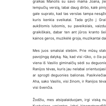
graikas Manolis su savo mama Joana, jie
lempučių verslą, labai daug dirbo, kalė pin
gale suprato, kad tas verslas tampa nesąž
kuris kenkia sveikatai. Tada grįžo į Grai
aukštomis lubomis, su paveikslais, vaizduo
graikiškais, dabar ten ant jūros kranto šei
kainos geros, muzikėlė groja, muzikantai dai
Mes juos smalsiai stebim. Prie mūsų stal
pavojingą dalyką. Na, kad visi rūko, o čia p
viena iš Vasilio giminaičių sėdi su deguonie
Ranijos tėvas, kuris jau nelabai orientuojasi
ar sprogti deguonies balionas. Pasikviečia
Aha, sako Vasilis, visi žinom, ir Ranijos tėvas
visi švenčia.
Žodžiu, mes atsipalaiduojam, irgi viską n
Kusturicos variantas, labai kinematografišk