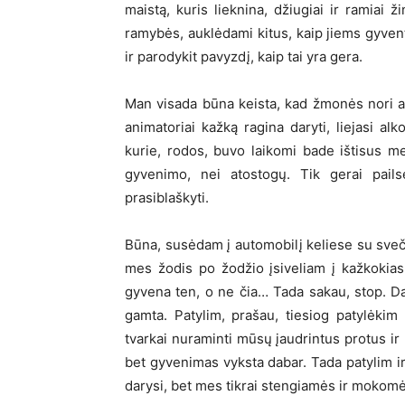
maistą, kuris lieknina, džiugiai ir ramiai 
ramybės, auklėdami kitus, kaip jiems gyventi
ir parodykit pavyzdį, kaip tai yra gera.
Man visada būna keista, kad žmonės nori at
animatoriai kažką ragina daryti, liejasi alk
kurie, rodos, buvo laikomi bade ištisus m
gyvenimo, nei atostogų. Tik gerai pails
prasiblaškyti.
Būna, susėdam į automobilį keliese su sveči
mes žodis po žodžio įsiveliam į kažkokias p
gyvena ten, o ne čia… Tada sakau, stop. D
gamta. Patylim, prašau, tiesiog patylėkim 
tvarkai nuraminti mūsų įaudrintus protus ir p
bet gyvenimas vyksta dabar. Tada patylim ir
darysi, bet mes tikrai stengiamės ir mokomės