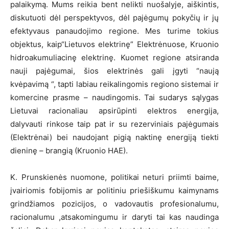
palaikymą. Mums reikia bent nelikti nuošalyje, aiškintis,
diskutuoti dėl perspektyvos, dėl pajėgumų pokyčių ir jų
efektyvaus panaudojimo regione. Mes turime tokius
objektus, kaip“Lietuvos elektrinę” Elektrėnuose, Kruonio
hidroakumuliacinę elektrinę. Kuomet regione atsiranda
nauji pajėgumai, šios elektrinės gali įgyti “naują
kvėpavimą “, tapti labiau reikalingomis regiono sistemai ir
komercine prasme – naudingomis. Tai sudarys sąlygas
Lietuvai racionaliau apsirūpinti elektros energija,
dalyvauti rinkose taip pat ir su rezerviniais pajėgumais
(Elektrėnai) bei naudojant pigią naktinę energiją tiekti
dieninę – brangią (Kruonio HAE).
K. Prunskienės nuomone, politikai neturi priimti baime,
įvairiomis fobijomis ar politiniu priešiškumu kaimynams
grindžiamos pozicijos, o vadovautis profesionalumu,
racionalumu ,atsakomingumu ir daryti tai kas naudinga