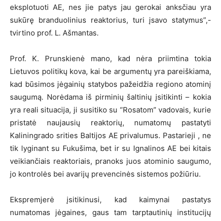
eksplotuoti AE, nes jie patys jau gerokai anksčiau yra
sukūrę branduolinius reaktorius, turi įsavo statymus”,-
tvirtino prof. L. Ašmantas.
Prof. K. Prunskienė mano, kad nėra priimtina tokia
Lietuvos politikų kova, kai be argumentų yra pareiškiama,
kad būsimos jėgainių statybos pažeidžia regiono atominį
saugumą. Norėdama iš pirminių šaltinių įsitikinti – kokia
yra reali situacija, ji susitiko su “Rosatom” vadovais, kurie
pristatė naujausių reaktorių, numatomų pastatyti
Kaliningrado srities Baltijos AE privalumus. Pastarieji , ne
tik lyginant su Fukušima, bet ir su Ignalinos AE bei kitais
veikiančiais reaktoriais, pranoks juos atominio saugumo,
jo kontrolės bei avarijų prevencinės sistemos požiūriu.
Ekspremjerė įsitikinusi, kad kaimynai pastatys
numatomas jėgaines, gaus tam tarptautinių institucijų