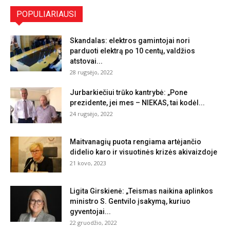
POPULIARIAUSI
Skandalas: elektros gamintojai nori
parduoti elektrą po 10 centų, valdžios
atstovai...
28 rugsėjo, 2022
Jurbarkiečiui trūko kantrybė: „Pone
prezidente, jei mes – NIEKAS, tai kodėl...
24 rugsėjo, 2022
Maitvanagių puota rengiama artėjančio
didelio karo ir visuotinės krizės akivaizdoje
21 kovo, 2023
Ligita Girskienė: „Teismas naikina aplinkos
ministro S. Gentvilo įsakymą, kuriuo
gyventojai...
22 gruodžio, 2022