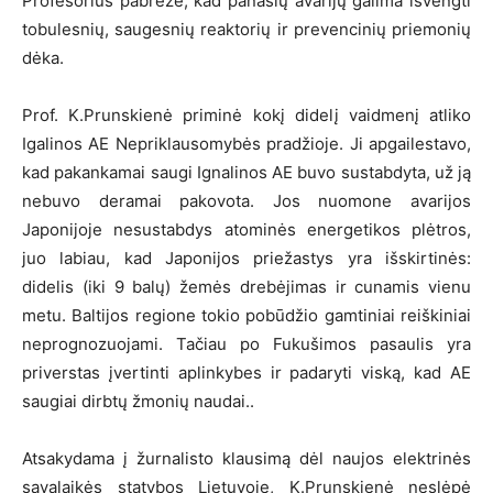
Profesorius pabrėžė, kad panašių avarijų galima išvengti
tobulesnių, saugesnių reaktorių ir prevencinių priemonių
dėka.
Prof. K.Prunskienė priminė kokį didelį vaidmenį atliko
Igalinos AE Nepriklausomybės pradžioje. Ji apgailestavo,
kad pakankamai saugi Ignalinos AE buvo sustabdyta, už ją
nebuvo deramai pakovota. Jos nuomone avarijos
Japonijoje nesustabdys atominės energetikos plėtros,
juo labiau, kad Japonijos priežastys yra išskirtinės:
didelis (iki 9 balų) žemės drebėjimas ir cunamis vienu
metu. Baltijos regione tokio pobūdžio gamtiniai reiškiniai
neprognozuojami. Tačiau po Fukušimos pasaulis yra
priverstas įvertinti aplinkybes ir padaryti viską, kad AE
saugiai dirbtų žmonių naudai..
Atsakydama į žurnalisto klausimą dėl naujos elektrinės
savalaikės statybos Lietuvoje, K.Prunskienė neslėpė