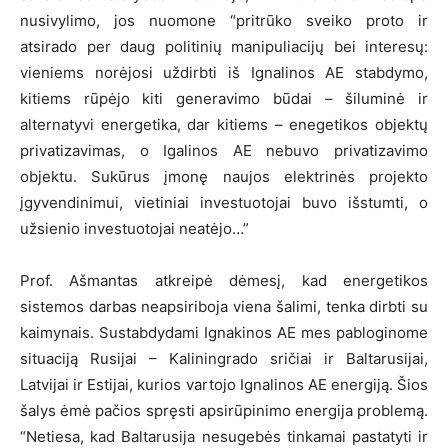
nusivylimo, jos nuomone “pritrūko sveiko proto ir
atsirado per daug politinių manipuliacijų bei interesų:
vieniems norėjosi uždirbti iš Ignalinos AE stabdymo,
kitiems rūpėjo kiti generavimo būdai – šiluminė ir
alternatyvi energetika, dar kitiems – enegetikos objektų
privatizavimas, o Igalinos AE nebuvo privatizavimo
objektu. Sukūrus įmonę naujos elektrinės projekto
įgyvendinimui, vietiniai investuotojai buvo išstumti, o
užsienio investuotojai neatėjo…”
Prof. Ašmantas atkreipė dėmesį, kad energetikos
sistemos darbas neapsiriboja viena šalimi, tenka dirbti su
kaimynais. Sustabdydami Ignakinos AE mes pabloginome
situaciją Rusijai – Kaliningrado sričiai ir Baltarusijai,
Latvijai ir Estijai, kurios vartojo Ignalinos AE energiją. Šios
šalys ėmė pačios spręsti apsirūpinimo energija problemą.
“Netiesa, kad Baltarusija nesugebės tinkamai pastatyti ir