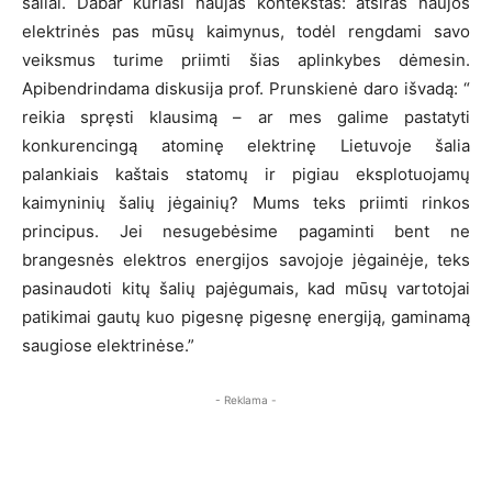
šaliai. Dabar kuriasi naujas kontekstas: atsiras naujos
elektrinės pas mūsų kaimynus, todėl rengdami savo
veiksmus turime priimti šias aplinkybes dėmesin.
Apibendrindama diskusija prof. Prunskienė daro išvadą: “
reikia spręsti klausimą – ar mes galime pastatyti
konkurencingą atominę elektrinę Lietuvoje šalia
palankiais kaštais statomų ir pigiau eksplotuojamų
kaimyninių šalių jėgainių? Mums teks priimti rinkos
principus. Jei nesugebėsime pagaminti bent ne
brangesnės elektros energijos savojoje jėgainėje, teks
pasinaudoti kitų šalių pajėgumais, kad mūsų vartotojai
patikimai gautų kuo pigesnę pigesnę energiją, gaminamą
saugiose elektrinėse.”
- Reklama -