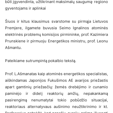
būti įgyvendinta, užtikrinant maksimalų saugumą· regiono
gyventojams ir aplinkai
Šiuos ir kitus klausimus svarstome su pirmąja Lietuvos
Premjere, ilgamete buvusia Seimo Ignalinos atominės
elektrinės problemų komisijos pirmininke, prof. Kazimiera
Prunskiene ir pirmuoju Energetikos ministru, prof. Leonu
Ašmantu.
Pateikiame sutrumpintą pokalbio tekstą.
Prof. L.Ašmanatas kaip atominės energetikos specialistas,
aiškindamas Japonijos Fukušimos AE avarijos priežastis
apart gamtinių priežasčių: žemės drebėjimo ir cunamio
paminėjo ir didelį reaktorių amžių, nepakankamą
pasirengimą nenumatytai tokio pobūdžio situacijai,
reaktoriaus alternatyvaus aušinimo neužtikrinimo ir kt.