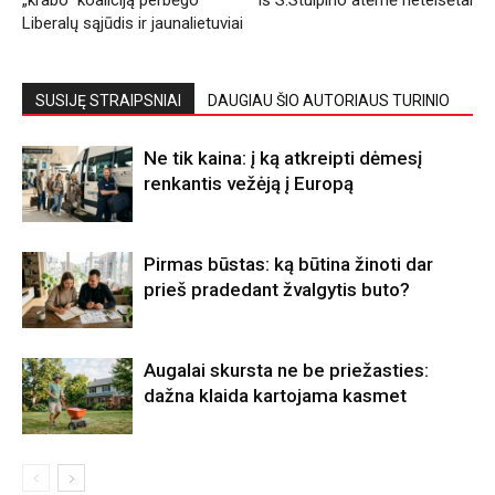
Liberalų sąjūdis ir jaunalietuviai
SUSIJĘ STRAIPSNIAI
DAUGIAU ŠIO AUTORIAUS TURINIO
Ne tik kaina: į ką atkreipti dėmesį
renkantis vežėją į Europą
Pirmas būstas: ką būtina žinoti dar
prieš pradedant žvalgytis buto?
Augalai skursta ne be priežasties:
dažna klaida kartojama kasmet