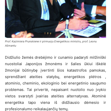
Prof. Kazimiera Prunskiene ir pirmuoju Energetikos ministru, prof. Leonu
Ašmantu
Didžiulio žemės drebėjimo ir cunamio padaryti milžiniški
nuostoliai Japonijos žmonėms ir šalies ūkiui iškėlė
žmonijai būtinybę įvertinti šios katastrofos pamokas,
sprendžiant ateities statybų, energetikos plėtros ,
atominio, cheminio, ekologinio bei energetinio saugumo
problemas. Tai privertė, nepaisant nuotolio nuo įvykio
vietos svarstyti įvairias ateities alternatyvas. Atominė
energetika tapo viena iš didžiausio dėmesio ir
profesionalumo reikalaujančių temų.