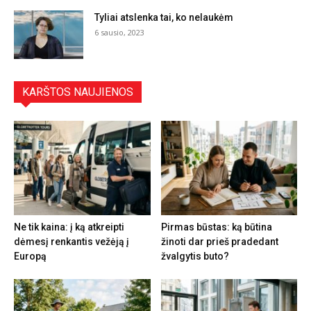
Tyliai atslenka tai, ko nelaukėm
6 sausio, 2023
KARŠTOS NAUJIENOS
Ne tik kaina: į ką atkreipti
Pirmas būstas: ką būtina
dėmesį renkantis vežėją į
žinoti dar prieš pradedant
Europą
žvalgytis buto?