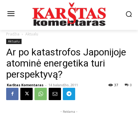
Pradžia
Aktualu
Aktualu
Ar po katastrofos Japonijoje
atominė energetika turi
perspektyvą?
Karštas Komentaras
-
14 balandžio, 2011
37
0
- Reklama -