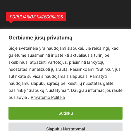
POPULIARIOS KATEGORIJOS
Politika
3281
Gerbiame jūsų privatumą
Nuomonės
2174
Šioje svetainėje yra naudojami slapukai. Jie reikalingi, kad
Teisėsauga
1497
galėtume suasmeninti ir pateikti aktualiausią turinį bei
Aktualu
1373
skelbimus, atpažinti vartotojus, prisiminti lankytojų
Lietuva
619
nuostatas ir analizuoti jų srautą. Pasirinkdami "Sutinku", jūs
sutinkate su visais naudojamais slapukais. Pamatyti
Pasaulis
560
naudojamų slapukų sąrašą bei keisti jų nuostatas galite
Статьи на русском
282
pasirinkę "Slapukų Nustatymai". Daugiau informacijos rasite
Articles in english
160
puslapyje .
Privatumo Politika
Muzika
116
Sutinku
Copyright © 2026 UAB „Goruva“. Visos teisės saugomos.
Slapukų Nustatymai