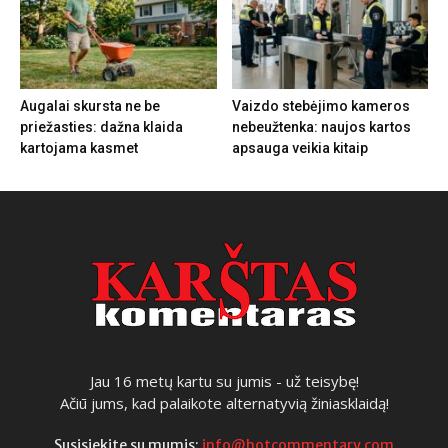
Augalai skursta ne be
Vaizdo stebėjimo kameros
priežasties: dažna klaida
nebeužtenka: naujos kartos
kartojama kasmet
apsauga veikia kitaip
Jau 16 metų kartu su jumis - už teisybę!
Ačiū jums, kad palaikote alternatyvią žiniasklaidą!
Susisiekite su mumis:
info@hotcommentary.com