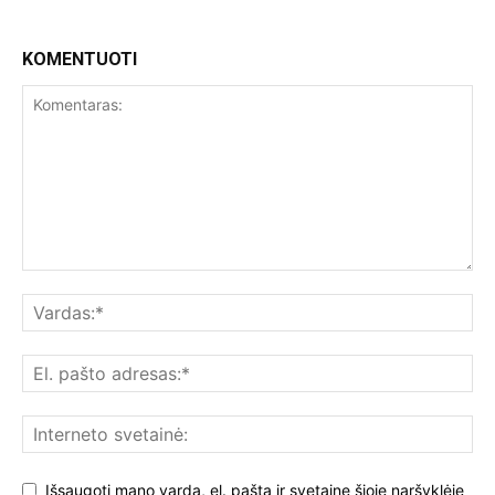
KOMENTUOTI
Išsaugoti mano vardą, el. paštą ir svetainę šioje naršyklėje