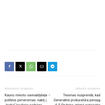
Ankstesnis straipsnis
Sekantis straipsnis
Kauno miesto savivaldybėje –
Teismas nusprendė, kad
politinis perversmas: naktį į
Generalinė prokuratūra pensiją
„krabo“ koaliciją perbėgo
iš S.Stulpino atėmė neteisėtai