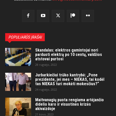
POPULIARŪS ĮRAŠAI
Skandalas: elektros gamintojai nori
parduoti elektrą po 10 centų, valdžios
atstovai purtosi
28 rugsėjo, 2022
Jurbarkiečiui trūko kantrybė: „Pone
prezidente, jei mes – NIEKAS, tai kodėl
tas NIEKAS turi mokėti mokesčius?“
24 rugsėjo, 2022
Maitvanagių puota rengiama artėjančio
didelio karo ir visuotinės krizės
akivaizdoje
21 kovo, 2023